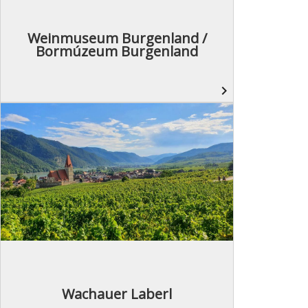
Weinmuseum Burgenland /
Bormúzeum Burgenland
navigate_next
Wachauer Laberl