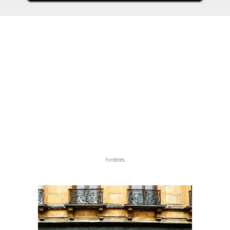
hirdetés