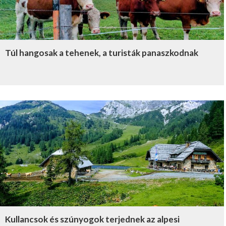
Túl hangosak a tehenek, a turisták panaszkodnak
Kullancsok és szúnyogok terjednek az alpesi