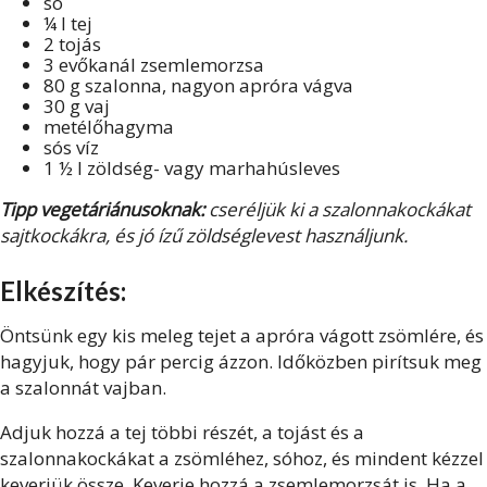
só
¼ l tej
2 tojás
3 evőkanál zsemlemorzsa
80 g szalonna, nagyon apróra vágva
30 g vaj
metélőhagyma
sós víz
1 ½ l zöldség- vagy marhahúsleves
Tipp vegetáriánusoknak:
cseréljük ki a szalonnakockákat
sajtkockákra, és jó ízű zöldséglevest használjunk.
Elkészítés:
Öntsünk egy kis meleg tejet a apróra vágott zsömlére, és
hagyjuk, hogy pár percig ázzon. Időközben pirítsuk meg
a szalonnát vajban.
Adjuk hozzá a tej többi részét, a tojást és a
szalonnakockákat a zsömléhez, sóhoz, és mindent kézzel
keverjük össze. Keverje hozzá a zsemlemorzsát is. Ha a