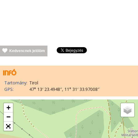
Kedvencnek jelölöm
Tartomány:
Tirol
GPS:
47° 13′ 23.4948″, 11° 31′ 33.97008″
+
−