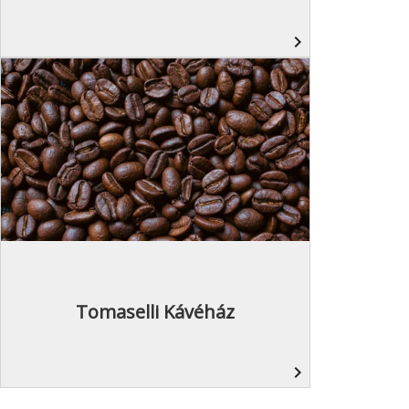
navigate_next
Tomaselli Kávéház
navigate_next