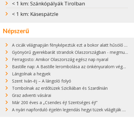
< 1 km: Szánkópályák Tirolban
< 1 km: Käsespätzle
Népszerű
A cicák világnapján fényképeztük ezt a bokor alatt hűsölő cicát Kisorosziban
Gyönyörű gyerekbarát strandok Olaszországban - megmutatjuk a 15 legjobbat
Ferragosto: Amikor Olaszország egész nap nyaral
Bastille nap: A Bastille lerombolása az önkényuralom végét jelentette
Lángolnak a hegyek
Szent Iván-éj – A lángoló folyó
Tombolnak az erdőtüzek Szicíliában és Szardínián
Graz adventi vásárai
Már 200 éves a „Csendes éj! Szentséges éj!”
A nyári napforduló éjjelén legendás hegyi tüzek világítják meg Zugspitzét