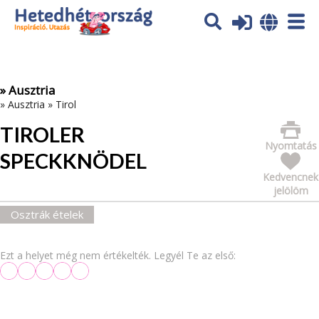
Az oldal sütiket (cookies) használ. További tájékoztatás itt:
Adatvédelmi tájékoztató
Ok
» Ausztria
»
Ausztria
»
Tirol
TIROLER
Nyomtatás
SPECKKNÖDEL
Kedvencnek
jelölöm
Osztrák ételek
Ezt a helyet még nem értékelték. Legyél Te az első: