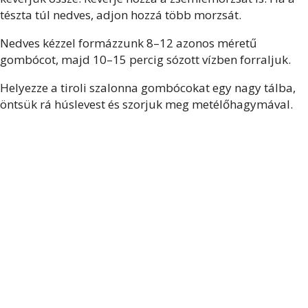
tészta túl nedves, adjon hozzá több morzsát.
Nedves kézzel formázzunk 8–12 azonos méretű
gombócot, majd 10–15 percig sózott vízben forraljuk.
Helyezze a tiroli szalonna gombócokat egy nagy tálba,
öntsük rá húslevest és szorjuk meg metélőhagymával.