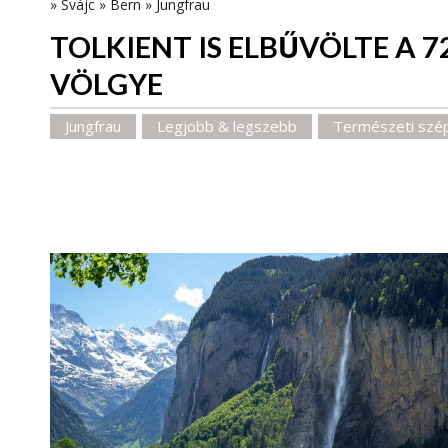
»
Svájc
»
Bern
»
Jungfrau
TOLKIENT IS ELBŰVÖLTE A 7
VÖLGYE
Jungfrau
Legjobb & legszebb
Természeti szé