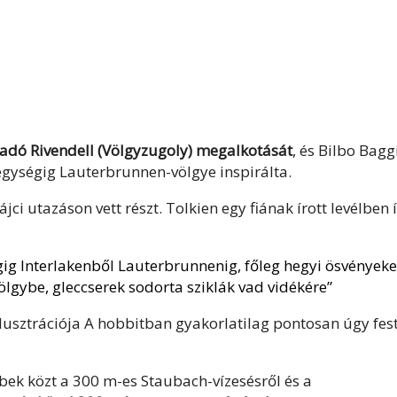
 adó Rivendell (Völgyzugoly) megalkotását
, és
Bilbo Bagg
egységig Lauterbrunnen-völgye inspirálta.
ci utazáson vett részt. Tolkien egy fiának írott levélben 
gig Interlakenből Lauterbrunnenig, főleg hegyi ösvényeke
gybe, gleccserek sodorta sziklák vad vidékére”
llusztrációja A hobbitban gyakorlatilag pontosan úgy fest
bbek közt a 300 m-es Staubach-vízesésről és a