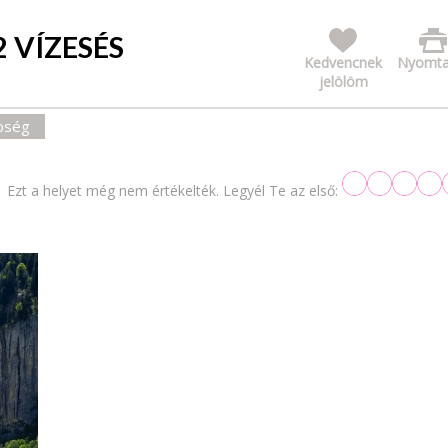
2 VÍZESÉS
Kedvencnek
Nyomta
jelölöm
pség
Ezt a helyet még nem értékelték. Legyél Te az első: