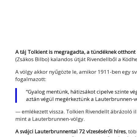
A táj Tolkient is megragadta, a tündéknek otthont
(Zsákos Bilbo) kalandos útját Rivendellből a Ködh
A völgy akkor nyűgözte le, amikor 1911-ben egy sváj
fogalmazott:
“Gyalog mentünk, hátizsákot cipelve szinte vé
aztán végül megérkeztünk a Lauterbrunnen-völ
— emlékezett vissza. Tolkien Rivendellt ábrázoló i
mint a Lauterbrunnen-völgy.
A svájci Lauterbrunnental 72 vízeséséről híres
, tö