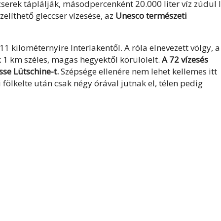
serek táplálják, másodpercenként 20.000 liter víz zúdul l
elíthető gleccser vízesése, az
Unesco természeti
 11 kilométernyire Interlakentől. A róla elnevezett völgy, a
 1 km széles, magas hegyektől körülölelt.
A 72 vízesés
sse Lütschine-t.
Szépsége ellenére nem lehet kellemes itt
 fölkelte után csak négy órával jutnak el, télen pedig