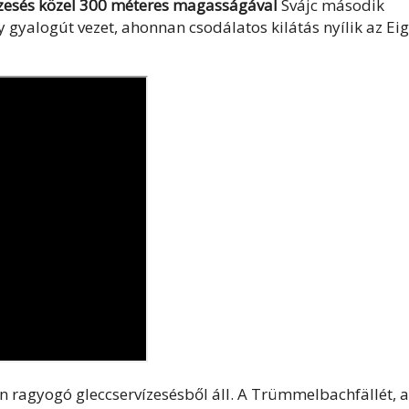
zesés közel 300 méteres magasságával
Svájc második
gyalogút vezet, ahonnan csodálatos kilátás nyílik az Eig
n ragyogó gleccservízesésből áll. A Trümmelbachfällét, a