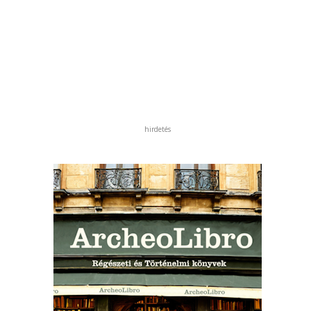
hirdetés