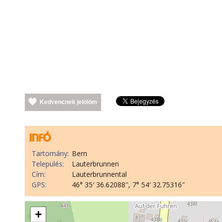
Kedvencnek jelölöm
Tartomány:
Bern
Település:
Lauterbrunnen
Cím:
Lauterbrunnental
GPS:
46° 35′ 36.62088″, 7° 54′ 32.75316″
+