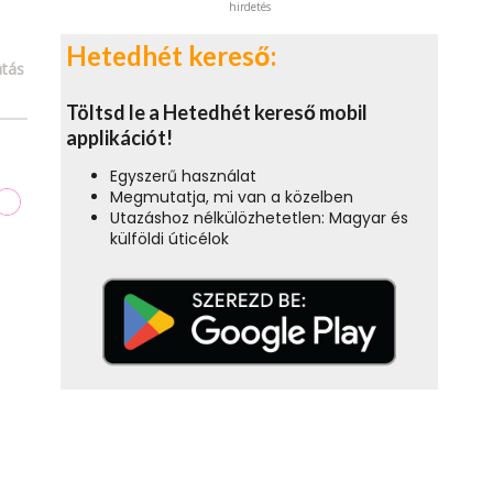
hirdetés
Hetedhét kereső:
tás
Töltsd le a Hetedhét kereső mobil
applikációt!
Egyszerű használat
Megmutatja, mi van a közelben
Utazáshoz nélkülözhetetlen: Magyar és
külföldi úticélok