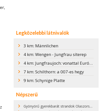
er,
Legközelebbi látnivalók
3 km: Männlichen
4 km: Wengen - Jungfrau síterep
4 km: Jungfraujoch: vonattal Európa tetejére
7 km: Schilthorn: a 007-es hegy
9 km: Schynige Platte
Népszerű
Gyönyörű gyerekbarát strandok Olaszországban - megmutatjuk a 15 legjobbat
z