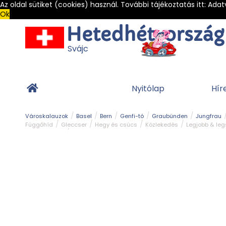
Az oldal sütiket (cookies) használ. További tájékoztatás itt:
Adat
Ok
Svájc
Nyitólap
Hír
Városkalauzok
Basel
Bern
Genfi-tó
Graubünden
Jungfrau
Függőhíd
Gleccser
Hegy és csúcs
Közlekedés
Legjobb & le
Világörökség