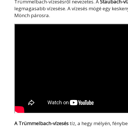
Trümmelbach-vízesésről nevezetes. A
Staubach-ví
legmagasabb vízesése. A vízesés mögé egy keskeny 
Mönch párosra.
A Trümmelbach-vízesés
tíz, a hegy mélyén, fénybe