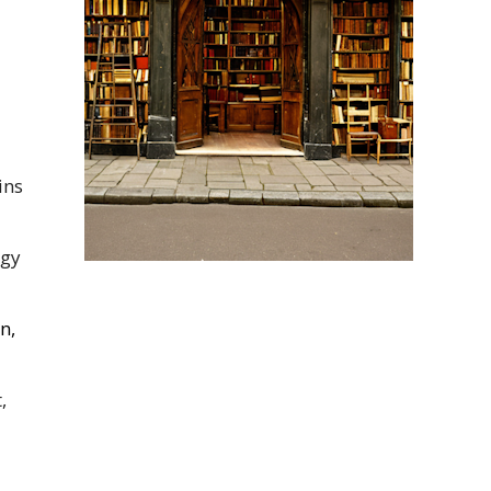
ins
így
n,
,