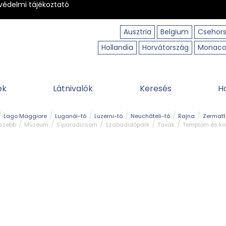
védelmi tájékoztató
Ausztria
Belgium
Csehor
Hollandia
Horvátország
Monac
ek
Látnivalók
Keresés
H
Lago Maggiore
Luganói-tó
Luzerni-tó
Neuchâteli-tó
Rajna
Zermatt
gszebb
Múzeum
Síparadicsom
Szabadidőpark
Tavak
Templom és ko