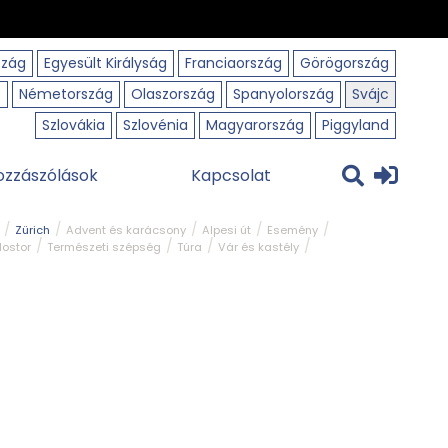
szág
Egyesült Királyság
Franciaország
Görögország
o
Németország
Olaszország
Spanyolország
Svájc
Szlovákia
Szlovénia
Magyarország
Piggyland
ozzászólások
Kapcsolat
Zürich
Advent és karácsony
Alpesi út
Esemény
lostor
Természeti szépség
Túra
Vár és kastély