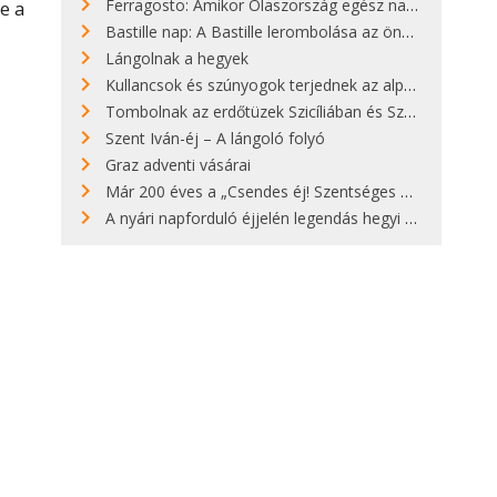
Ferragosto: Amikor Olaszország egész nap nyaral
e a
Bastille nap: A Bastille lerombolása az önkényuralom végét jelentette
Lángolnak a hegyek
Kullancsok és szúnyogok terjednek az alpesi legelőkön
Tombolnak az erdőtüzek Szicíliában és Szardínián
Szent Iván-éj – A lángoló folyó
Graz adventi vásárai
Már 200 éves a „Csendes éj! Szentséges éj!”
A nyári napforduló éjjelén legendás hegyi tüzek világítják meg Zugspitzét