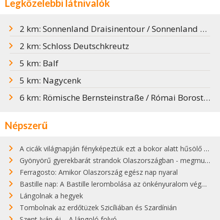
Legközelebbi látnivalók
2 km: Sonnenland Draisinentour / Sonnenland hajtánytúra
2 km: Schloss Deutschkreutz
5 km: Balf
5 km: Nagycenk
6 km: Römische Bernsteinstraße / Római Borostyánút
Népszerű
A cicák világnapján fényképeztük ezt a bokor alatt hűsölő cicát Kisorosziban
Gyönyörű gyerekbarát strandok Olaszországban - megmutatjuk a 15 legjobbat
Ferragosto: Amikor Olaszország egész nap nyaral
Bastille nap: A Bastille lerombolása az önkényuralom végét jelentette
Lángolnak a hegyek
Tombolnak az erdőtüzek Szicíliában és Szardínián
Szent Iván-éj – A lángoló folyó