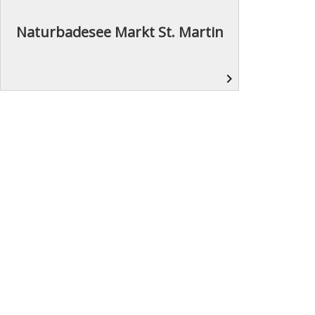
Naturbadesee Markt St. Martin
navigate_next