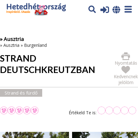
Az oldal sütiket (cookies) használ. További tájékoztatás itt:
Adatvédelmi tájékoztató
Ok
» Ausztria
»
Ausztria
»
Burgenland
STRAND
Nyomtatás
DEUTSCHKREUTZBAN
Kedvencnek
jelölöm
Strand és fürdő
Értékeld Te is: