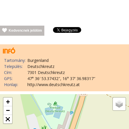
Kedvencnek jelölöm
Tartomány:
Burgenland
Település:
Deutschkreutz
Cím:
7301 Deutschkreutz
GPS:
47° 36′ 53.37432″, 16° 37′ 36.98317″
Honlap:
http://www.deutschkreutz.at
+
−