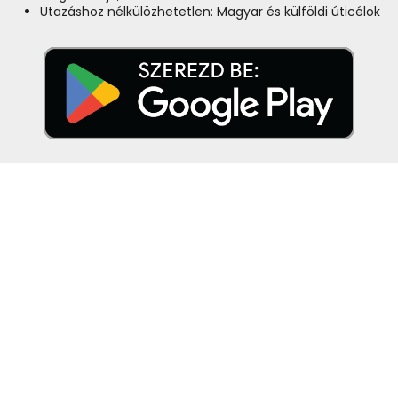
Utazáshoz nélkülözhetetlen: Magyar és külföldi úticélok