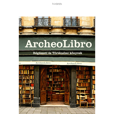
hirdetés