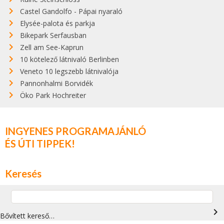
Castel Gandolfo - Pápai nyaraló
Elysée-palota és parkja
Bikepark Serfausban
Zell am See-Kaprun
10 kötelező látnivaló Berlinben
Veneto 10 legszebb látnivalója
Pannonhalmi Borvidék
Öko Park Hochreiter
INGYENES PROGRAMAJÁNLÓ
ÉS ÚTI TIPPEK!
Keresés
navigate_next
Bővített kereső…