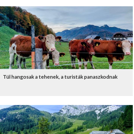
Túl hangosak a tehenek, a turisták panaszkodnak