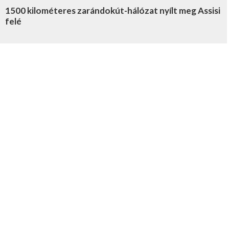
1500 kilométeres zarándokút-hálózat nyílt meg Assisi
felé