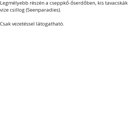
Legmélyebb részén a cseppkő-őserdőben, kis tavacskák
vize csillog (Seenparadies).
Csak vezetéssel látogatható.