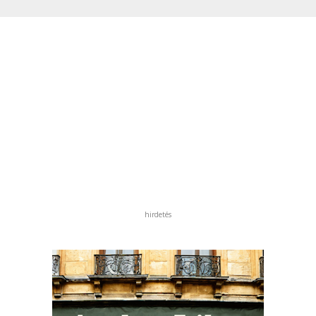
hirdetés