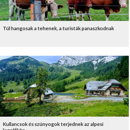
Túl hangosak a tehenek, a turisták panaszkodnak
Kullancsok és szúnyogok terjednek az alpesi