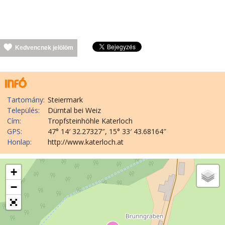
Kedvencnek jelölöm
Tartomány:
Steiermark
Település:
Dürntal bei Weiz
Cím:
Tropfsteinhöhle Katerloch
GPS:
47° 14′ 32.27327″, 15° 33′ 43.68164″
Honlap:
http://www.katerloch.at
+
−