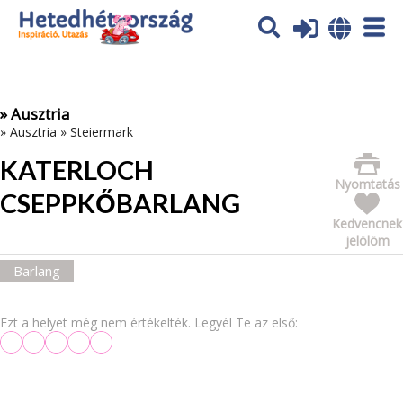
Az oldal sütiket (cookies) használ. További tájékoztatás itt:
Adatvédelmi tájékoztató
Ok
» Ausztria
»
Ausztria
»
Steiermark
KATERLOCH
Nyomtatás
CSEPPKŐBARLANG
Kedvencnek
jelölöm
Barlang
Ezt a helyet még nem értékelték. Legyél Te az első: