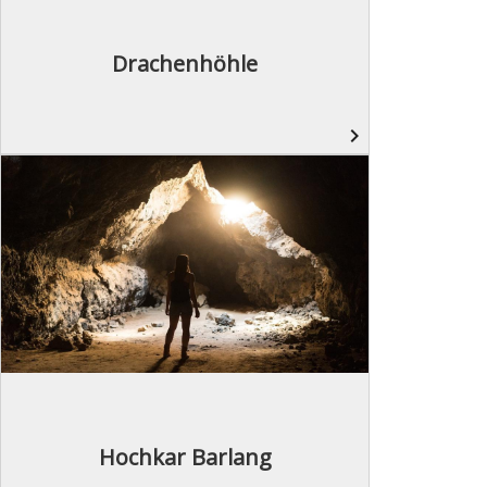
Drachenhöhle
navigate_next
Hochkar Barlang