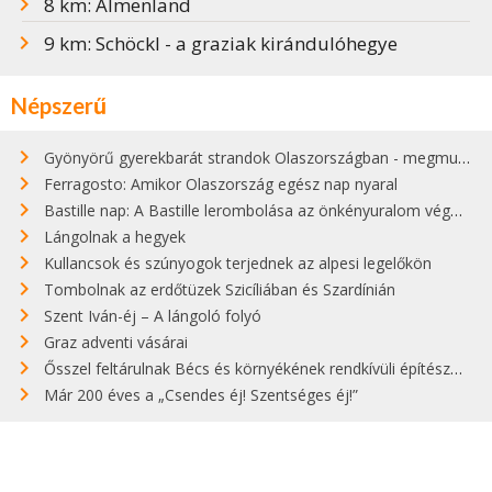
8 km: Almenland
9 km: Schöckl - a graziak kirándulóhegye
Népszerű
Gyönyörű gyerekbarát strandok Olaszországban - megmutatjuk a 15 legjobbat
Ferragosto: Amikor Olaszország egész nap nyaral
Bastille nap: A Bastille lerombolása az önkényuralom végét jelentette
Lángolnak a hegyek
Kullancsok és szúnyogok terjednek az alpesi legelőkön
Tombolnak az erdőtüzek Szicíliában és Szardínián
Szent Iván-éj – A lángoló folyó
Graz adventi vásárai
Ősszel feltárulnak Bécs és környékének rendkívüli építészeti kincsei
Már 200 éves a „Csendes éj! Szentséges éj!”