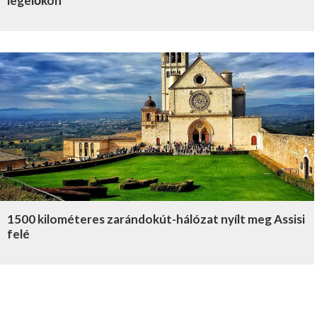
legelőkön
1500 kilométeres zarándokút-hálózat nyílt meg Assisi
felé