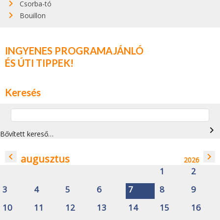
Csorba-tó
Bouillon
INGYENES PROGRAMAJÁNLÓ
ÉS ÚTI TIPPEK!
Keresés
navigate_next
Bővített kereső…
navigate_before
navigate_next
augusztus
2026
1
2
3
4
5
6
7
8
9
10
11
12
13
14
15
16