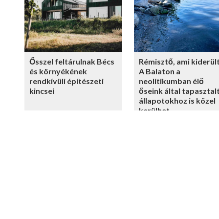
Ősszel feltárulnak Bécs
Rémisztő, ami kiderült
és környékének
A Balaton a
rendkívüli építészeti
neolitikumban élő
kincsei
őseink által tapasztal
állapotokhoz is közel
kerülhet