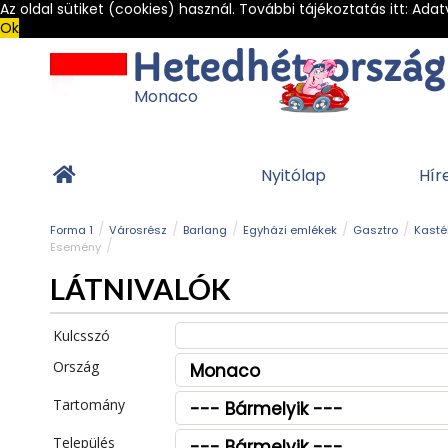
Az oldal sütiket (cookies) használ. További tájékoztatás itt:
Adat
Ok
Monaco
Nyitólap
Hír
Forma 1
Városrész
Barlang
Egyházi emlékek
Gasztro
Kasté
Esemény
LÁTNIVALÓK
Kulcsszó
Ország
Tartomány
Település