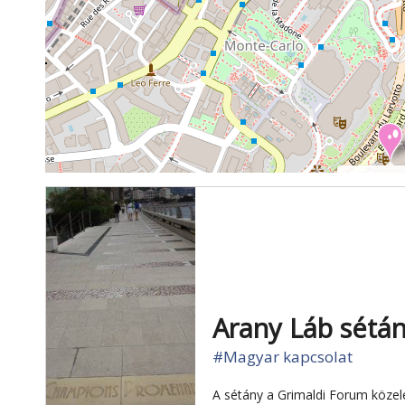
Vasarely m
Arany Láb sétá
#Magyar kapcsolat
A sétány a Grimaldi Forum közelé