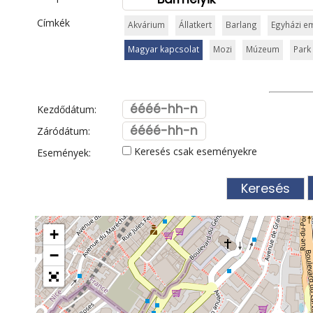
Címkék
Akvárium
Állatkert
Barlang
Egyházi e
Magyar kapcsolat
Mozi
Múzeum
Park 
Kezdődátum:
Záródátum:
Keresés csak eseményekre
Események:
+
−