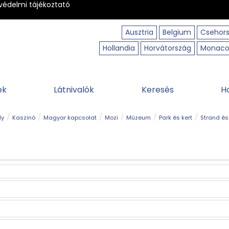
védelmi tájékoztató
Ausztria
Belgium
Csehor
Hollandia
Horvátország
Monac
ek
Látnivalók
Keresés
H
ly
Kaszinó
Magyar kapcsolat
Mozi
Múzeum
Park és kert
Strand és