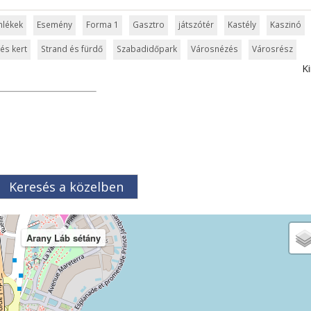
mlékek
Esemény
Forma 1
Gasztro
játszótér
Kastély
Kaszinó
és kert
Strand és fürdő
Szabadidőpark
Városnézés
Városrész
Ki
Keresés a közelben
Arany Láb sétány