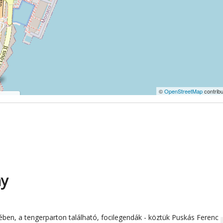
©
OpenStreetMap
contribu
ozaik
ny
ben, a tengerparton található, focilegendák - köztük Puskás Ferenc