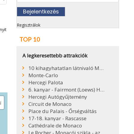
Regisztrálok
nyit
TOP 10
A legkeresettebb attrakciók
10 kihagyhatatlan látnivaló Monacóban
Monte-Carlo
Hercegi Palota
6. kanyar - Fairmont (Loews) Hotel Hajtűkanyar
Hercegi Autógyűjtemény
Circuit de Monaco
Place du Palais - Őrségváltás
17-18. kanyar - Rascasse
Cathédrale de Monaco
Le Rocher - Monacói szikla - az Óváros