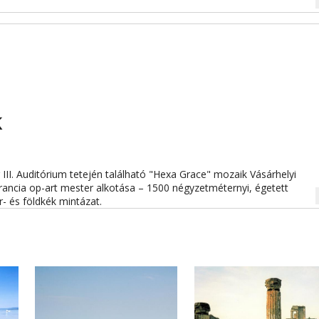
na
k
 III. Auditórium tetején található "Hexa Grace" mozaik Vásárhelyi
rancia op-art mester alkotása – 1500 négyzetméternyi, égetett
na
r- és földkék mintázat.