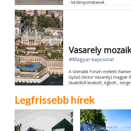
- kézlenyomataival.
Vasarely mozai
#Magyar kapcsolat
A Grimaldi Forum melletti Rainier
Győző (Victor Vasarely) magyar-f
lávakőből kirakott, égbolt-, tenge
Legfrissebb hírek