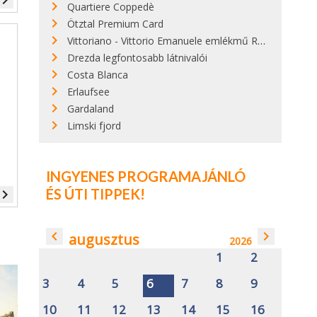
vigate_next
Quartiere Coppedè
Ötztal Premium Card
Vittoriano - Vittorio Emanuele emlékmű Rómában
Drezda legfontosabb látnivalói
Costa Blanca
Erlaufsee
Gardaland
Limski fjord
INGYENES PROGRAMAJÁNLÓ
ÉS ÚTI TIPPEK!
vigate_next
navigate_before
navigate_next
augusztus
2026
1
2
3
4
5
6
7
8
9
10
11
12
13
14
15
16