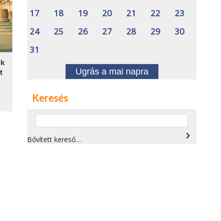
17
18
19
20
21
22
23
24
25
26
27
28
29
30
31
ák
Ugrás a mai napra
t
Keresés
navigate_next
Bővített kereső…