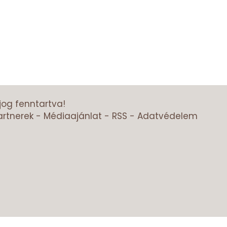
jog fenntartva!
artnerek
-
Médiaajánlat
-
RSS
-
Adatvédelem