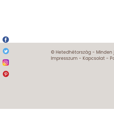
© Hetedhétország - Minden 
Impresszum
-
Kapcsolat
-
P