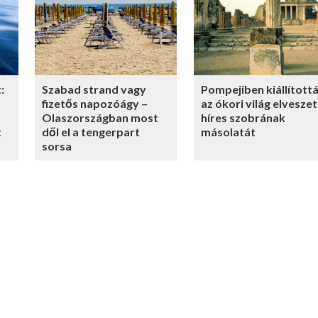
:
Szabad strand vagy
Pompejiben kiállított
fizetős napozóágy –
az ókori világ elveszet
Olaszországban most
híres szobrának
t
dől el a tengerpart
másolatát
sorsa