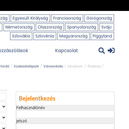
szág
Egyesült Királyság
Franciaország
Görögország
o
Németország
Olaszország
Spanyolország
Svájc
Szlovákia
Szlovénia
Magyarország
Piggyland
ozzászólások
Kapcsolat
 fürdő
Szabadidőpark
Városnézés
Akvárium
Állatkert
Bejelentkezés
Felhasználónév
Jelszó