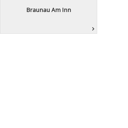
Braunau Am Inn
navigate_next