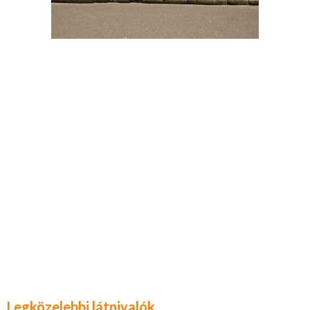
Legközelebbi látnivalók