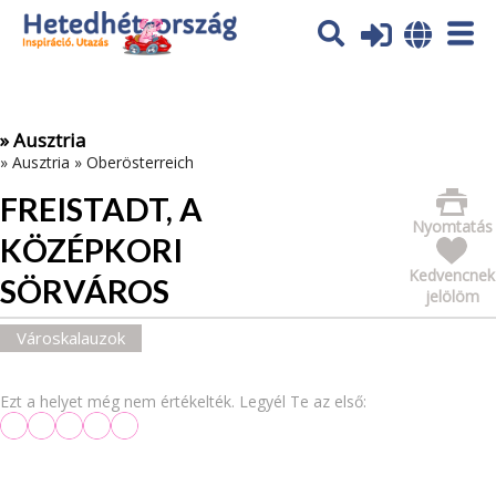
Az oldal sütiket (cookies) használ. További tájékoztatás itt:
Adatvédelmi tájékoztató
Ok
» Ausztria
»
Ausztria
»
Oberösterreich
FREISTADT, A
Nyomtatás
KÖZÉPKORI
Kedvencnek
SÖRVÁROS
jelölöm
Városkalauzok
Ezt a helyet még nem értékelték. Legyél Te az első: