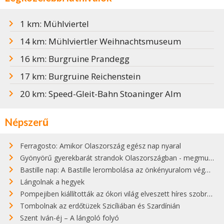
1 km: Mühlviertel
14 km: Mühlviertler Weihnachtsmuseum
16 km: Burgruine Prandegg
17 km: Burgruine Reichenstein
20 km: Speed-Gleit-Bahn Stoaninger Alm
Népszerű
Ferragosto: Amikor Olaszország egész nap nyaral
Gyönyörű gyerekbarát strandok Olaszországban - megmutatjuk a 15 legjobbat
Bastille nap: A Bastille lerombolása az önkényuralom végét jelentette
Lángolnak a hegyek
Pompejiben kiállították az ókori világ elveszett híres szobrának másolatát
Tombolnak az erdőtüzek Szicíliában és Szardínián
Szent Iván-éj – A lángoló folyó