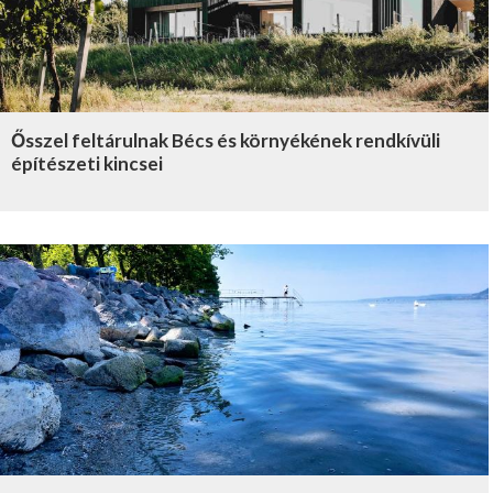
Ősszel feltárulnak Bécs és környékének rendkívüli
építészeti kincsei