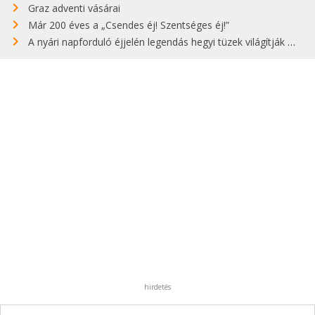
Graz adventi vásárai
Már 200 éves a „Csendes éj! Szentséges éj!”
A nyári napforduló éjjelén legendás hegyi tüzek világítják meg Zugspitzét
hirdetés