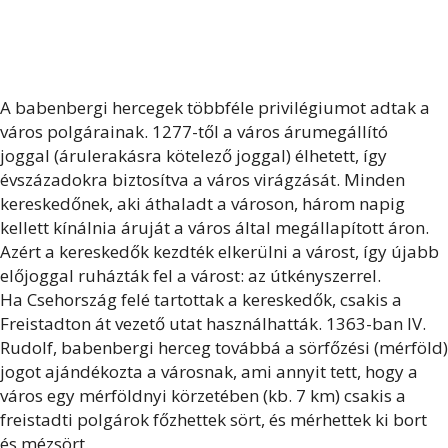
A babenbergi hercegek többféle privilégiumot adtak a
város polgárainak. 1277-től a város árumegállító
joggal (árulerakásra kötelező joggal) élhetett, így
évszázadokra biztosítva a város virágzását. Minden
kereskedőnek, aki áthaladt a városon, három napig
kellett kínálnia áruját a város által megállapított áron.
Azért a kereskedők kezdték elkerülni a várost, így újabb
előjoggal ruházták fel a várost: az útkényszerrel.
Ha Csehország felé tartottak a kereskedők, csakis a
Freistadton át vezető utat használhatták. 1363-ban IV.
Rudolf, babenbergi herceg továbbá a sörfőzési (mérföld)
jogot ajándékozta a városnak, ami annyit tett, hogy a
város egy mérföldnyi körzetében (kb. 7 km) csakis a
freistadti polgárok főzhettek sört, és mérhettek ki bort
és mézsört.