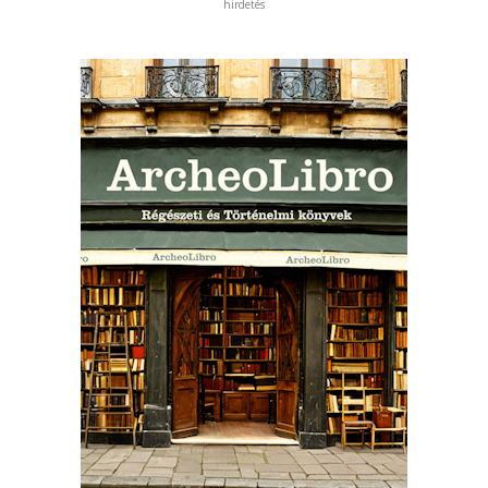
hirdetés