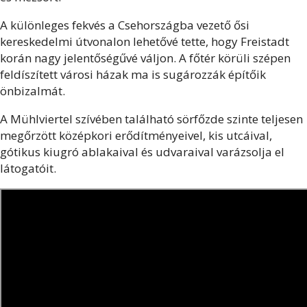
A különleges fekvés a Csehországba vezető ősi
kereskedelmi útvonalon lehetővé tette, hogy Freistadt
korán nagy jelentőségűvé váljon. A főtér körüli szépen
feldíszített városi házak ma is sugározzák építőik
önbizalmát.
A Mühlviertel szívében található sörfőzde szinte teljesen
megőrzött középkori erődítményeivel, kis utcáival,
gótikus kiugró ablakaival és udvaraival varázsolja el
látogatóit.