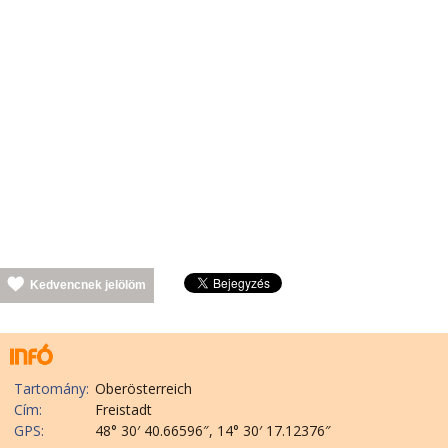
Kedvencnek jelölöm
Tartomány:
Oberösterreich
Cím:
Freistadt
GPS:
48° 30′ 40.66596″, 14° 30′ 17.12376″