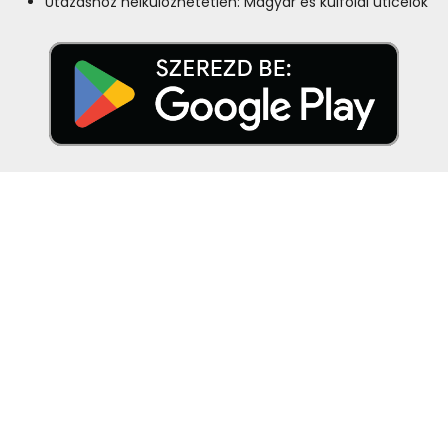
Utazáshoz nélkülözhetetlen: Magyar és külföldi úticélok