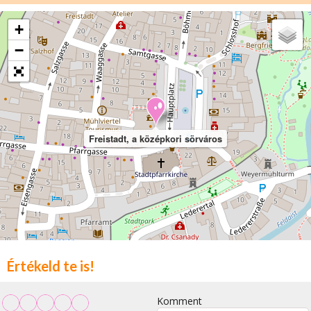
+
−
Freistadt, a középkori sörváros
Értékeld te is!
Komment