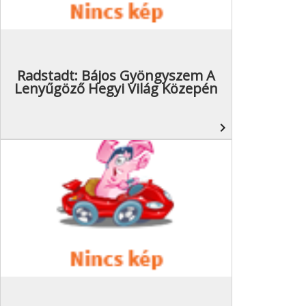
Radstadt: Bájos Gyöngyszem A
Lenyűgöző Hegyi Világ Közepén
navigate_next