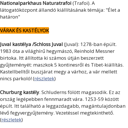
Nationalparkhaus Naturatrafoi
(Trafoi). A
látogatóközpont állandó kiállításának témája: "Élet a
határon"
VÁRAK ÉS KASTÉLYOK
Juval kastélya /Schloss Juval
(Juval): 1278-ban épült.
1983 óta a világhírű hegymászó, Reinhold Messner
birtoka. Itt állította ki számos útján beszerzett
gyűjteményét: maszkok 5 kontinesről és Tibet-kiállítás.
Kastellbelltől buszjárat megy a várhoz, a vár mellett
nincs parkoló! (
részletek
)
Churburg kastély
. Schluderns fölött magasodik. Ez az
ország legépebben fennmaradt vára. 1253-59 között
épült. Itt található a leggazdagabb, magántulajdonban
lévő fegyvergyűjtemény. Vezetéssel megtekinthető.
(
részletek
)