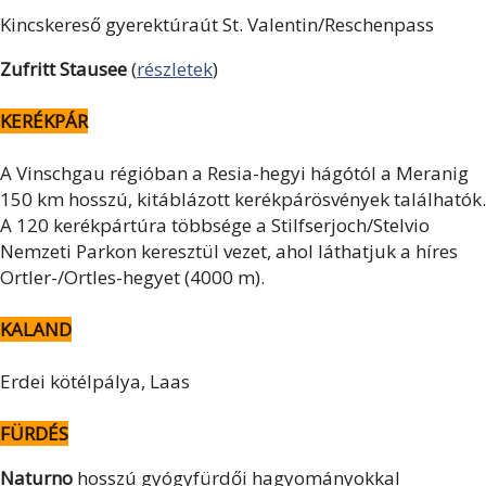
Kincskereső gyerektúraút St. Valentin/Reschenpass
Zufritt Stausee
(
részletek
)
KERÉKPÁR
A Vinschgau régióban a Resia-hegyi hágótól a Meranig
150 km hosszú, kitáblázott kerékpárösvények találhatók.
A 120 kerékpártúra többsége a Stilfserjoch/Stelvio
Nemzeti Parkon keresztül vezet, ahol láthatjuk a híres
Ortler-/Ortles-hegyet (4000 m).
KALAND
Erdei kötélpálya, Laas
FÜRDÉS
Naturno
hosszú gyógyfürdői hagyományokkal