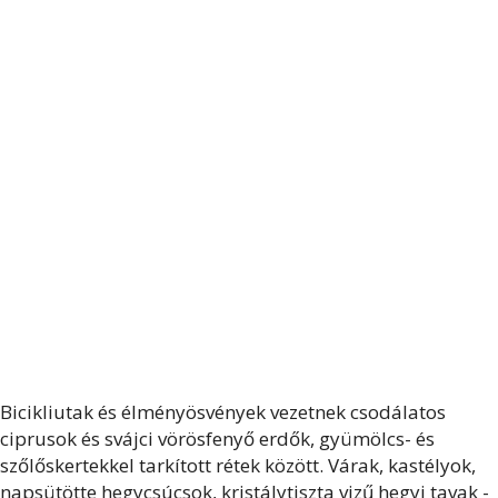
Bicikliutak és élményösvények vezetnek csodálatos
ciprusok és svájci vörösfenyő erdők, gyümölcs- és
szőlőskertekkel tarkított rétek között. Várak, kastélyok,
napsütötte hegycsúcsok, kristálytiszta vizű hegyi tavak -