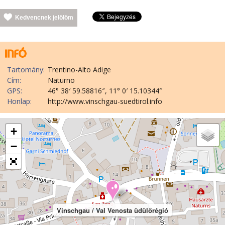
Kedvencnek jelölöm
Tartomány:
Trentino-Alto Adige
Cím:
Naturno
GPS:
46° 38′ 59.58816″, 11° 0′ 15.10344″
Honlap:
http://www.vinschgau-suedtirol.info
+
−
Vinschgau / Val Venosta üdülőrégió