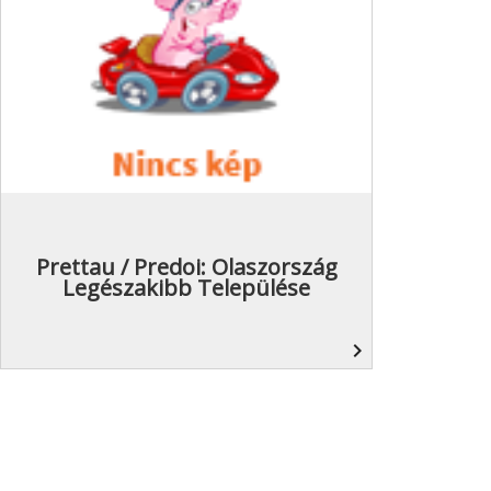
Prettau / Predoi: Olaszország
Legészakibb Települése
navigate_next