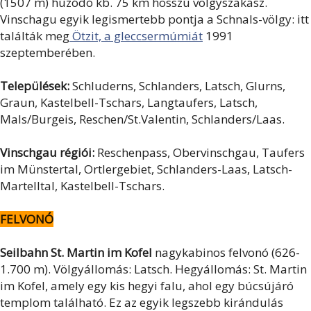
(1507 m) húzódó kb. 75 km hosszú völgyszakasz.
Vinschagu egyik legismertebb pontja a Schnals-völgy: itt
találták meg
Ötzit, a gleccsermúmiát
1991
szeptemberében.
Települések:
Schluderns, Schlanders, Latsch, Glurns,
Graun, Kastelbell-Tschars, Langtaufers, Latsch,
Mals/Burgeis, Reschen/St.Valentin, Schlanders/Laas.
Vinschgau régiói:
Reschenpass, Obervinschgau, Taufers
im Münstertal, Ortlergebiet, Schlanders-Laas, Latsch-
Martelltal, Kastelbell-Tschars.
FELVONÓ
Seilbahn St. Martin im Kofel
nagykabinos felvonó (626-
1.700 m). Völgyállomás: Latsch. Hegyállomás: St. Martin
im Kofel, amely egy kis hegyi falu, ahol egy búcsújáró
templom található. Ez az egyik legszebb kirándulás