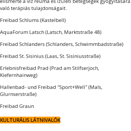
elismerte a víz reuma és ízületi betegségek gyógyítására
való terápiás tulajdonságait.
Freibad Schlums (Kastelbell)
AquaForum Latsch (Latsch, Marktstraße 48)
Freibad Schlanders (Schlanders, Schwimmbadstraße)
Freibad St. Sisinius (Laas, St. Sisiniusstraße)
Erlebnisfreibad Prad (Prad am Stilfserjoch,
Kiefernhainweg)
Hallenbad- und Freibad "Sport+Well" (Mals,
Glurnserstraße)
Freibad Graun
KULTURÁLIS LÁTNIVALÓK