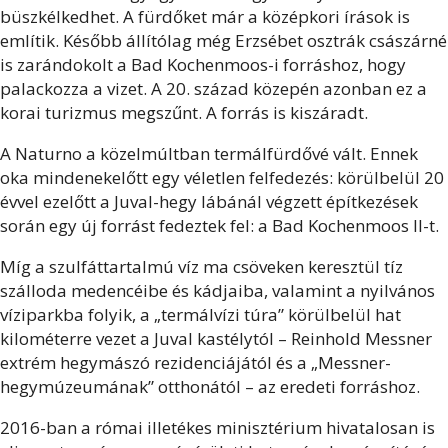
büszkélkedhet. A fürdőket már a középkori írások is
említik. Később állítólag még Erzsébet osztrák császárné
is zarándokolt a Bad Kochenmoos-i forráshoz, hogy
palackozza a vizet. A 20. század közepén azonban ez a
korai turizmus megszűnt. A forrás is kiszáradt.
A Naturno a közelmúltban termálfürdővé vált. Ennek
oka mindenekelőtt egy véletlen felfedezés: körülbelül 20
évvel ezelőtt a Juval-hegy lábánál végzett építkezések
során egy új forrást fedeztek fel: a Bad Kochenmoos II-t.
Míg a szulfáttartalmú víz ma csöveken keresztül tíz
szálloda medencéibe és kádjaiba, valamint a nyilvános
víziparkba folyik, a „termálvízi túra” körülbelül hat
kilométerre vezet a Juval kastélytól – Reinhold Messner
extrém hegymászó rezidenciájától és a „Messner-
hegymúzeumának” otthonától – az eredeti forráshoz.
2016-ban a római illetékes minisztérium hivatalosan is