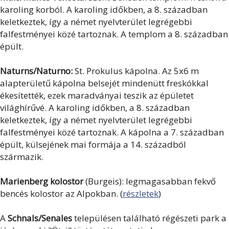
karoling korból. A karoling időkben, a 8. században
keletkeztek, így a német nyelvterület legrégebbi
falfestményei közé tartoznak. A templom a 8. században
épült.
Naturns/Naturno:
St. Prokulus kápolna. Az 5x6 m
alapterületű kápolna belsejét mindenütt freskókkal
ékesítették, ezek maradványai teszik az épületet
világhírűvé. A karoling időkben, a 8. században
keletkeztek, így a német nyelvterület legrégebbi
falfestményei közé tartoznak. A kápolna a 7. században
épült, külsejének mai formája a 14. századból
származik.
Marienberg kolostor
(Burgeis): legmagasabban fekvő
bencés kolostor az Alpokban. (
részletek
)
A
Schnals/Senales
településen található régészeti park a