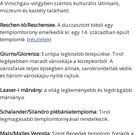
A Vinschgau-völgyben számos kulturális látnivaló,
múzeum és kastély található.
Reschen-tó/Reschensee.
A duzzasztott tóból egy
templomtorony emelkedik ki: egy 14. században épült
templomé. (
részletek
)
Glurns/Glorenza:
Európa legkisebb települése. Tirol
legépebben maradt városkája a középkorból. A
városfalak teljes épségben állnak, sarokrondellák védik
és három városkapu nyílik rajtuk.
Laaser-i márvány:
a világ legkeményebb és legdrágább
márványa.
Schalander/Silandro plébániatemploma:
Tirol
legmagasabb templomtornyával rendelkezik.
Mals/Malles Venosta:
Szent Benedek templom: freskók a