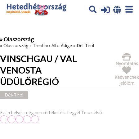
Az oldal sütiket (cookies) használ. További tájékoztatás itt:
Adatvédelmi tájékoztató
Ok
» Olaszország
»
Olaszország
»
Trentino-Alto Adige
»
Dél-Tirol
VINSCHGAU / VAL
Nyomtatás
VENOSTA
Kedvencnek
ÜDÜLŐRÉGIÓ
jelölöm
Dél-Tirol
Ezt a helyet még nem értékelték. Legyél Te az első: