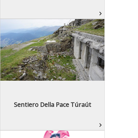
navigate_next
Sentiero Della Pace Túraút
navigate_next