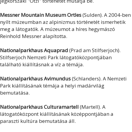
jégkorszaki "Ötzi" történetét mutatja be.
Messner Mountain Museum Ortles
(Sulden). A 2004-ben
nyílt múzeumban az alpinizmus történetét ismerhetik
meg a látogatók. A múzeumot a híres hegymászó
Reinhold Messner alapította.
Nationalparkhaus Aquaprad
(Prad am Stilfserjoch).
Stilfserjoch Nemzeti Park látogatóközpontjában
található kiállításnak a víz a témája.
Nationalparkhaus Avimundus
(Schlanders). A Nemzeti
Park kiállításának témája a helyi madárvilág
bemutatása.
Nationalparkhaus Culturamartell
(Martell). A
látogatóközpont kiállításának középpontjában a
paraszti kultúra bemutatása áll.