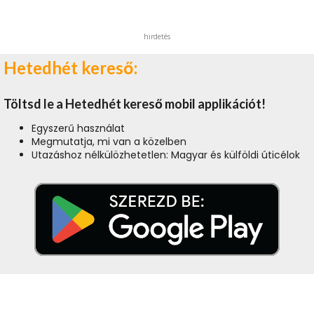
hirdetés
Hetedhét kereső:
Töltsd le a Hetedhét kereső mobil applikációt!
Egyszerű használat
Megmutatja, mi van a közelben
Utazáshoz nélkülözhetetlen: Magyar és külföldi úticélok