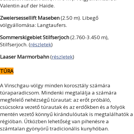
Valentin auf der Haide.
Zweiersessellift Maseben
(2.50 m). Libegő
völgyállomása: Langtaufers.
Sommerskigebiet Stilfserjoch
(2.760-3.450 m),
Stilfserjoch. (
részletek
)
Laaser Marmorbahn
(
részletek
)
TÚRA
A Vinschgau-völgy minden korosztály számára
túraparadicsom. Mindenki megtalálja a számára
megfelelő nehézségű túrautat: az erőt próbáló,
csúcsokra vezető túrautak és az erdőkben és a folyók
mentén vezető könnyű kirándulóutak is megtalálhatók a
régióban. Útközben lehetőség van pihenésre a
számtalan gyönyörű tradicionális kunyhóban.