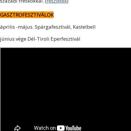
századi freskókkal. (
részletek
)
GASZTROFESZTIVÁLOK
április -május. Spárgafesztivál, Kastelbell
június vége Dél-Tiroli Eperfesztivál