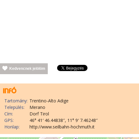
Kedvencnek jelölöm
Tartomány:
Trentino-Alto Adige
Település:
Merano
Cím:
Dorf Tirol
GPS:
46° 41′ 46.44838″, 11° 9′ 7.46248″
Honlap:
http://www.seilbahn-hochmuth.it