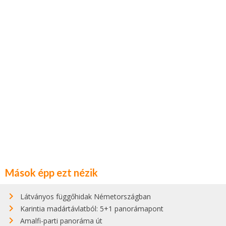
Mások épp ezt nézik
Látványos függőhidak Németországban
Karintia madártávlatból: 5+1 panorámapont
Amalfi-parti panoráma út