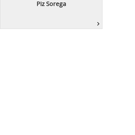
Piz Sorega
navigate_next