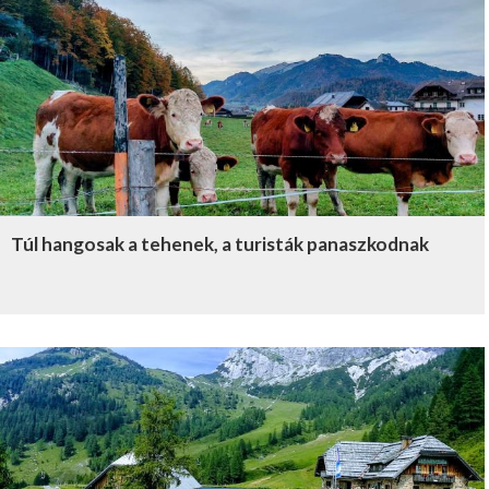
Túl hangosak a tehenek, a turisták panaszkodnak