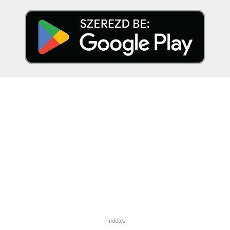
hirdetés