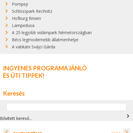
Pompeji
Schlosspark Rechnitz
Hofburg Brixen
Lampedusa
A 25 legjobb vidámpark Németországban
Bécs legmodernebb állatmenhelye
A vatikáni Svájci Gárda
INGYENES PROGRAMAJÁNLÓ
ÉS ÚTI TIPPEK!
Keresés
navigate_next
Bővített kereső…
navigate_before
navigate_next