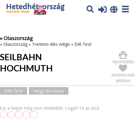
Az oldal sütiket (cookies) használ. További tájékoztatás itt:
Adatvédelmi tájékoztató
Ok
» Olaszország
»
Olaszország
»
Trentino-Alto Adige
»
Dél-Tirol
SEILBAHN
Nyomtatás
HOCHMUTH
Kedvencnek
jelölöm
Dél-Tirol
Hegy és csúcs
Ezt a helyet még nem értékelték. Legyél Te az első: