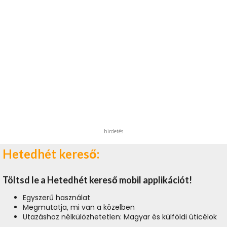
hirdetés
Hetedhét kereső:
Töltsd le a Hetedhét kereső mobil applikációt!
Egyszerű használat
Megmutatja, mi van a közelben
Utazáshoz nélkülözhetetlen: Magyar és külföldi úticélok