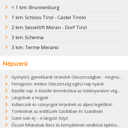
< 1 km: Brunnenburg
1 km: Schloss Tirol - Castel Tirolo
2 km: Sessellift Meran - Dorf Tirol
3 km: Schenna
3 km: Terme Merano
Népszerű
Gyönyörű gyerekbarát strandok Olaszországban - megmutatjuk a 15 legjobbat
Ferragosto: Amikor Olaszország egész nap nyaral
Bastille nap: A Bastille lerombolása az önkényuralom végét jelentette
Lángolnak a hegyek
Kullancsok és szúnyogok terjednek az alpesi legelőkön
Tombolnak az erdőtüzek Szicíliában és Szardínián
Szent Iván-éj – A lángoló folyó
Ősszel feltárulnak Bécs és környékének rendkívüli építészeti kincsei