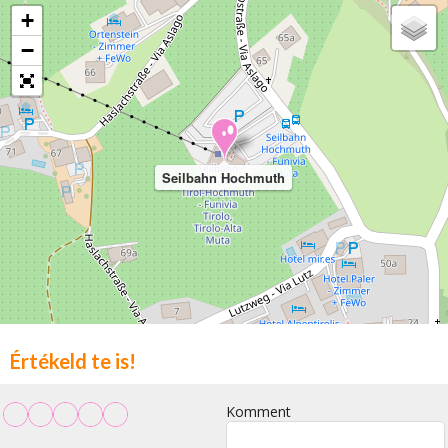
+
−
Seilbahn Hochmuth
Értékeld te is!
Komment