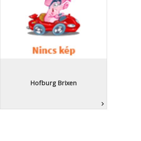
Hofburg Brixen
navigate_next