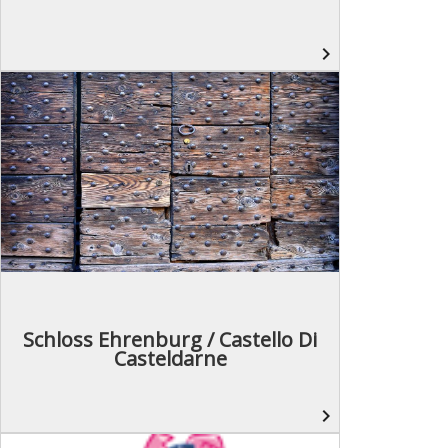
navigate_next
Schloss Ehrenburg / Castello Di
Casteldarne
navigate_next