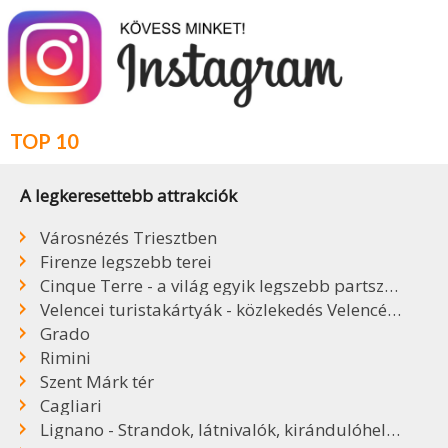
TOP 10
A legkeresettebb attrakciók
Városnézés Triesztben
Firenze legszebb terei
Cinque Terre - a világ egyik legszebb partszakasza
Velencei turistakártyák - közlekedés Velencében
Grado
Rimini
Szent Márk tér
Cagliari
Lignano - Strandok, látnivalók, kirándulóhelyek