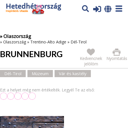
Az oldal sütiket (cookies) használ. További tájékoztatás itt:
Adatvédelmi tájékoztató
Ok
» Olaszország
»
Olaszország
»
Trentino-Alto Adige
»
Dél-Tirol
BRUNNENBURG
Kedvencnek
Nyomtatás
jelölöm
Dél-Tirol
Múzeum
Vár és kastély
Ezt a helyet még nem értékelték. Legyél Te az első: