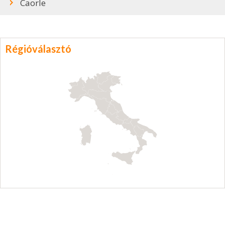
Caorle
Régióválasztó