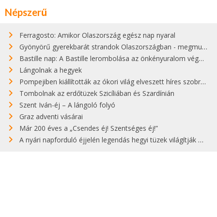
Népszerű
Ferragosto: Amikor Olaszország egész nap nyaral
Gyönyörű gyerekbarát strandok Olaszországban - megmutatjuk a 15 legjobbat
Bastille nap: A Bastille lerombolása az önkényuralom végét jelentette
Lángolnak a hegyek
Pompejiben kiállították az ókori világ elveszett híres szobrának másolatát
Tombolnak az erdőtüzek Szicíliában és Szardínián
Szent Iván-éj – A lángoló folyó
Graz adventi vásárai
Már 200 éves a „Csendes éj! Szentséges éj!”
A nyári napforduló éjjelén legendás hegyi tüzek világítják meg Zugspitzét