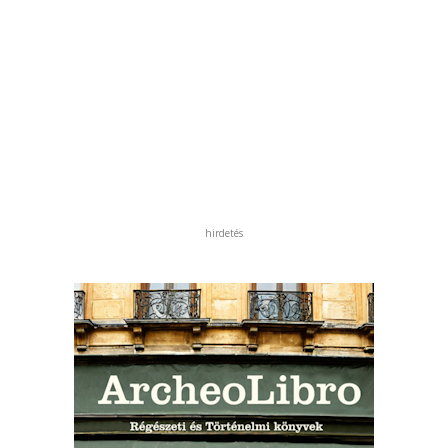
hirdetés