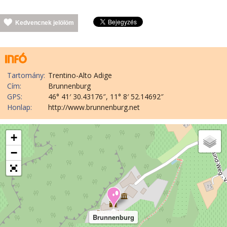
Kedvencnek jelölöm
Tartomány:
Trentino-Alto Adige
Cím:
Brunnenburg
GPS:
46° 41′ 30.43176″, 11° 8′ 52.14692″
Honlap:
http://www.brunnenburg.net
+
−
Brunnenburg