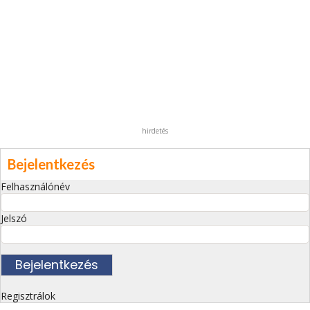
hirdetés
Bejelentkezés
Felhasználónév
Jelszó
Regisztrálok