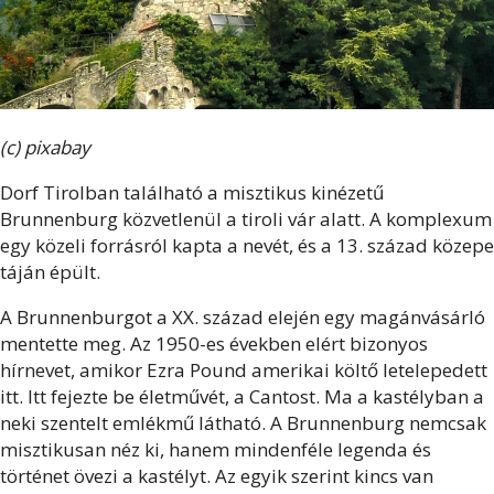
(c) pixabay
Dorf Tirolban található a misztikus kinézetű
Brunnenburg közvetlenül a tiroli vár alatt. A komplexum
egy közeli forrásról kapta a nevét, és a 13. század közepe
táján épült.
A Brunnenburgot a XX. század elején egy magánvásárló
mentette meg. Az 1950-es években elért bizonyos
hírnevet, amikor Ezra Pound amerikai költő letelepedett
itt. Itt fejezte be életművét, a Cantost. Ma a kastélyban a
neki szentelt emlékmű látható. A Brunnenburg nemcsak
misztikusan néz ki, hanem mindenféle legenda és
történet övezi a kastélyt. Az egyik szerint kincs van