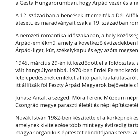
a Gesta Hungarorumban, hogy Árpád vezér és a ne
A 12. században a bencések itt emelték a Dél-Alf
átesett, és maradványait csak a 19. században rom
A nemzeti romantika időszakában, a hely közösségi
Árpád-emlékmű, amely a következő évtizedekben bú
Árpád-liget, kút, székelykapu és egy azóta megse
1945. március 29-én itt kezdődött el a földosztás,
vált hangsúlyosabbá. 1970-ben Erdei Ferenc kezd
letelepedésének emléket állító park kialakításáról
itt állítsák föl Feszty Árpád Magyarok bejövetele
Juhász Antal, a szegedi Móra Ferenc Múzeum népr
Csongrád megye paraszti életét és népi építészeté
Novák István 1982-ben készítette el a körképnek és
amelynek kivitelezése több mint egy évtizedig tar
magyar organikus építészet elindítójának tervei 