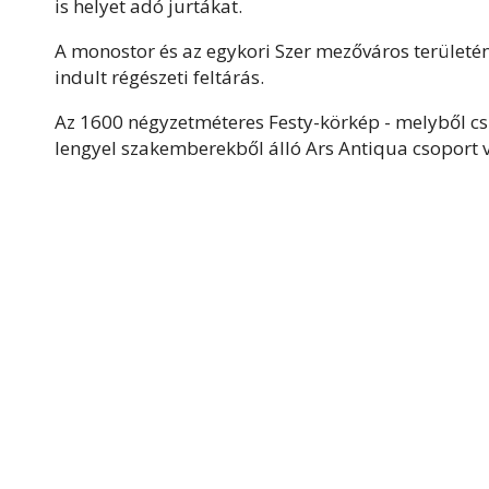
is helyet adó jurtákat.
A monostor és az egykori Szer mezőváros területé
indult régészeti feltárás.
Az 1600 négyzetméteres Festy-körkép - melyből cs
lengyel szakemberekből álló Ars Antiqua csoport v