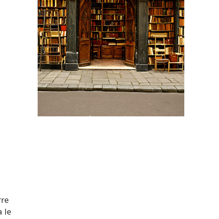
rre
a le