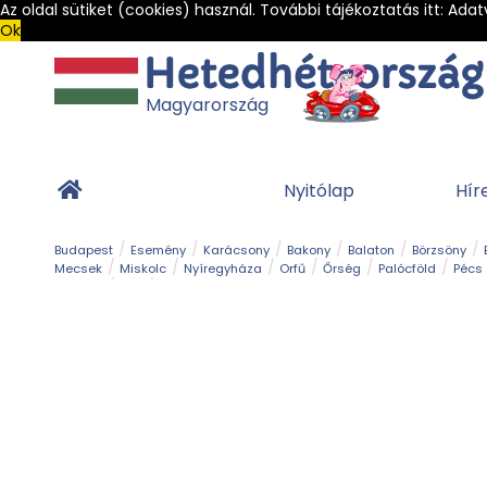
Az oldal sütiket (cookies) használ. További tájékoztatás itt:
Adat
Ok
Magyarország
Nyitólap
Hír
Budapest
Esemény
Karácsony
Bakony
Balaton
Börzsöny
Mecsek
Miskolc
Nyíregyháza
Orfű
Őrség
Palócföld
Pécs
Barlang
Bob
Gyógyfürdő
Hegy és csúcs
Hegyi felvonó
Kerékpár
Templom és kolostor
Vár és kastély
Világörökség