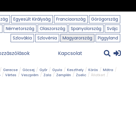
szág
Egyesült Királyság
Franciaország
Görögország
o
Németország
Olaszország
Spanyolország
Svájc
Szlovákia
Szlovénia
Magyarország
Piggyland
ozzászólások
Kapcsolat
Gerecse
Göcsej
Győr
Gyula
Keszthely
Körös
Mátra
ó
Vértes
Veszprém
Zala
Zemplén
Zselic
Állatkert
m
Nemzeti Park
Szabadstrand
Szurdok
Tanösvény
Tavak