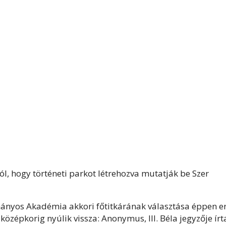
ól, hogy történeti parkot létrehozva mutatják be Szer
ányos Akadémia akkori főtitkárának választása éppen e
középkorig nyúlik vissza: Anonymus, III. Béla jegyzője írt