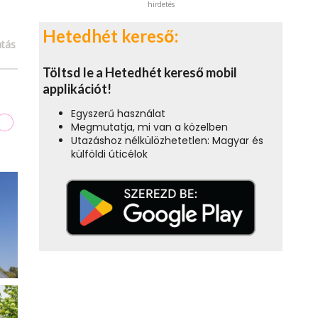
hirdetés
Hetedhét kereső:
tás
Töltsd le a Hetedhét kereső mobil
applikációt!
Egyszerű használat
Megmutatja, mi van a közelben
Utazáshoz nélkülözhetetlen: Magyar és
külföldi úticélok