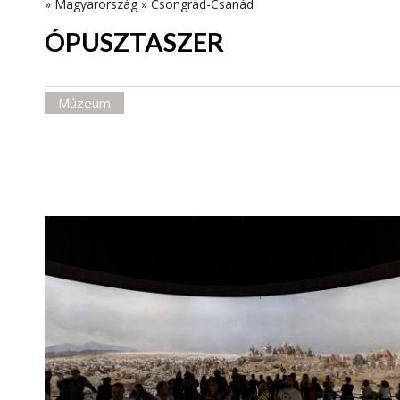
»
Magyarország
»
Csongrád-Csanád
ÓPUSZTASZER
Múzeum