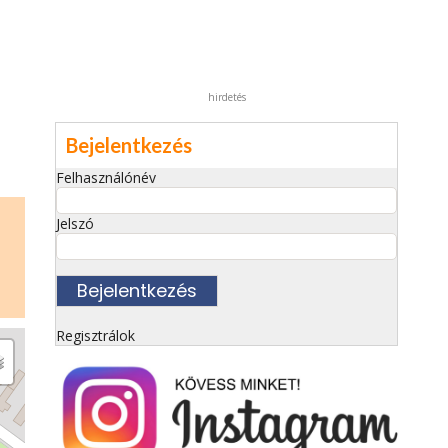
hirdetés
Bejelentkezés
Felhasználónév
Jelszó
Regisztrálok