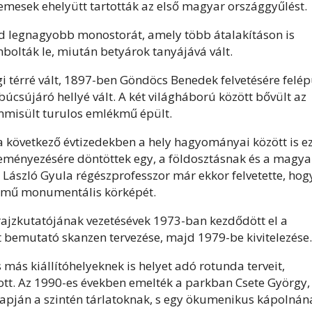
mesek ehelyütt tartották az első magyar országgyűlést.
öld legnagyobb monostorát, amely több átalakításon is
bolták le, miután betyárok tanyájává vált.
 térré vált, 1897-ben Göndöcs Benedek felvetésére felép
csújáró hellyé vált. A két világháború között bővült az
mmisült turulos emlékmű épült.
 a következő évtizedekben a hely hagyományai között is e
eményezésére döntöttek egy, a földosztásnak és a magya
. László Gyula régészprofesszor már ekkor felvetette, hog
 című monumentális körképét.
ajzkutatójának vezetésévek 1973-ban kezdődött el a
t bemutató skanzen tervezése, majd 1979-be kivitelezése.
 más kiállítóhelyeknek is helyet adó rotunda terveit,
tott. Az 1990-es években emelték a parkban Csete György,
alapján a szintén tárlatoknak, s egy ökumenikus kápolnán