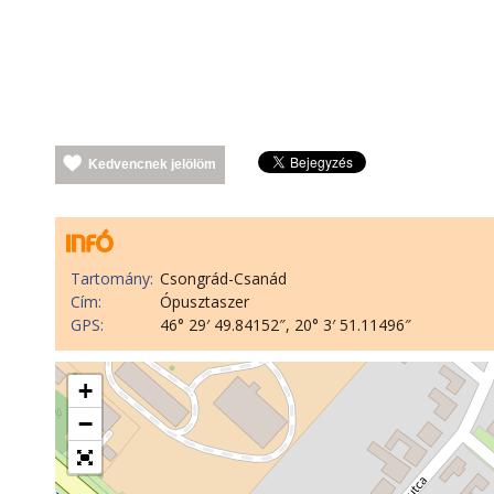
Kedvencnek jelölöm
Tartomány:
Csongrád-Csanád
Cím:
Ópusztaszer
GPS:
46° 29′ 49.84152″, 20° 3′ 51.11496″
+
−