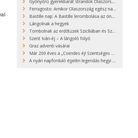
Gyönyörű gyerekbarát strandok Olaszországban - megmutatjuk a 15 legjobbat
Ferragosto: Amikor Olaszország egész nap nyaral
val
Bastille nap: A Bastille lerombolása az önkényuralom végét jelentette
Lángolnak a hegyek
Tombolnak az erdőtüzek Szicíliában és Szardínián
Szent Iván-éj – A lángoló folyó
Graz adventi vásárai
Már 200 éves a „Csendes éj! Szentséges éj!”
A nyári napforduló éjjelén legendás hegyi tüzek világítják meg Zugspitzét