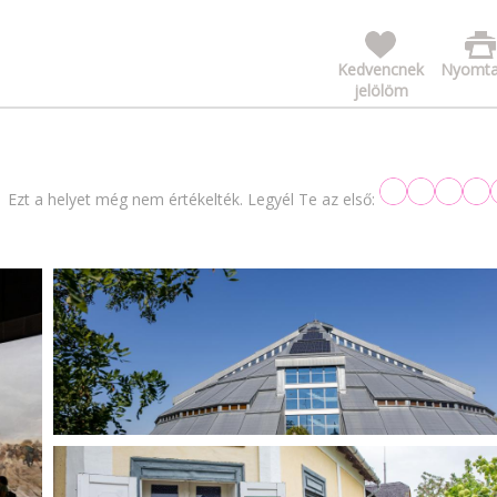
Kedvencnek
Nyomta
jelölöm
Ezt a helyet még nem értékelték. Legyél Te az első: