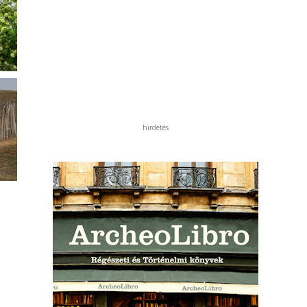
hirdetés