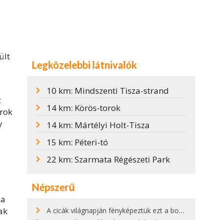
ült
Legközelebbi látnivalók
10 km: Mindszenti Tisza-strand
z
14 km: Körös-torok
rok
y
14 km: Mártélyi Holt-Tisza
15 km: Péteri-tó
22 km: Szarmata Régészeti Park
Népszerű
 a
ak
A cicák világnapján fényképeztük ezt a bokor alatt hűsölő cicát Kisorosziban