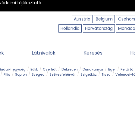
védelmi tájékoztató
Ausztria
Belgium
Csehor
Hollandia
Horvátország
Monac
ek
Látnivalók
Keresés
H
Budai-hegység
Bükk
Cserhát
Debrecen
Dunakanyar
Eger
Fertő tó
Pilis
Sopron
Szeged
Székesfehérvár
Szigetköz
Tisza
Velencei-t
Kilátó
Kirándulóhely
Kisvasút
Kuriózum
Lombkoronasétány
Múzeu