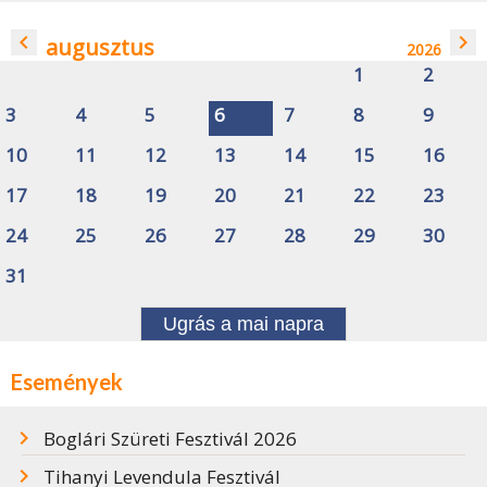
navigate_before
navigate_next
augusztus
2026
1
2
3
4
5
6
7
8
9
10
11
12
13
14
15
16
17
18
19
20
21
22
23
24
25
26
27
28
29
30
31
Ugrás a mai napra
Események
Boglári Szüreti Fesztivál 2026
Tihanyi Levendula Fesztivál