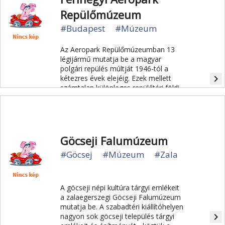
Repülőmúzeum
#Budapest
#Múzeum
Az Aeropark Repülőmúzeumban 13
légijármű mutatja be a magyar
polgári repülés múltját 1946-tól a
navigate_next
kétezres évek elejéig. Ezek mellett
számtalan különleges repülőtéri földi
jármű is megtekinthető és
kipróbálható.
Göcseji Falumúzeum
#Göcsej
#Múzeum
#Zala
A göcseji népi kultúra tárgyi emlékeit
a zalaegerszegi Göcseji Falumúzeum
mutatja be. A szabadtéri kiállítóhelyen
navigate_next
nagyon sok göcseji település tárgyi