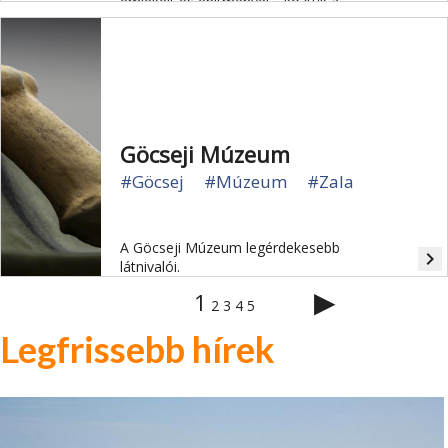
emlékeit és építményét - köztük a
kustánszegi kástut, a kávási kerekes
kutat - őrzik.
Göcseji Múzeum
#Göcsej
#Múzeum
#Zala
A Göcseji Múzeum legérdekesebb
navigate_next
látnivalói.
▶
1
2
3
4
5
Legfrissebb hírek