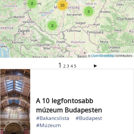
2
Vértes
Veszprém
Világörökség
Visegrád
33
3
Vízesés
Zala
Zemplén
Zselic
2
©
OpenStreetMap
contributors
1
▶
2
3
4
5
A 10 legfontosabb
múzeum Budapesten
#Bakancslista
#Budapest
#Múzeum