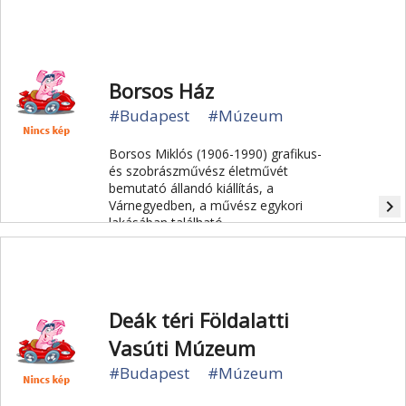
200 ezer lakosával az ókori Közép-
Európa egyik legnagyobb városa volt.
Borsos Ház
#Budapest
#Múzeum
Borsos Miklós (1906-1990) grafikus-
és szobrászművész életművét
bemutató állandó kiállítás, a
navigate_next
Várnegyedben, a művész egykori
lakásában található.
Deák téri Földalatti
Vasúti Múzeum
#Budapest
#Múzeum