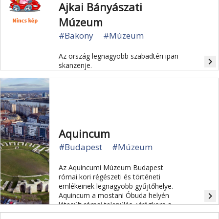
Ajkai Bányászati
Múzeum
#Bakony
#Múzeum
Az ország legnagyobb szabadtéri ipari
navigate_next
skanzenje.
Aquincum
#Budapest
#Múzeum
Az Aquincumi Múzeum Budapest
római kori régészeti és történeti
emlékeinek legnagyobb gyűjtőhelye.
navigate_next
Aquincum a mostani Óbuda helyén
létesült római település, virágkora a
második harmadik századra esett,