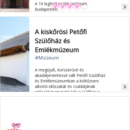
A 10 legfontosabb múzeum
navigate_next
Budapesten.
A kiskőrösi Petőfi
Szülőház és
Emlékmúzeum
#Múzeum
A megújult, korszerűvé és
akadálymentessé vált Petőfi Szülőház
és Emlékmúzeumban a költőzseni
navigate_next
alkotói időszakát és családjának
relikviáit bemutató két új kiállítás is
nyílt.