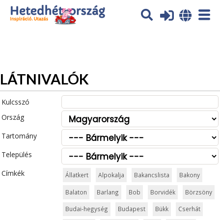
Az oldal sütiket (cookies) használ. További tájékoztatás itt:
Adatvédelmi tájékoztató
Ok
LÁTNIVALÓK
Kulcsszó
Ország
Tartomány
Település
Címkék
Állatkert
Alpokalja
Bakancslista
Bakony
Balaton
Barlang
Bob
Borvidék
Börzsöny
Budai-hegység
Budapest
Bükk
Cserhát