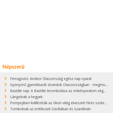
Népszerű
Ferragosto: Amikor Olaszország egész nap nyaral
Gyönyörű gyerekbarát strandok Olaszországban - megmutatjuk a 15 legjobbat
Bastille nap: A Bastille lerombolása az önkényuralom végét jelentette
Lángolnak a hegyek
Pompejiben kiállították az ókori világ elveszett híres szobrának másolatát
Tombolnak az erdőtüzek Szicíliában és Szardínián