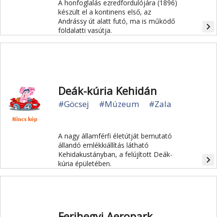
A honfoglalás ezredfordulójára (1896)
készült el a kontinens első, az
Andrássy út alatt futó, ma is működő
navigate_next
földalatti vasútja.
Deák-kúria Kehidán
#Göcsej
#Múzeum
#Zala
A nagy államférfi életútját bemutató
állandó emlékkiállítás látható
Kehidakustányban, a felújított Deák-
navigate_next
kúria épületében.
Ferihegyi Aeropark