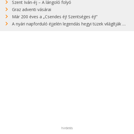
Szent Iván-éj – A lángoló folyó
Graz adventi vásárai
Már 200 éves a „Csendes éj! Szentséges éj!”
A nyári napforduló éjjelén legendás hegyi tüzek világítják meg Zugspitzét
hirdetés