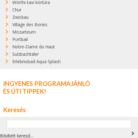
Wörthi-tavi körtúra
Chur
Zwickau
Village des Bories
Mozarteum
Portbail
Notre-Dame du Haut
Sulzbachtäler
Erlebnisbad Aqua Splash
INGYENES PROGRAMAJÁNLÓ
ÉS ÚTI TIPPEK!
Keresés
navigate_next
Bővített kereső…