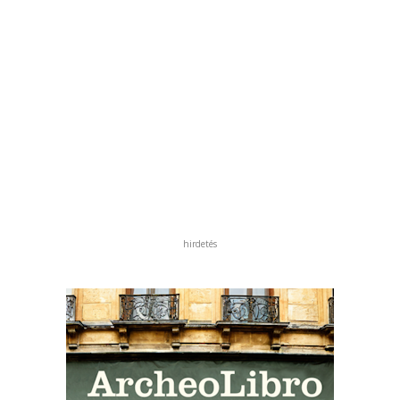
hirdetés