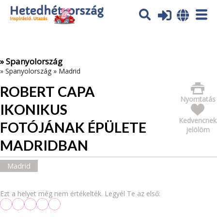
Az oldal sütiket (cookies) használ. További tájékoztatás itt:
Adatvédelmi tájékoztató
Ok
» Spanyolország
»
Spanyolország
»
Madrid
ROBERT CAPA
Nyomtatás
IKONIKUS
Kedvencnek
FOTÓJÁNAK ÉPÜLETE
jelölöm
MADRIDBAN
Madrid
Ezt a helyet még nem értékelték. Legyél Te az első: