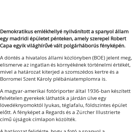
Demokratikus emlékhellyé nyilvánított a spanyol állam
egy madridi épületet pénteken, amely szerepel Robert
Capa egyik világhírűvé vált polgárháborús fényképén.
A döntés a hivatalos állami közlönyben (BOE) jelent meg,
elismerve az ingatlan és környékének történelmi értékét,
mivel a határozat kiterjed a szomszédos kertre és a
Borromei Szent Károly plébániatemplomra is.
A magyar-amerikai fotóriporter által 1936-ban készített
felvételen gyerekek láthatók a járdán ülve egy
lövedéknyomoktól lyukas, téglafalu, földszintes épület
előtt. A fényképet a Regards és a Zürcher Illustrierte
című újságok címlapon közölték.
A határozat felidézte, hogy a fotó a spanyol a