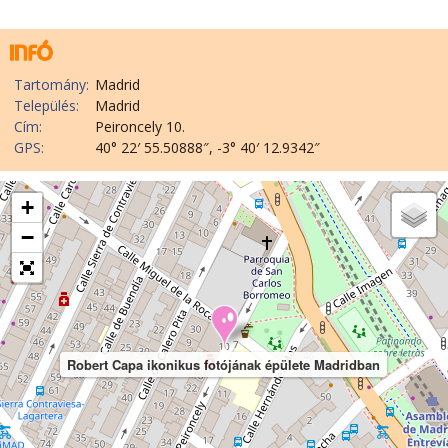
Tartomány:
Madrid
Település:
Madrid
Cím:
Peironcely 10.
GPS:
40° 22′ 55.50888″, -3° 40′ 12.9342″
+
−
Robert Capa ikonikus fotójának épülete Madridban