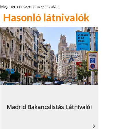
Még nem érkezett hozzászólás!
Hasonló látnivalók
Madrid Bakancslistás Látnivalói
navigate_next