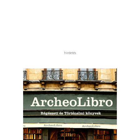
hirdetés