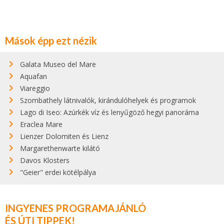
Mások épp ezt nézik
Galata Museo del Mare
Aquafan
Viareggio
Szombathely látnivalók, kirándulóhelyek és programok
Lago di Iseo: Azúrkék víz és lenyűgöző hegyi panoráma
Eraclea Mare
Lienzer Dolomiten és Lienz
Margarethenwarte kilátó
Davos Klosters
"Geier" erdei kötélpálya
INGYENES PROGRAMAJÁNLÓ
ÉS ÚTI TIPPEK!