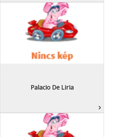
Palacio De Liria
navigate_next