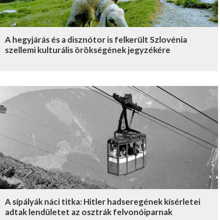
A hegyjárás és a disznótor is felkerült Szlovénia
szellemi kulturális örökségének jegyzékére
A sípályák náci titka: Hitler hadseregének kísérletei
adtak lendületet az osztrák felvonóiparnak