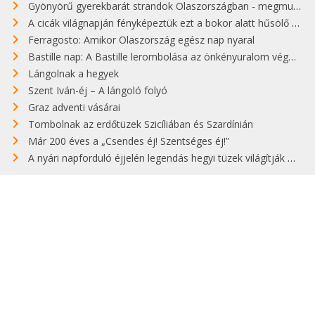
Gyönyörű gyerekbarát strandok Olaszországban - megmutatjuk a 15 legjobbat
A cicák világnapján fényképeztük ezt a bokor alatt hűsölő cicát Kisorosziban
Ferragosto: Amikor Olaszország egész nap nyaral
Bastille nap: A Bastille lerombolása az önkényuralom végét jelentette
Lángolnak a hegyek
Szent Iván-éj – A lángoló folyó
Graz adventi vásárai
Tombolnak az erdőtüzek Szicíliában és Szardínián
Már 200 éves a „Csendes éj! Szentséges éj!”
A nyári napforduló éjjelén legendás hegyi tüzek világítják meg Zugspitzét