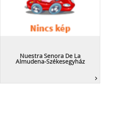
Nuestra Senora De La
Almudena-Székesegyház
navigate_next