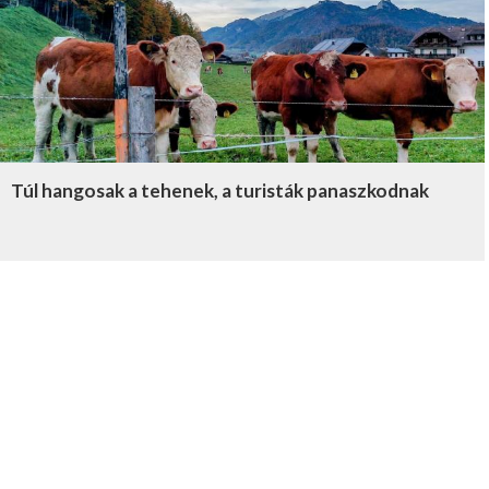
Túl hangosak a tehenek, a turisták panaszkodnak