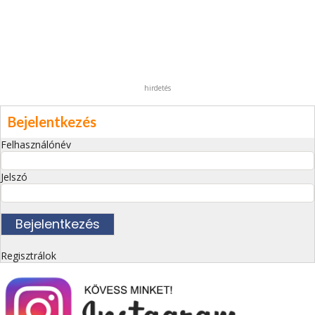
hirdetés
Bejelentkezés
Felhasználónév
Jelszó
Regisztrálok