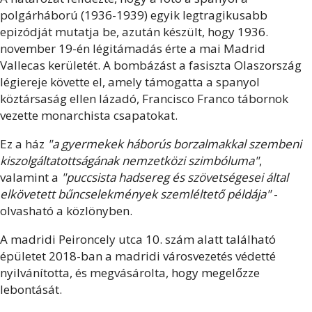
polgárháború (1936-1939) egyik legtragikusabb
epizódját mutatja be, azután készült, hogy 1936.
november 19-én légitámadás érte a mai Madrid
Vallecas kerületét. A bombázást a fasiszta Olaszország
légiereje követte el, amely támogatta a spanyol
köztársaság ellen lázadó, Francisco Franco tábornok
vezette monarchista csapatokat.
Ez a ház
"a gyermekek háborús borzalmakkal szembeni
kiszolgáltatottságának nemzetközi szimbóluma"
,
valamint a
"puccsista hadsereg és szövetségesei által
elkövetett bűncselekmények szemléltető példája"
-
olvasható a közlönyben.
A madridi Peironcely utca 10. szám alatt található
épületet 2018-ban a madridi városvezetés védetté
nyilvánította, és megvásárolta, hogy megelőzze
lebontását.