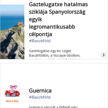
tartományokon.
Gaztelugatxe hatalmas
sziklája Spanyolország
egyik
legromantikusabb
célpontja
#Baszkföld
Gaztelugatxe egy kis sziget
navigate_next
Baszkföldön, a Vizcayai-öbölben,
amelyet egy kétlyukú kőhíd köti össze
a parttal.
Guernica
#Baszkföld
Guernica városát a hírhedt náci