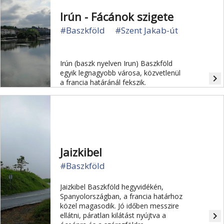
Irún - Fácánok szigete
#Baszkföld
#Szent Jakab-út
Irún (baszk nyelven Irun) Baszkföld
egyik legnagyobb városa, közvetlenül
navigate_next
a francia határánál fekszik.
Jaizkibel
#Baszkföld
Jaizkibel Baszkföld hegyvidékén,
Spanyolországban, a francia határhoz
közel magasodik. Jó időben messzire
navigate_next
ellátni, páratlan kilátást nyújtva a