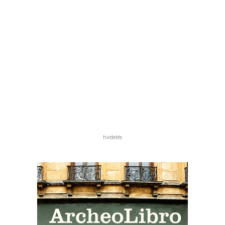
hirdetés