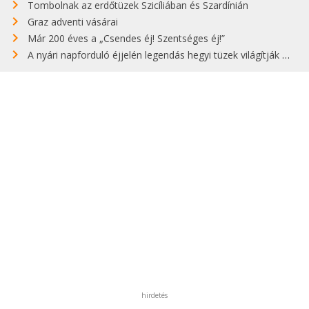
Tombolnak az erdőtüzek Szicíliában és Szardínián
Graz adventi vásárai
Már 200 éves a „Csendes éj! Szentséges éj!”
A nyári napforduló éjjelén legendás hegyi tüzek világítják meg Zugspitzét
hirdetés