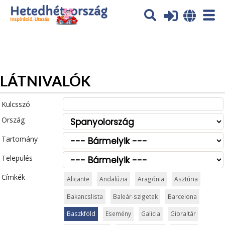
Az oldal sütiket (cookies) használ. További tájékoztatás itt:
Adatvédelmi tájékoztató
Ok
LÁTNIVALÓK
Kulcsszó
Ország
Tartomány
Település
Címkék
Alicante
Andalúzia
Aragónia
Asztúria
Bakancslista
Baleár-szigetek
Barcelona
Baszkföld
Esemény
Galicia
Gibraltár