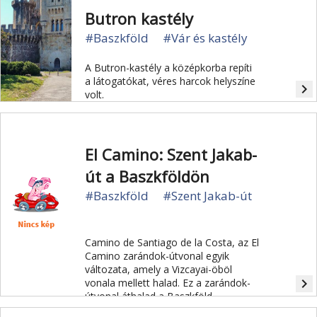
Butron kastély
#Baszkföld
#Vár és kastély
A Butron-kastély a középkorba repíti
a látogatókat, véres harcok helyszíne
navigate_next
volt.
El Camino: Szent Jakab-
út a Baszkföldön
#Baszkföld
#Szent Jakab-út
Camino de Santiago de la Costa, az El
Camino zarándok-útvonal egyik
változata, amely a Vizcayai-öböl
navigate_next
vonala mellett halad. Ez a zarándok-
útvonal áthalad a Baszkföld,
Cantábria, Asturia és Galicia