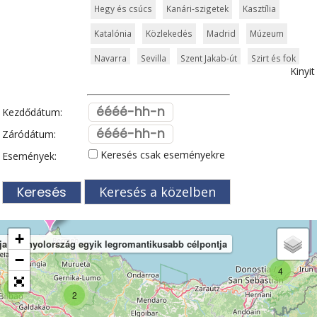
Hegy és csúcs
Kanári-szigetek
Kasztília
Katalónia
Közlekedés
Madrid
Múzeum
Navarra
Sevilla
Szent Jakab-út
Szirt és fok
Kinyit
Templom és kolostor
Tenerife
Tengerpart
Valencia
Vár és kastély
Városkalauzok
Kezdődátum:
Vidámpark
Világörökség
Záródátum:
Keresés csak eseményekre
Események:
Keresés a közelben
+
ája Spanyolország egyik legromantikusabb célpontja
−
4
5
2