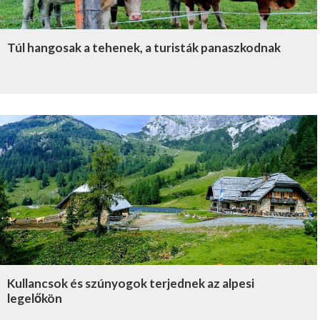
Túl hangosak a tehenek, a turisták panaszkodnak
Kullancsok és szúnyogok terjednek az alpesi
legelőkön