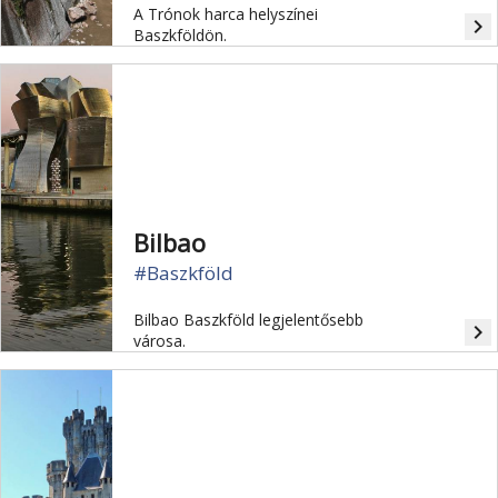
A Trónok harca helyszínei
navigate_next
Baszkföldön.
Bilbao
#Baszkföld
Bilbao Baszkföld legjelentősebb
navigate_next
városa.