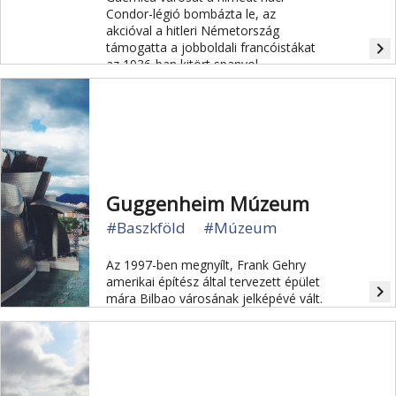
Condor-légió bombázta le, az
akcióval a hitleri Németország
navigate_next
támogatta a jobboldali francóistákat
az 1936-ban kitört spanyol
polgárháborúban. A történelem során
először pusztítottak el a levegőből
egy várost. A támadásban 1654-en
vesztették életüket, 889-en
megsebesültek.
Guggenheim Múzeum
#Baszkföld
#Múzeum
Az 1997-ben megnyílt, Frank Gehry
amerikai építész által tervezett épület
navigate_next
mára Bilbao városának jelképévé vált.