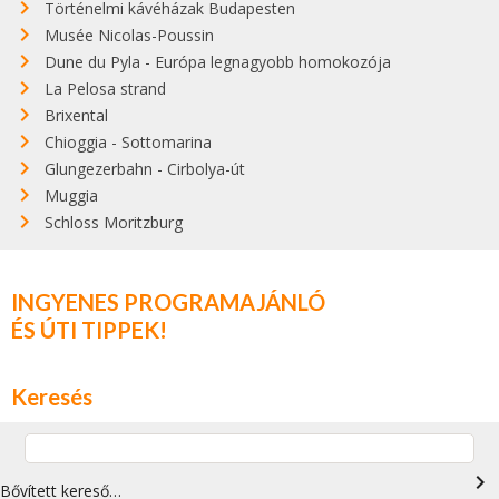
Történelmi kávéházak Budapesten
Musée Nicolas-Poussin
Dune du Pyla - Európa legnagyobb homokozója
La Pelosa strand
Brixental
Chioggia - Sottomarina
Glungezerbahn - Cirbolya-út
Muggia
Schloss Moritzburg
INGYENES PROGRAMAJÁNLÓ
ÉS ÚTI TIPPEK!
Keresés
navigate_next
Bővített kereső…