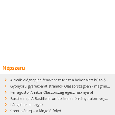
Népszerű
A cicák világnapján fényképeztük ezt a bokor alatt hűsölő cicát Kisorosziban
Gyönyörű gyerekbarát strandok Olaszországban - megmutatjuk a 15 legjobbat
Ferragosto: Amikor Olaszország egész nap nyaral
Bastille nap: A Bastille lerombolása az önkényuralom végét jelentette
Lángolnak a hegyek
Szent Iván-éj – A lángoló folyó