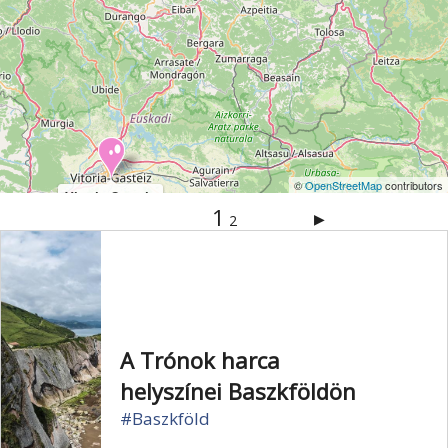
©
OpenStreetMap
contributors
Vitoria-Gasteiz
1
▶
2
A Trónok harca
helyszínei Baszkföldön
#Baszkföld