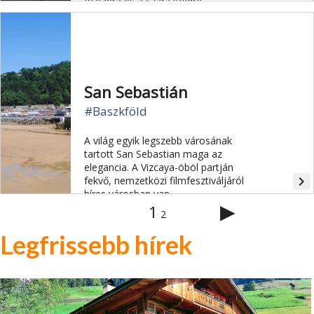
óceánra és a szárazföldre.
San Sebastián
#Baszkföld
A világ egyik legszebb városának
tartott San Sebastian maga az
elegancia. A Vizcaya-öböl partján
navigate_next
fekvő, nemzetközi filmfesztiváljáról
híres városban van
▶
négyzetkilométerenként a legtöbb
1
2
Michelin-csillagos étterem.
Rendszeresen európai tengerpart-
Legfrissebb hírek
toplisták élén végez San Sebastián és
a Kagyló-öböl (Playa de la Concha).