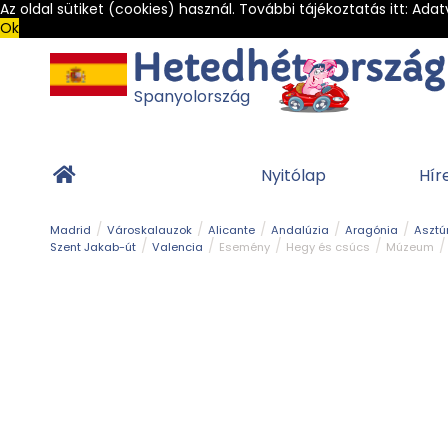
Az oldal sütiket (cookies) használ. További tájékoztatás itt:
Adat
Ok
Spanyolország
Nyitólap
Hír
Madrid
Városkalauzok
Alicante
Andalúzia
Aragónia
Asztú
Szent Jakab-út
Valencia
Esemény
Hegy és csúcs
Múzeum