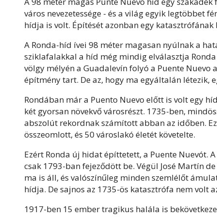
A 98 méter magas Punte Nuevo híd egy szakadék fe
város nevezetessége - és a világ egyik legtöbbet
hídja is volt. Építését azonban egy katasztrófának
A Ronda-híd ívei 98 méter magasan nyúlnak a hat
sziklafalakkal a híd még mindig elválasztja Ronda 
völgy mélyén a Guadalevín folyó a Puente Nuevo a
építmény tart. De az, hogy ma egyáltalán létezik,
Rondában már a Puento Nuevo előtt is volt egy híd
két gyorsan növekvő városrészt. 1735-ben, mindös
abszolút rekordnak számított abban az időben. Ez
összeomlott, és 50 városlakó életét követelte.
Ezért Ronda új hidat építtetett, a Puente Nuevót
csak 1793-ban fejeződött be. Végül José Martín d
ma is áll, és valószínűleg minden szemlélőt ámula
hídja. De sajnos az 1735-ös katasztrófa nem volt 
1917-ben 15 ember tragikus halála is bekövetkeze