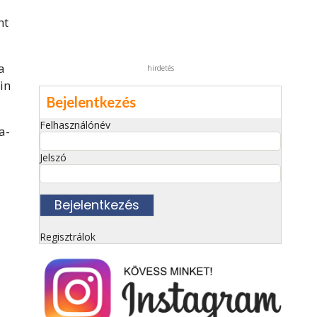
nt
a
hirdetés
in
Bejelentkezés
Felhasználónév
a-
Jelszó
Regisztrálok