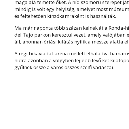
maga alá temette őket. A híd szomorú szerepet já
mindig is volt egy helyiség, amelyet most múzeu
és feltehetően kínzókamraként is használták.
Ma már naponta több százan kelnek át a Ronda-h
del Tajo parkon keresztül vezet, amely valójában e
áll, ahonnan óriási kilátás nyílik a messze alatta el
A régi bikaviadal-aréna mellett elhaladva hamaros
hídra azonban a völgyben lejjebb lévő két kilátópon
gyűlnek össze a város összes szelfi vadászai.