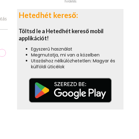
hirdetés
Hetedhét kereső:
tás
Töltsd le a Hetedhét kereső mobil
applikációt!
Egyszerű használat
Megmutatja, mi van a közelben
Utazáshoz nélkülözhetetlen: Magyar és
külföldi úticélok