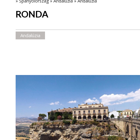
»
Spanyolország
»
Andalúzia
»
Andalúzia
RONDA
Andalúzia