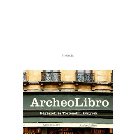
hirdetés