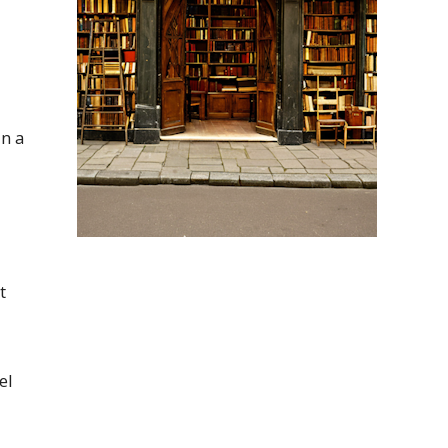
an a
t
el