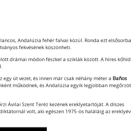
lancos, Andalúzia fehér falvai közül. Ronda ezt elsősorb
átványos fekvésének köszönheti.
lött drámai módon fészkel a sziklák között. A híres kőhíd
l.
z egy út vezet, és innen már csak néhány méter a
Baños
ként működnek, és Andalúzia egyik legjobban megőrzöt
zi Ávilai Szent Teréz kezének ereklyetartóját. A díszes
iktátornál volt, aki egészen 1975-ös haláláig az ereklyév