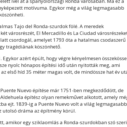
lett ível át a spanyolországi Ronda városában. Ma ez a
 fényképezett motívuma. Egykor még a világ legmagasabb
 köszönheti.
almas Tajo del Ronda-szurdok fölé. A meredek
két városrészét, El Mercadillo és La Ciudad városrészeket
latt csordogál, amelyet 1793 óta a hatalmas csodaszerű
 egy tragédiának köszönhető.
. Egykor azért épült, hogy végre kényelmesen összekösse
sze nyolc hónapos építési idő után nyitották meg, ami
 az első híd 35 méter magas volt, de mindössze hat év ut
. A Puente Nuevo építése már 1751-ben megkezdődött, de
e Aldehuela építész olyan remekművet alkotott, amely mé
tba ejt. 1839-ig a Puente Nuevo volt a világ legmagasabb
az utolsó dráma az építmény körül.
tt, amikor egy sziklaomlás a Ronda-szurdokban szó szeri