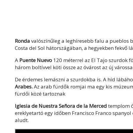
Ronda
valószínűleg a leghíresebb falu a pueblos b
Costa del Sol hátországában, a hegyekben fekvő l
A
Puente Nuevo
120 méterrel az El Tajo szurdok fö
három boltívvel köti össze az óvárost az új várossa
De érdemes lemászni a szurdokba is. A híd lábáho
Arabes.
Az arab fürdők romjai ma egy kis múzeum
fürdői közé tartoznak
Iglesia de Nuestra Señora de la Merced
templom őr
ereklyetartó egy időben Francisco Franco spanyol d
aludt.