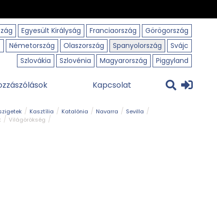
szág
Egyesült Királyság
Franciaország
Görögország
o
Németország
Olaszország
Spanyolország
Svájc
Szlovákia
Szlovénia
Magyarország
Piggyland
ozzászólások
Kapcsolat
szigetek
Kasztília
Katalónia
Navarra
Sevilla
k
Világörökség