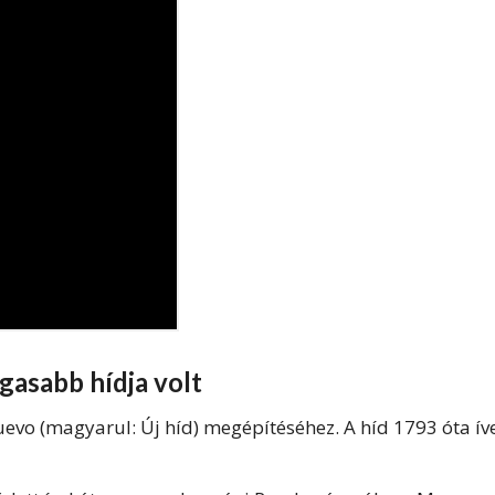
gasabb hídja volt
evo (magyarul: Új híd) megépítéséhez. A híd 1793 óta ív