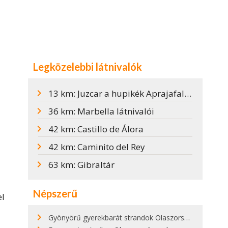
Legközelebbi látnivalók
13 km: Juzcar a hupikék Aprajafalva Andalúziában
36 km: Marbella látnivalói
42 km: Castillo de Álora
42 km: Caminito del Rey
63 km: Gibraltár
Népszerű
el
Gyönyörű gyerekbarát strandok Olaszországban - megmutatjuk a 15 legjobbat