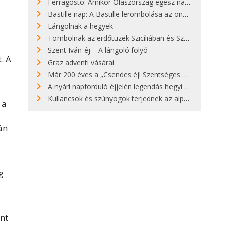
Ferragosto: Amikor Olaszország egész nap nyaral
Bastille nap: A Bastille lerombolása az önkényuralom végét jelentette
Lángolnak a hegyek
Tombolnak az erdőtüzek Szicíliában és Szardínián
Szent Iván-éj – A lángoló folyó
. A
Graz adventi vásárai
Már 200 éves a „Csendes éj! Szentséges éj!”
A nyári napforduló éjjelén legendás hegyi tüzek világítják meg Zugspitzét
Kullancsok és szúnyogok terjednek az alpesi legelőkön
 a
án
g
nt