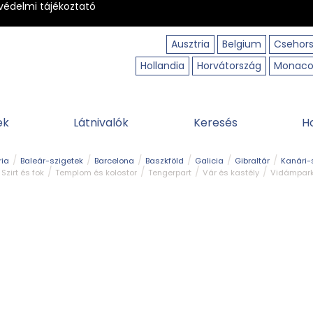
védelmi tájékoztató
Ausztria
Belgium
Csehor
Hollandia
Horvátország
Monac
ek
Látnivalók
Keresés
H
ria
Baleár-szigetek
Barcelona
Baszkföld
Galicia
Gibraltár
Kanári-
Szirt és fok
Templom és kolostor
Tengerpart
Vár és kastély
Vidámpar