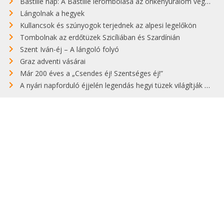
Bastille nap: A Bastille lerombolása az önkényuralom végét jelentette
Lángolnak a hegyek
Kullancsok és szúnyogok terjednek az alpesi legelőkön
Tombolnak az erdőtüzek Szicíliában és Szardínián
Szent Iván-éj – A lángoló folyó
Graz adventi vásárai
Már 200 éves a „Csendes éj! Szentséges éj!”
A nyári napforduló éjjelén legendás hegyi tüzek világítják meg Zugspitzét