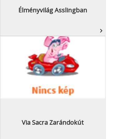
Élményvilág Asslingban
navigate_next
Via Sacra Zarándokút