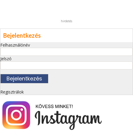
hirdetés
Bejelentkezés
Felhasználónév
Jelszó
Regisztrálok