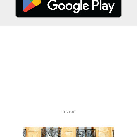
hirdetés