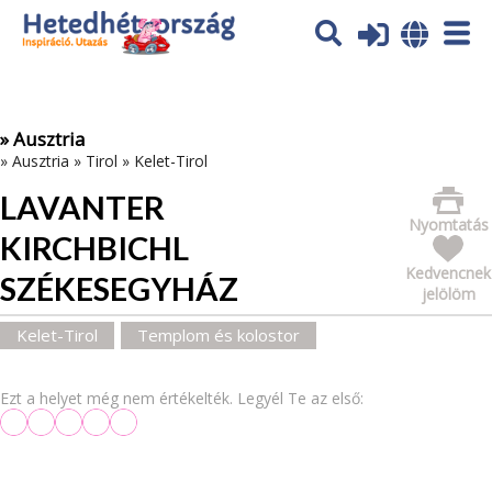
Az oldal sütiket (cookies) használ. További tájékoztatás itt:
Adatvédelmi tájékoztató
Ok
» Ausztria
»
Ausztria
»
Tirol
»
Kelet-Tirol
LAVANTER
Nyomtatás
KIRCHBICHL
Kedvencnek
SZÉKESEGYHÁZ
jelölöm
Kelet-Tirol
Templom és kolostor
Ezt a helyet még nem értékelték. Legyél Te az első: