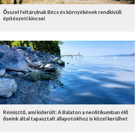
Ősszel feltárulnak Bécs és környékének rendkívüli
építészeti kincsei
Rémisztő, ami kiderült: A Balaton a neolitikumban élő
őseink által tapasztalt állapotokhoz is közel kerülhet