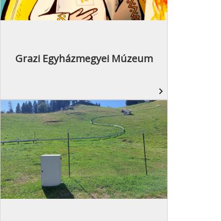
Grazi Egyházmegyei Múzeum
navigate_next