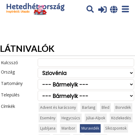
Az oldal sütiket (cookies) használ. További tájékoztatás itt:
Adatvédelmi tájékoztató
Ok
LÁTNIVALÓK
Kulcsszó
Ország
Tartomány
Település
Címkék
Advent és karácsony
Barlang
Bled
Borvidék
Esemény
Hegycsúcs
Júliai-Alpok
Közlekedés
Ljubljana
Maribor
Muravidék
Síközpontok