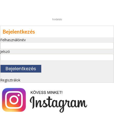
hirdetés
Bejelentkezés
Felhasználónév
Jelszó
Regisztrálok