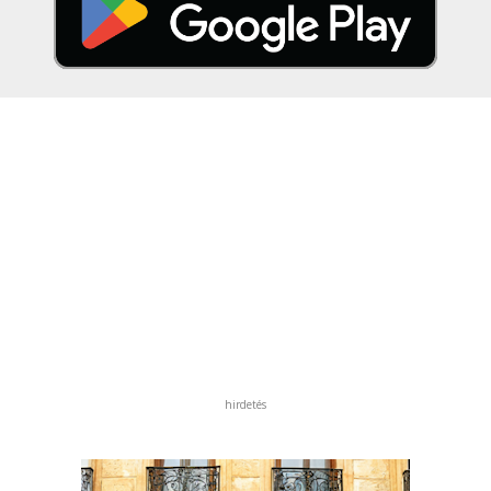
hirdetés