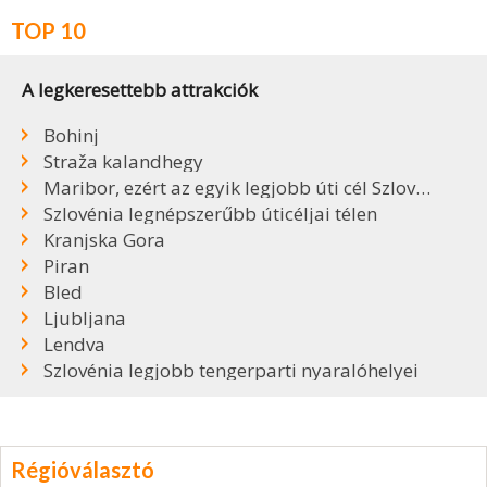
TOP 10
A legkeresettebb attrakciók
Bohinj
Straža kalandhegy
Maribor, ezért az egyik legjobb úti cél Szlovéniában
Szlovénia legnépszerűbb úticéljai télen
Kranjska Gora
Piran
Bled
Ljubljana
Lendva
Szlovénia legjobb tengerparti nyaralóhelyei
Régióválasztó