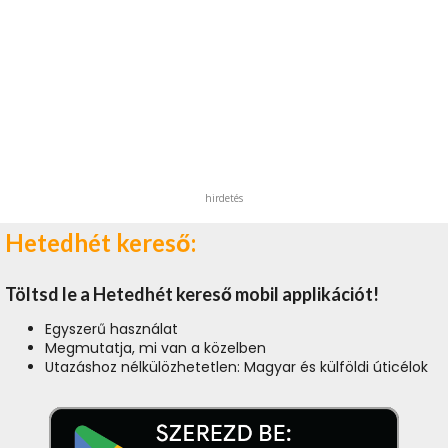
hirdetés
Hetedhét kereső:
Töltsd le a Hetedhét kereső mobil applikációt!
Egyszerű használat
Megmutatja, mi van a közelben
Utazáshoz nélkülözhetetlen: Magyar és külföldi úticélok