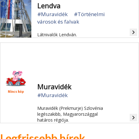
Lendva
#Muravidék
#Történelmi
városok és falvak
navigate_next
Látnivalók Lendván.
Muravidék
#Muravidék
Muravidék (Prekmurje) Szlovénia
legészakibb, Magyarországgal
navigate_next
határos régiója.
Legfrissebb hírek