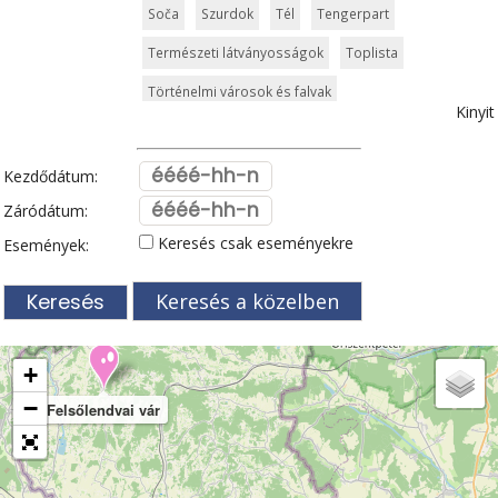
Soča
Szurdok
Tél
Tengerpart
Természeti látványosságok
Toplista
Történelmi városok és falvak
Kinyit
Vallási és kulturális örökség
Vár és kastély
Világörökség
Kezdődátum:
Záródátum:
Keresés csak eseményekre
Események:
Keresés a közelben
+
−
Felsőlendvai vár