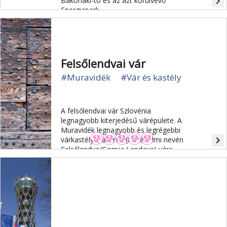
navigate_next
Bakonaki-tó és az azt körülvevő
Energiapark.
Felsőlendvai vár
#Muravidék
#Vár és kastély
A felsőlendvai vár Szlovénia
legnagyobb kiterjedésű várépülete. A
Muravidék legnagyobb és legrégebbi
navigate_next
várkastélya, a Grad (történelmi nevén
Felsőlendva/Gornja Lendava) vára
Szlovénia egyik legnagyobb barokk
kastélyegyüttese, ma a Goričko
Tájvédelmi Park székhelye.