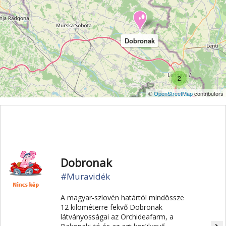
Dobronak
2
©
OpenStreetMap
contributors
Dobronak
#Muravidék
A magyar-szlovén határtól mindössze
12 kilométerre fekvő Dobronak
látványosságai az Orchideafarm, a