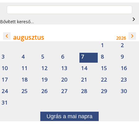
navigate_next
Bővített kereső…
navigate_before
navigate_next
augusztus
2026
1
2
3
4
5
6
7
8
9
10
11
12
13
14
15
16
17
18
19
20
21
22
23
24
25
26
27
28
29
30
31
Ugrás a mai napra