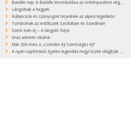
Bastille nap: A Bastille lerombolása az önkényuralom végét jelentette
Lángolnak a hegyek
Kullancsok és szúnyogok terjednek az alpesi legelőkön
Tombolnak az erdőtüzek Szicíliában és Szardínián
Szent Iván-éj – A lángoló folyó
Graz adventi vásárai
Már 200 éves a „Csendes éj! Szentséges éj!”
A nyári napforduló éjjelén legendás hegyi tüzek világítják meg Zugspitzét