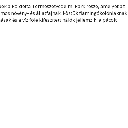
dék a Pó-delta Természetvédelmi Park része, amelyet az
mos növény- és állatfajnak, köztük flamingókolóniáknak
ázak és a víz fölé kifeszített hálók jellemzik: a pácolt