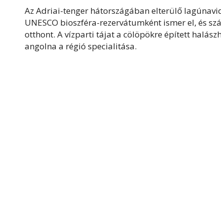
Az Adriai-tenger hátországában elterülő lagúnavi
UNESCO bioszféra-rezervátumként ismer el, és szá
otthont. A vízparti tájat a cölöpökre épített halászh
angolna a régió specialitása.