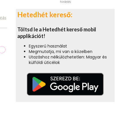
hirdetés
Hetedhét kereső:
tás
Töltsd le a Hetedhét kereső mobil
applikációt!
Egyszerű használat
Megmutatja, mi van a közelben
Utazáshoz nélkülözhetetlen: Magyar és
külföldi úticélok