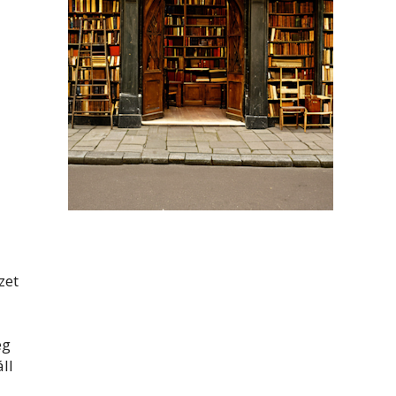
zet
eg
ll