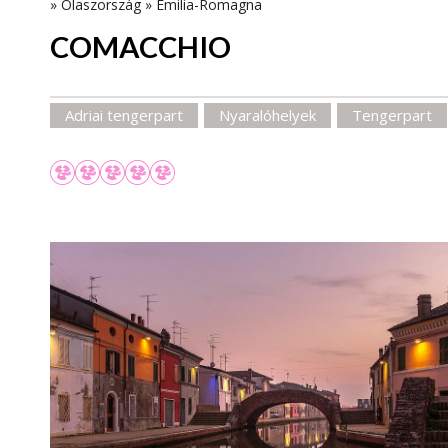
»
Olaszország
»
Emilia-Romagna
COMACCHIO
Adriai tengerpart
Nyaralóhelyek
Tengerpart