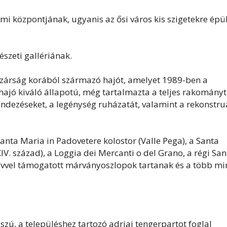
i központjának, ugyanis az ősi város kis szigetekre épül
észeti gallériának.
ászárság korából származó hajót, amelyet 1989-ben a
 hajó kiváló állapotú, még tartalmazta a teljes rakományt
endezéseket, a legénység ruházatát, valamint a rekonstru
Santa Maria in Padovetere kolostor (Valle Pega), a Santa
IV. század), a Loggia dei Mercanti o del Grano, a régi San
tívvel támogatott márványoszlopok tartanak és a több mi
szú, a településhez tartozó adriai tengerpartot foglal