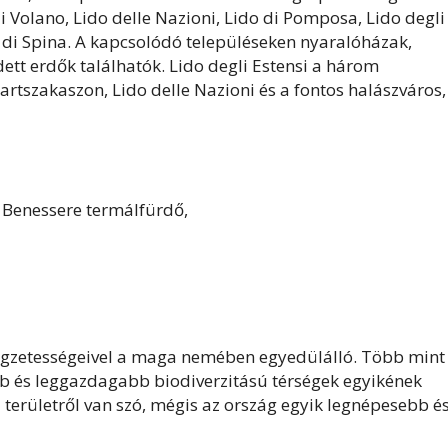
 Volano, Lido delle Nazioni, Lido di Pomposa, Lido degli
do di Spina. A kapcsolódó településeken nyaralóházak,
ett erdők találhatók. Lido degli Estensi a három
rtszakaszon, Lido delle Nazioni és a fontos halászváros,
el Benessere termálfürdő,
llegzetességeivel a maga nemében egyedülálló. Több mint
bb és leggazdagabb biodiverzitású térségek egyikének
 területről van szó, mégis az ország egyik legnépesebb é