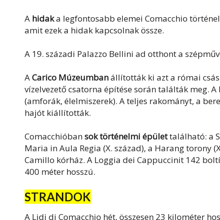
A
hidak
a legfontosabb elemei Comacchio történelm
amit ezek a hidak kapcsolnak össze.
A 19. századi Palazzo Bellini ad otthont a szépműv
A
Carico Múzeumban
állították ki azt a római cs
vízelvezető csatorna építése során találták meg. A
(amforák, élelmiszerek). A teljes rakományt, a ber
hajót kiállították.
Comacchióban
sok történelmi épület
található: a 
Maria in Aula Regia (X. század), a Harang torony (X
Camillo kórház. A Loggia dei Cappuccinit 142 bol
400 méter hosszú.
STRANDOK
A Lidi di Comacchio hét, összesen 23 kilométer hos