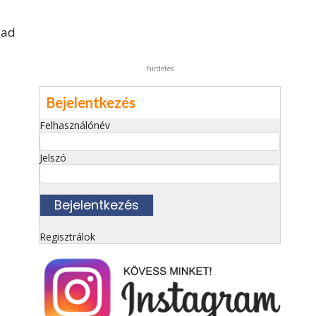
 ad
hirdetés
Bejelentkezés
Felhasználónév
Jelszó
Regisztrálok