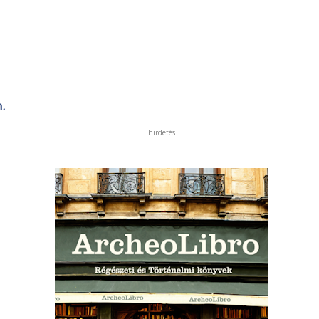
.
hirdetés