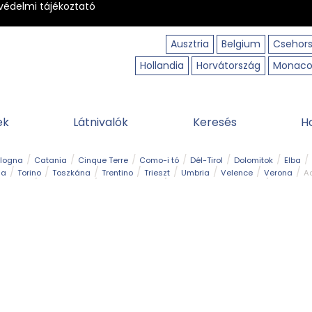
védelmi tájékoztató
Ausztria
Belgium
Csehor
Hollandia
Horvátország
Monac
ek
Látnivalók
Keresés
H
ologna
Catania
Cinque Terre
Como-i tó
Dél-Tirol
Dolomitok
Elba
ia
Torino
Toszkána
Trentino
Trieszt
Umbria
Velence
Verona
Ad
receptek
Filmhelyszín
Hegy és csúcs
I borghi più belli d’Italia
Kalandpa
Park és kert
Szabadidőpark
Szánkópálya
Szentek és ereklyék
Sziget
kség
Vízesés