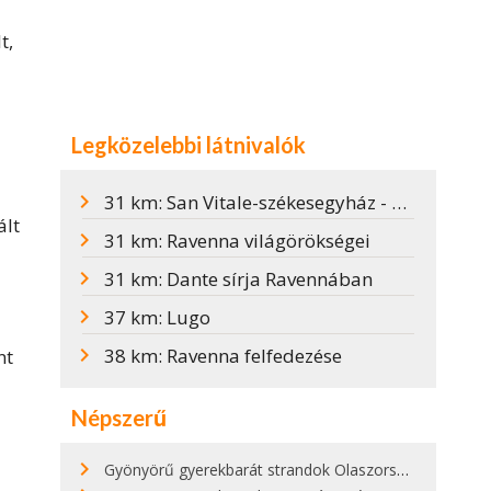
t,
Legközelebbi látnivalók
31 km: San Vitale-székesegyház - Basilica di San Vitale
ált
31 km: Ravenna világörökségei
31 km: Dante sírja Ravennában
37 km: Lugo
38 km: Ravenna felfedezése
nt
Népszerű
Gyönyörű gyerekbarát strandok Olaszországban - megmutatjuk a 15 legjobbat