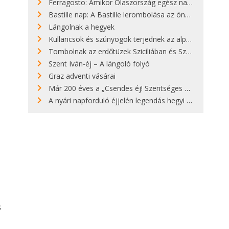
Ferragosto: Amikor Olaszország egész nap nyaral
Bastille nap: A Bastille lerombolása az önkényuralom végét jelentette
Lángolnak a hegyek
Kullancsok és szúnyogok terjednek az alpesi legelőkön
Tombolnak az erdőtüzek Szicíliában és Szardínián
Szent Iván-éj – A lángoló folyó
Graz adventi vásárai
Már 200 éves a „Csendes éj! Szentséges éj!”
A nyári napforduló éjjelén legendás hegyi tüzek világítják meg Zugspitzét
s