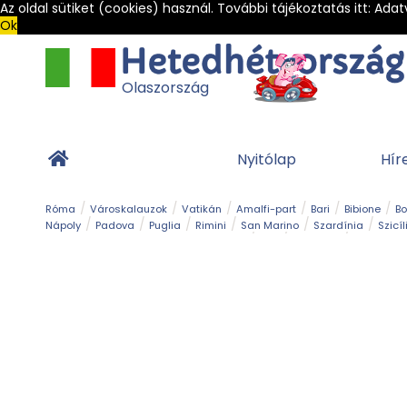
Az oldal sütiket (cookies) használ. További tájékoztatás itt:
Adat
Ok
Olaszország
Nyitólap
Hír
Róma
Városkalauzok
Vatikán
Amalfi-part
Bari
Bibione
B
Nápoly
Padova
Puglia
Rimini
San Marino
Szardínia
Szicíl
Barlang
Bob
Esemény
Ételek és 
Magyar emlékek
Múzeum
Nyaralóhelyek
Ókor
Panoráma út
Tengerpart
Toszkán tengerpart
Túra
Vár és kastély
Világörö