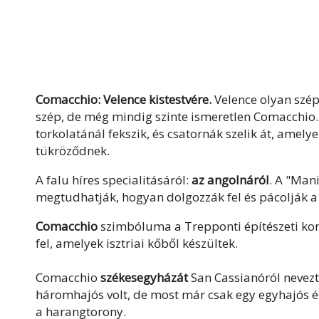
Comacchio: Velence kistestvére.
Velence olyan szép
szép, de még mindig szinte ismeretlen Comacchio.
torkolatánál fekszik, és csatornák szelik át, ame
tükröződnek.
A falu híres specialitásáról:
az angolnáról
. A "Man
megtudhatják, hogyan dolgozzák fel és pácolják a
Comacchio
szimbóluma a Trepponti építészeti kom
fel, amelyek isztriai kőből készültek.
Comacchio
székesegyházát
San Cassianóról nevezté
háromhajós volt, de most már csak egy egyhajós és 
a harangtorony.