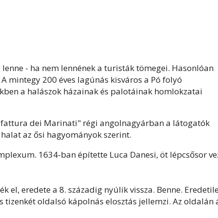
 lenne - ha nem lennének a turisták tömegei. Hasonlóan
 A mintegy 200 éves lagúnás kisváros a Pó folyó
lyekben a halászok házainak és palotáinak homlokzatai
ifattura dei Marinati" régi angolnagyárban a látogatók
 halat az ősi hagyományok szerint.
plexum. 1634-ban építette Luca Danesi, öt lépcsősor ve
k el, eredete a 8. századig nyúlik vissza. Benne. Eredetil
tizenkét oldalsó kápolnás elosztás jellemzi. Az oldalán á