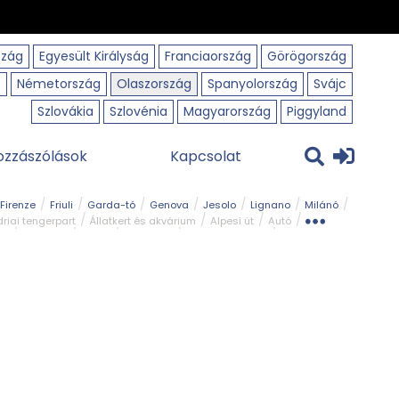
szág
Egyesült Királyság
Franciaország
Görögország
o
Németország
Olaszország
Spanyolország
Svájc
Szlovákia
Szlovénia
Magyarország
Piggyland
ozzászólások
Kapcsolat
Firenze
Friuli
Garda-tó
Genova
Jesolo
Lignano
Milánó
riai tengerpart
Állatkert és akvárium
Alpesi út
Autó
rk
Kerékpár
Kilátó
Legszebb
Ligur tengerpart
Szirt és fok
Szurdok
Tavak
Templom és kolostor