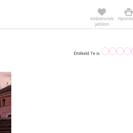
Kedvencnek
Nyomta
jelölöm
Értékeld Te is: