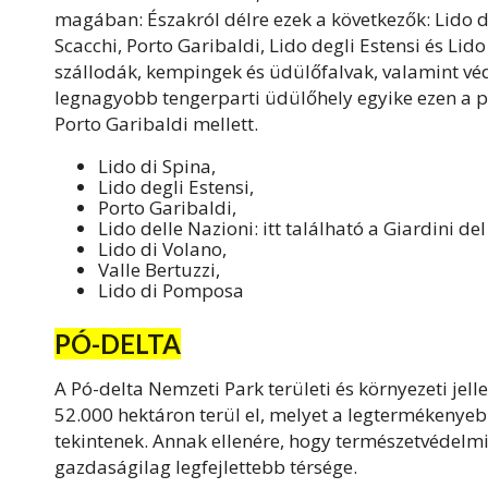
magában: Északról délre ezek a következők: Lido di
Scacchi, Porto Garibaldi, Lido degli Estensi és Li
szállodák, kempingek és üdülőfalvak, valamint véd
legnagyobb tengerparti üdülőhely egyike ezen a pa
Porto Garibaldi mellett.
Lido di Spina,
Lido degli Estensi,
Porto Garibaldi,
Lido delle Nazioni: itt található a Giardini d
Lido di Volano,
Valle Bertuzzi,
Lido di Pomposa
PÓ-DELTA
A Pó-delta Nemzeti Park területi és környezeti je
52.000 hektáron terül el, melyet a legtermékenye
tekintenek. Annak ellenére, hogy természetvédelmi
gazdaságilag legfejlettebb térsége.