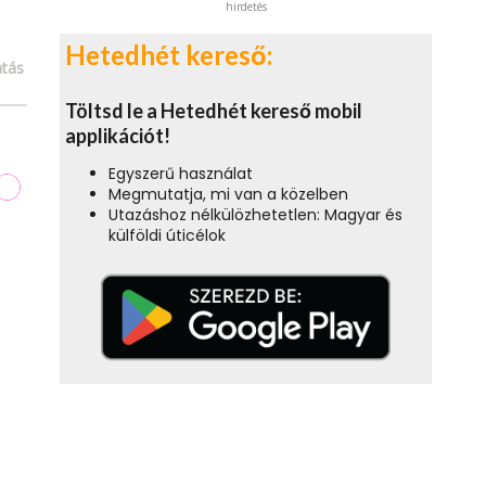
hirdetés
Hetedhét kereső:
tás
Töltsd le a Hetedhét kereső mobil
applikációt!
Egyszerű használat
Megmutatja, mi van a közelben
Utazáshoz nélkülözhetetlen: Magyar és
külföldi úticélok