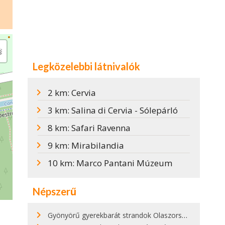
Legközelebbi látnivalók
2 km: Cervia
3 km: Salina di Cervia - Sólepárló
8 km: Safari Ravenna
9 km: Mirabilandia
10 km: Marco Pantani Múzeum
Népszerű
Gyönyörű gyerekbarát strandok Olaszországban - megmutatjuk a 15 legjobbat