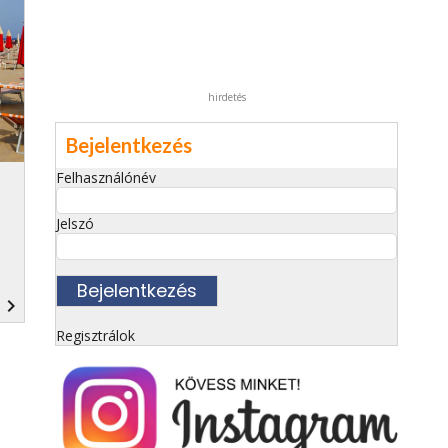
hirdetés
Bejelentkezés
Felhasználónév
Jelszó
navigate_next
Regisztrálok