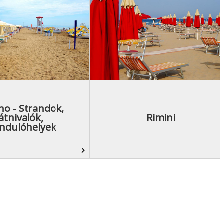
no - Strandok,
átnivalók,
Rimini
ándulóhelyek
navigate_next