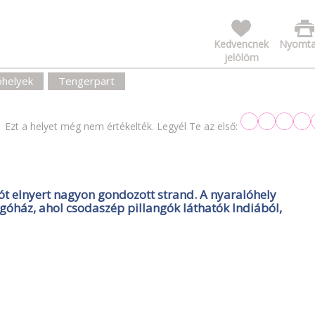
Kedvencnek
Nyomta
jelölöm
óhelyek
Tengerpart
Ezt a helyet még nem értékelték. Legyél Te az első:
ót elnyert nagyon gondozott strand. A nyaralóhely
góház, ahol csodaszép pillangók láthatók Indiából,