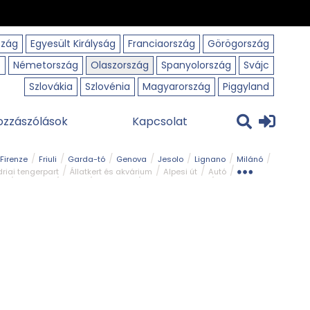
szág
Egyesült Királyság
Franciaország
Görögország
o
Németország
Olaszország
Spanyolország
Svájc
Szlovákia
Szlovénia
Magyarország
Piggyland
ozzászólások
Kapcsolat
Firenze
Friuli
Garda-tó
Genova
Jesolo
Lignano
Milánó
riai tengerpart
Állatkert és akvárium
Alpesi út
Autó
rk
Kerékpár
Kilátó
Legszebb
Ligur tengerpart
Szirt és fok
Szurdok
Tavak
Templom és kolostor