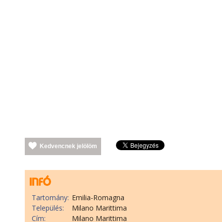
Kedvencnek jelölöm
Tartomány:
Emilia-Romagna
Település:
Milano Marittima
Cím:
Milano Marittima