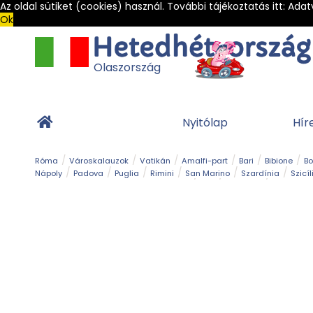
Az oldal sütiket (cookies) használ. További tájékoztatás itt:
Adat
Ok
Olaszország
Nyitólap
Hír
Róma
Városkalauzok
Vatikán
Amalfi-part
Bari
Bibione
B
Nápoly
Padova
Puglia
Rimini
San Marino
Szardínia
Szicíl
Barlang
Bob
Esemény
Ételek és 
Magyar emlékek
Múzeum
Nyaralóhelyek
Ókor
Panoráma út
Tengerpart
Toszkán tengerpart
Túra
Vár és kastély
Világörö