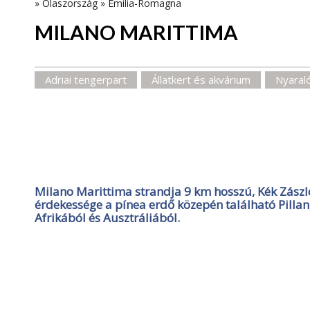
»
Olaszország
»
Emilia-Romagna
MILANO MARITTIMA
Adriai tengerpart
Állatkert és akvárium
Nyaral
Milano Marittima strandja 9 km hosszú, Kék Zászl
érdekessége a pínea erdő közepén található Pillan
Afrikából és Ausztráliából.