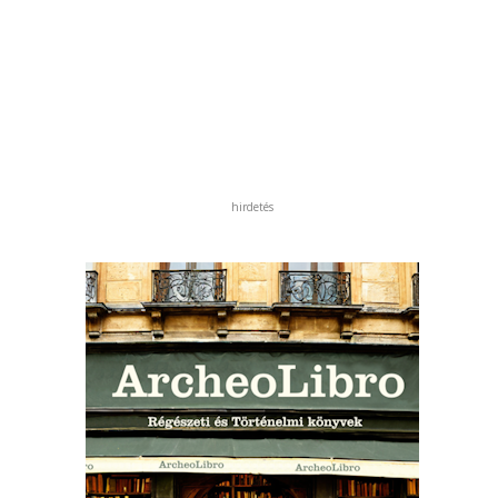
hirdetés