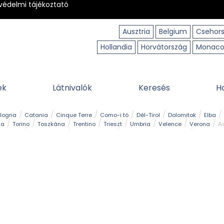
védelmi tájékoztató
Ausztria
Belgium
Csehor
Hollandia
Horvátország
Monac
ek
Látnivalók
Keresés
H
ologna
Catania
Cinque Terre
Como-i tó
Dél-Tirol
Dolomitok
Elba
ia
Torino
Toszkána
Trentino
Trieszt
Umbria
Velence
Verona
Ad
receptek
Filmhelyszín
Hegy és csúcs
I borghi più belli d’Italia
Kalandpa
Park és kert
Szabadidőpark
Szánkópálya
Szentek és ereklyék
Sziget
kség
Vízesés