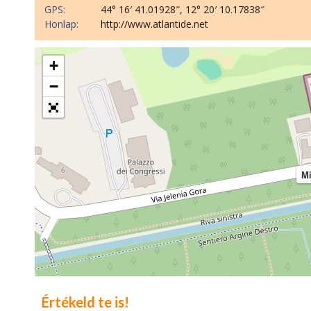
GPS:
44° 16′ 41.01928″, 12° 20′ 10.17838″
Honlap:
http://www.atlantide.net
+
−
Mi
Értékeld te is!