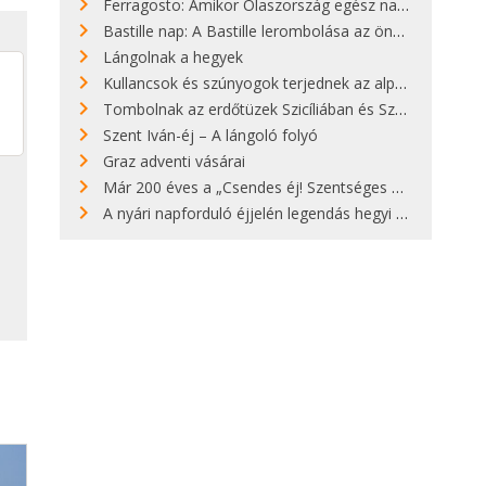
Ferragosto: Amikor Olaszország egész nap nyaral
Bastille nap: A Bastille lerombolása az önkényuralom végét jelentette
Lángolnak a hegyek
Kullancsok és szúnyogok terjednek az alpesi legelőkön
Tombolnak az erdőtüzek Szicíliában és Szardínián
Szent Iván-éj – A lángoló folyó
Graz adventi vásárai
Már 200 éves a „Csendes éj! Szentséges éj!”
A nyári napforduló éjjelén legendás hegyi tüzek világítják meg Zugspitzét