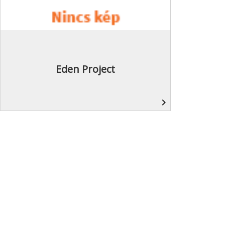
Eden Project
navigate_next