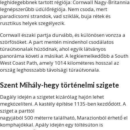
leghidegebbnek tartott régiója: Cornwall Nagy-Britannia
legnépszerűbb üdülőrégiója. Nem csoda, mert
paradicsomi strandok, vad sziklák, buja rétek és
rusztikus helyek szegélyezik.
Cornwall északi partja durvább, és különösen vonzza a
szörfösöket. A part mentén mindenhol csodálatos
túraútvonalak húzódnak, ahol egyik látványos
panoráma követi a másikat. A legkiemelkedőbb a South
West Coast Path, amely 1014 kilométeres hosszal az
ország leghosszabb távolsági túraútvonala.
Szent Mihály-hegy történelmi szigete
Dagály idején a szigetet kizárólag hajón lehet
megközelíteni. A kastély építése 1135-ben kezdődött. A
sziget a parttól
nagyjából 500 méterre található, Marazionból érhető el
komphajókkal. Apály idején egy töltésúton is