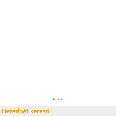
hirdetés
Hetedhét kereső: