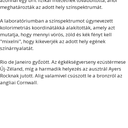
azonnal egy brit fizikai intézetnek továbbította, ahol
meghatározták az adott hely színspektrumát.
A laboratóriumban a színspektrumot úgynevezett
kolorimetriás koordinátákká alakították, amely azt
mutatja, hogy mennyi vörös, zöld és kék fényt kell
"mixelni", hogy kikeverjék az adott hely egének
színárnyalatát.
Rio de Janeiro győzött. Az égkékségverseny ezüstérmese
Új-Zéland, míg a harmadik helyezés az ausztrál Ayers
Rocknak jutott. Alig valamivel csúszott le a bronzról az
angliai Cornwall.