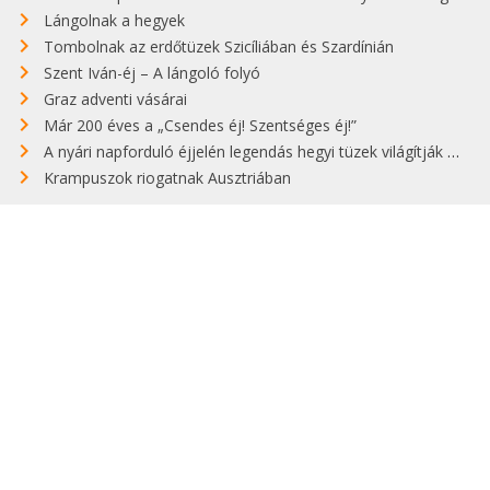
Lángolnak a hegyek
Tombolnak az erdőtüzek Szicíliában és Szardínián
Szent Iván-éj – A lángoló folyó
Graz adventi vásárai
Már 200 éves a „Csendes éj! Szentséges éj!”
A nyári napforduló éjjelén legendás hegyi tüzek világítják meg Zugspitzét
Krampuszok riogatnak Ausztriában