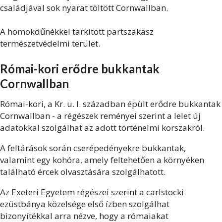
családjával sok nyarat töltött Cornwallban.
A homokdűnékkel tarkított partszakasz
természetvédelmi terület.
Római-kori erődre bukkantak
Cornwallban
Római-kori, a Kr. u. I. században épült erődre bukkantak
Cornwallban - a régészek reményei szerint a lelet új
adatokkal szolgálhat az adott történelmi korszakról.
A feltárások során cserépedényekre bukkantak,
valamint egy kohóra, amely feltehetően a környéken
található ércek olvasztására szolgálhatott.
Az Exeteri Egyetem régészei szerint a carlstocki
ezüstbánya közelsége első ízben szolgálhat
bizonyítékkal arra nézve, hogy a rómaiakat