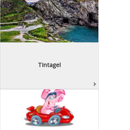
Tintagel
navigate_next