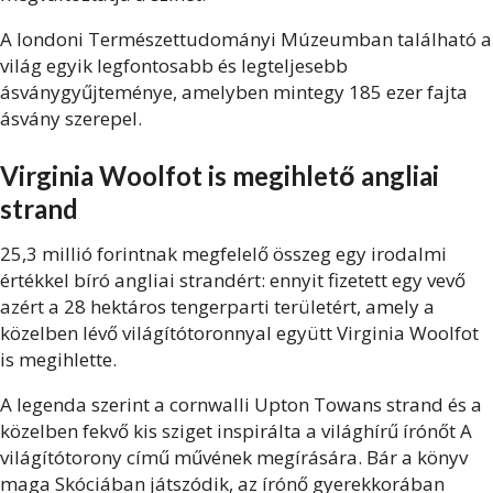
A londoni Természettudományi Múzeumban található a
világ egyik legfontosabb és legteljesebb
ásványgyűjteménye, amelyben mintegy 185 ezer fajta
ásvány szerepel.
Virginia Woolfot is megihlető angliai
strand
25,3 millió forintnak megfelelő összeg egy irodalmi
értékkel bíró angliai strandért: ennyit fizetett egy vevő
azért a 28 hektáros tengerparti területért, amely a
közelben lévő világítótoronnyal együtt Virginia Woolfot
is megihlette.
A legenda szerint a cornwalli Upton Towans strand és a
közelben fekvő kis sziget inspirálta a világhírű írónőt A
világítótorony című művének megírására. Bár a könyv
maga Skóciában játszódik, az írónő gyerekkorában