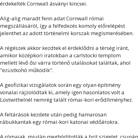
érdekelték Cornwall ásványi kincsei.
Alig-alig maradt fenn adat Cornwall római
megszállásáról, így a felfedezés komoly előrelépést
jelenthet az adott történelmi korszak megismerésében.
A régészek akkor kezdtek el érdeklődni a térség iránt,
amikor középkori iratokban a carlstocki templom
mellett lévő ősi várra történő utalásokat találtak, ahol
"ezüstkohó működik".
A geofizikai vizsgálatok során egy olyan építmény
vonalai rajzolódtak ki, amely igen hasonlatos volt a
Lostwithelnél nemrég talált római-kori erődítményhez.
A feltárások kezdete után pedig hamarosan
rábukkantak egy római-kori katonai védőárokra.
A rómaiak, miután meghódították a brit szigetet, csupán