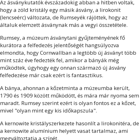
Az ásványkutatók évszázadokig abban a hitben voltak,
hogy a zöld kristály egy másik ásvány, a lirokonit
(lencseérc) változata, de Rumseyék rájöttek, hogy az
általuk elemzett ásványnak más a vegyi összetétele.
Rumsey, a múzeum ásványtani gyűjteményének fő
kurátora a felfedezés jelentőségét hangsúlyozva
elmondta, hogy Cornwallban a legtöbb új ásványt több
mint száz éve fedezték fel, amikor a bányák még
működtek, úgyhogy egy onnan származó új ásvány
felfedezése már csak ezért is fantasztikus.
A bánya, ahonnan a kőzetminta a múzeumba került,
1790 és 1909 között működött, és mára már nyoma sem
maradt. Rumsey szerint ezért is olyan fontos ez a kőzet,
mivel "olyan mint egy kis időkapszula".
A kernowite kristályszerkezete hasonlít a lirokonitéra, de
a kernowite alumínium helyett vasat tartalmaz, ami
megváltoztatja a színét.