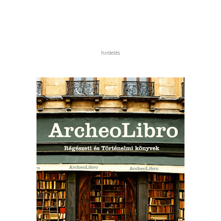
hirdetés