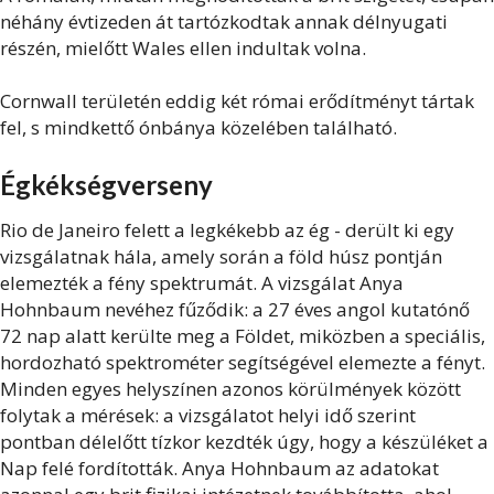
néhány évtizeden át tartózkodtak annak délnyugati
részén, mielőtt Wales ellen indultak volna.
Cornwall területén eddig két római erődítményt tártak
fel, s
mindkettő ónbánya közelében található.
Égkékségverseny
Rio de Janeiro felett a legkékebb az ég - derült ki egy
vizsgálatnak hála, amely során a föld húsz pontján
elemezték a fény spektrumát.
A vizsgálat Anya
Hohnbaum nevéhez fűződik: a 27 éves angol kutatónő
72 nap alatt kerülte meg a Földet, miközben a speciális,
hordozható spektrométer segítségével elemezte a fényt.
Minden egyes helyszínen azonos körülmények között
folytak a mérések: a vizsgálatot helyi idő szerint
pontban délelőtt tízkor kezdték úgy, hogy a készüléket a
Nap felé fordították. Anya Hohnbaum az adatokat