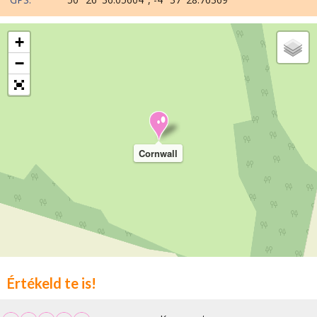
+
−
Cornwall
Értékeld te is!