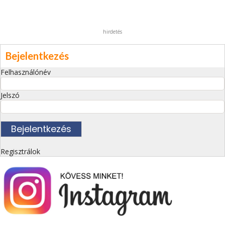
hirdetés
Bejelentkezés
Felhasználónév
Jelszó
Regisztrálok