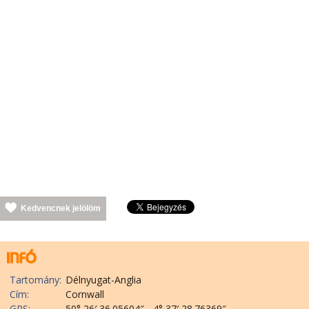
Kedvencnek jelölöm
Tartomány:
Délnyugat-Anglia
Cím:
Cornwall
GPS:
50° 26′ 36.05604″, -4° 37′ 28.76369″