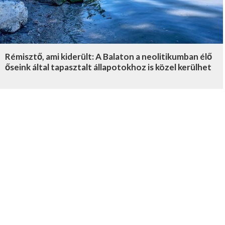
Rémisztő, ami kiderült: A Balaton a neolitikumban élő
őseink által tapasztalt állapotokhoz is közel kerülhet