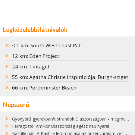
Legközelebbi látnivalók
< 1 km: South West Coast Pat
12 km: Eden Project
24 km: Tintagel
55 km: Agatha Christie inspirációja: Burgh-sziget
66 km: Porthminster Beach
Népszerű
Gyönyörű gyerekbarát strandok Olaszországban - megmutatjuk a 15 legjobbat
Ferragosto: Amikor Olaszország egész nap nyaral
Bastille nap: A Bastille lerombolása az önkényuralom végét jelentette