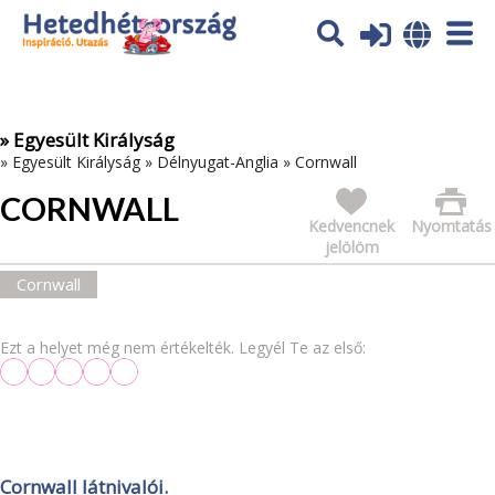
Az oldal sütiket (cookies) használ. További tájékoztatás itt:
Adatvédelmi tájékoztató
Ok
» Egyesült Királyság
»
Egyesült Királyság
»
Délnyugat-Anglia
»
Cornwall
CORNWALL
Kedvencnek
Nyomtatás
jelölöm
Cornwall
Ezt a helyet még nem értékelték. Legyél Te az első:
Cornwall látnivalói.