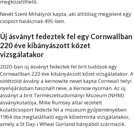
megközelíthető.
Nevét Szent Mihályról kapta, aki állítólag megjelent egy
csoport halásznak 495-ben.
Új ásványt fedeztek fel egy Cornwallban
220 éve kibányászott kőzet
vizsgálatakor
2020-ban új
ásványt fedeztek fel brit tudósok egy
Cornwallban 220 éve kibányászott kőzet vizsgálatakor. A
sötétzöld ásvány a kernowite nevet kapta Cornwall
helyi
nyelvjárásban használt neve, a Kernow nyomán.
Az új
ásványt a brit Természettudományi Múzeum (NHM)
ásványkutatója, Mike Rumsey által vezetett
kutatócsoport fedezte fel a múzeum gyűjteményében
1964 óta megtalálható egyik kőzetminta vizsgálatakor,
amely a St Day-i Wheal Gorland bányából származik.