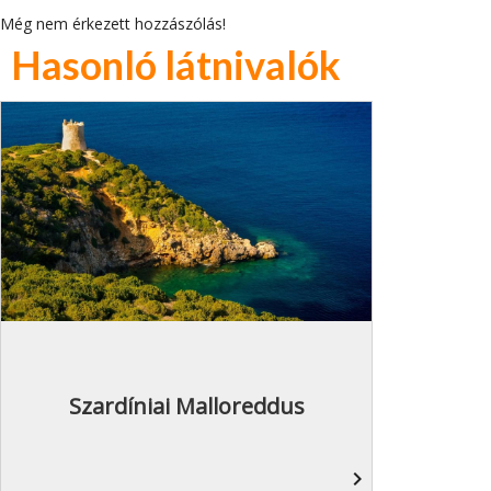
Még nem érkezett hozzászólás!
Hasonló látnivalók
Szardíniai Malloreddus
navigate_next