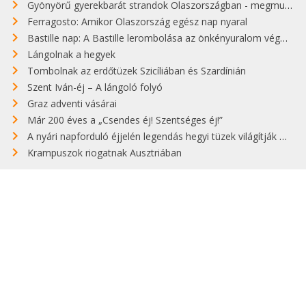
Gyönyörű gyerekbarát strandok Olaszországban - megmutatjuk a 15 legjobbat
Ferragosto: Amikor Olaszország egész nap nyaral
Bastille nap: A Bastille lerombolása az önkényuralom végét jelentette
Lángolnak a hegyek
Tombolnak az erdőtüzek Szicíliában és Szardínián
Szent Iván-éj – A lángoló folyó
Graz adventi vásárai
Már 200 éves a „Csendes éj! Szentséges éj!”
A nyári napforduló éjjelén legendás hegyi tüzek világítják meg Zugspitzét
Krampuszok riogatnak Ausztriában