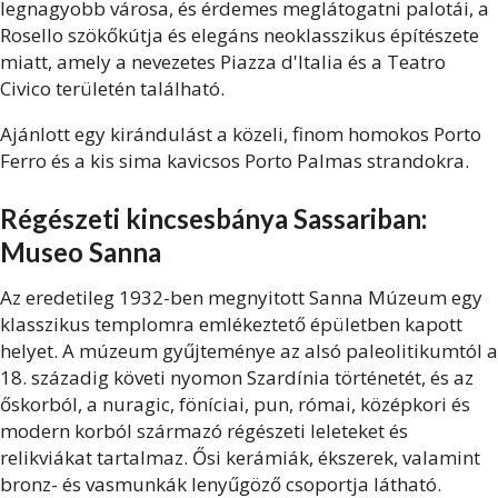
legnagyobb városa, és érdemes meglátogatni palotái, a
Rosello szökőkútja és elegáns neoklasszikus építészete
miatt, amely a nevezetes Piazza d'Italia és a Teatro
Civico területén található.
Ajánlott egy kirándulást a közeli, finom homokos Porto
Ferro és a kis sima kavicsos Porto Palmas strandokra.
Régészeti kincsesbánya Sassariban:
Museo Sanna
Az eredetileg 1932-ben megnyitott Sanna Múzeum egy
klasszikus templomra emlékeztető épületben kapott
helyet. A múzeum gyűjteménye az alsó paleolitikumtól a
18. századig követi nyomon Szardínia történetét, és az
őskorból, a nuragic, föníciai, pun, római, középkori és
modern korból származó régészeti leleteket és
relikviákat tartalmaz. Ősi kerámiák, ékszerek, valamint
bronz- és vasmunkák lenyűgöző csoportja látható.