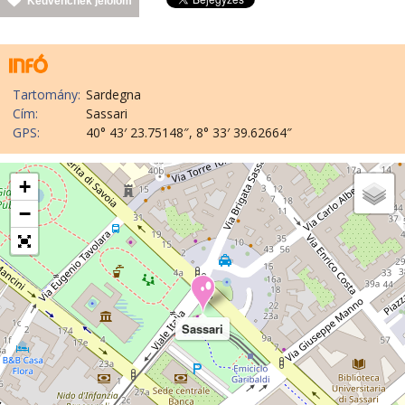
Kedvencnek jelölöm
Tartomány:
Sardegna
Cím:
Sassari
GPS:
40° 43′ 23.75148″, 8° 33′ 39.62664″
+
−
Sassari