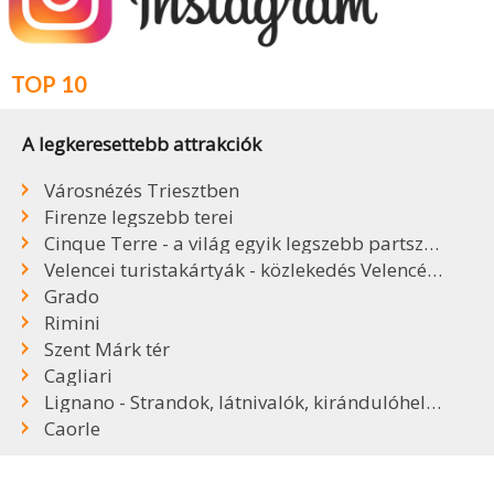
TOP 10
A legkeresettebb attrakciók
Városnézés Triesztben
Firenze legszebb terei
Cinque Terre - a világ egyik legszebb partszakasza
Velencei turistakártyák - közlekedés Velencében
Grado
Rimini
Szent Márk tér
Cagliari
Lignano - Strandok, látnivalók, kirándulóhelyek
Caorle