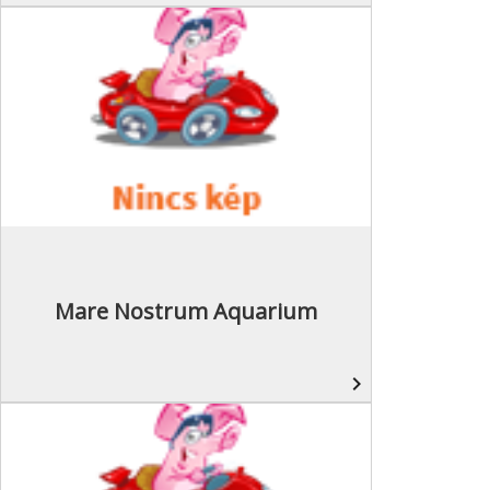
Mare Nostrum Aquarium
navigate_next