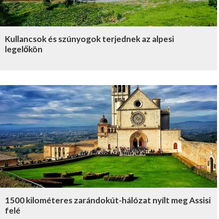
Kullancsok és szúnyogok terjednek az alpesi
legelőkön
1500 kilométeres zarándokút-hálózat nyílt meg Assisi
felé