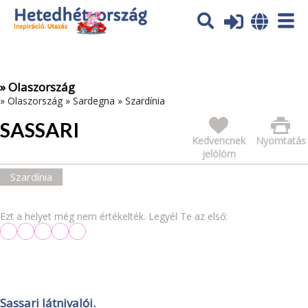
Az oldal sütiket (cookies) használ. További tájékoztatás itt:
Adatvédelmi tájékoztató
Ok
» Olaszország
»
Olaszország
»
Sardegna
»
Szardínia
SASSARI
Kedvencnek
Nyomtatás
jelölöm
Szardínia
Ezt a helyet még nem értékelték. Legyél Te az első:
Sassari látnivalói.