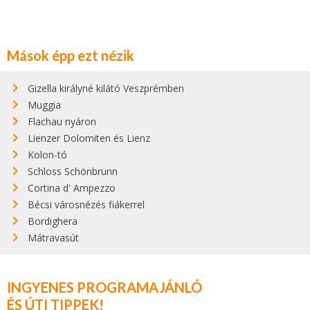
Mások épp ezt nézik
Gizella királyné kilátó Veszprémben
Muggia
Flachau nyáron
Lienzer Dolomiten és Lienz
Kolon-tó
Schloss Schönbrunn
Cortina d' Ampezzo
Bécsi városnézés fiákerrel
Bordighera
Mátravasút
INGYENES PROGRAMAJÁNLÓ
ÉS ÚTI TIPPEK!