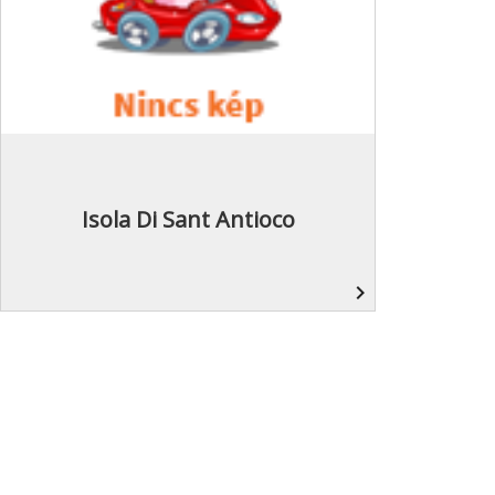
Isola Di Sant Antioco
navigate_next