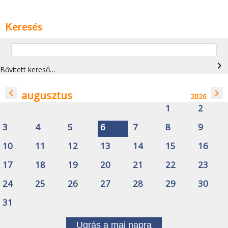
Keresés
navigate_next
Bővített kereső…
navigate_before
navigate_next
augusztus
2026
1
2
3
4
5
6
7
8
9
10
11
12
13
14
15
16
17
18
19
20
21
22
23
24
25
26
27
28
29
30
31
Ugrás a mai napra