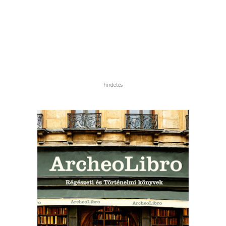
hirdetés