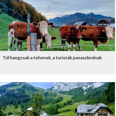
Túl hangosak a tehenek, a turisták panaszkodnak