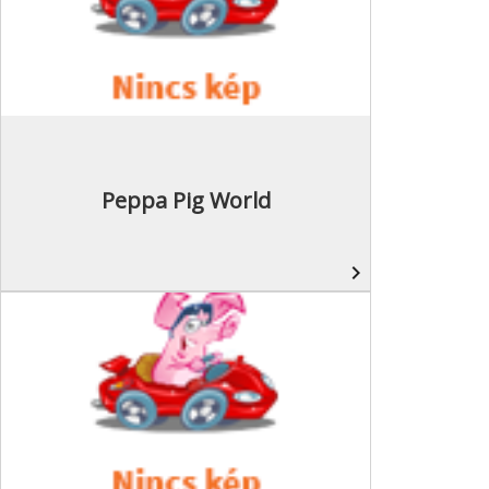
Peppa Pig World
navigate_next