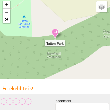
+
−
Tatton Park
Értékeld te is!
Komment