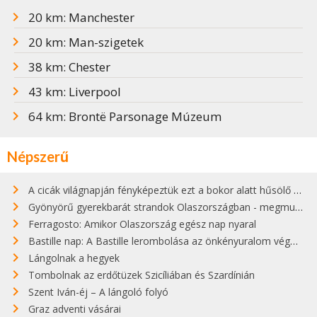
20 km: Manchester
20 km: Man-szigetek
38 km: Chester
43 km: Liverpool
64 km: Brontë Parsonage Múzeum
Népszerű
A cicák világnapján fényképeztük ezt a bokor alatt hűsölő cicát Kisorosziban
Gyönyörű gyerekbarát strandok Olaszországban - megmutatjuk a 15 legjobbat
Ferragosto: Amikor Olaszország egész nap nyaral
Bastille nap: A Bastille lerombolása az önkényuralom végét jelentette
Lángolnak a hegyek
Tombolnak az erdőtüzek Szicíliában és Szardínián
Szent Iván-éj – A lángoló folyó
Graz adventi vásárai