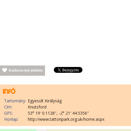
Kedvencnek jelölöm
Tartomány:
Egyesült Királyság
Cím:
Knutsford
GPS:
53° 19′ 0.1128″, -2° 21′ 44.5356″
Honlap:
http://www.tattonpark.org.uk/home.aspx