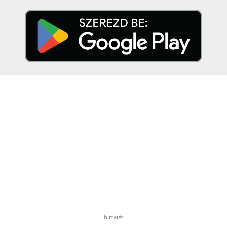
hirdetés