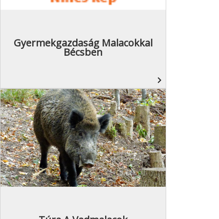
Gyermekgazdaság Malacokkal
Bécsben
navigate_next