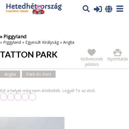
Az oldal sütiket (cookies) használ. További tájékoztatás itt:
Adatvédelmi tájékoztató
Ok
» Piggyland
»
Piggyland
»
Egyesült Királyság
»
Anglia
TATTON PARK
Kedvencnek
Nyomtatás
jelölöm
Anglia
Park és Kert
Ezt a helyet még nem értékelték. Legyél Te az első: