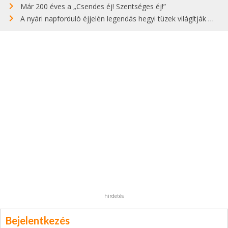
Már 200 éves a „Csendes éj! Szentséges éj!”
A nyári napforduló éjjelén legendás hegyi tüzek világítják meg Zugspitzét
hirdetés
Bejelentkezés