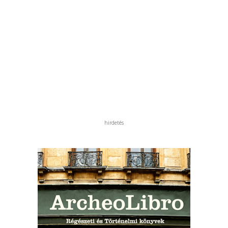
hirdetés