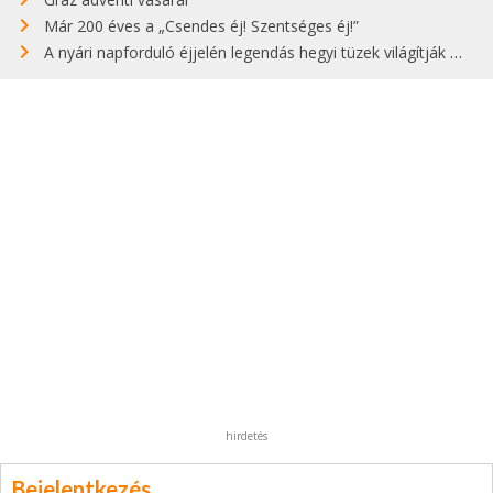
Már 200 éves a „Csendes éj! Szentséges éj!”
A nyári napforduló éjjelén legendás hegyi tüzek világítják meg Zugspitzét
hirdetés
Bejelentkezés