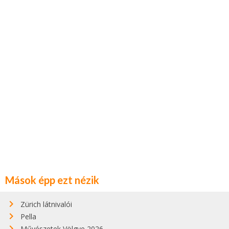
Mások épp ezt nézik
Zürich látnivalói
Pella
Művészetek Völgye 2026