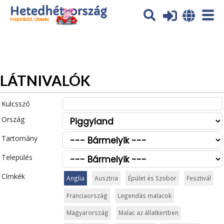
Az oldal sütiket (cookies) használ. További tájékoztatás itt:
Adatvédelmi tájékoztató
Ok
LÁTNIVALÓK
Kulcsszó
Ország
Tartomány
Település
Címkék
Anglia
Ausztria
Épület és Szobor
Fesztivál
Franciaország
Legendás malacok
Magyarország
Malac az állatkertben