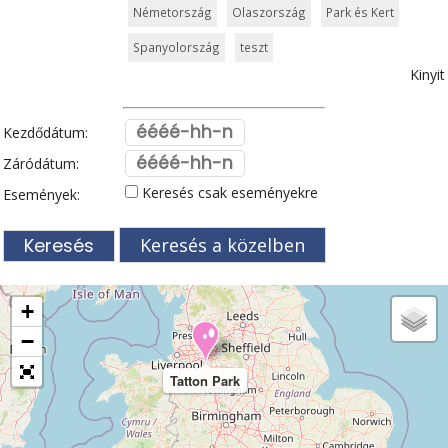
Németország
Olaszország
Park és Kert
Spanyolország
teszt
Kinyit
Kezdődátum:
Záródátum:
Keresés csak eseményekre
Események:
Keresés a közelben
+
−
Tatton Park