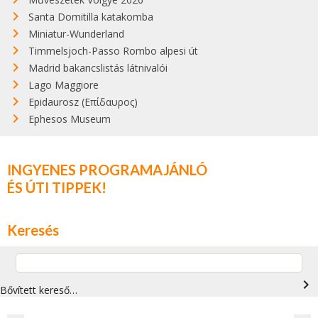
Santa Domitilla katakomba
Miniatur-Wunderland
Timmelsjoch-Passo Rombo alpesi út
Madrid bakancslistás látnivalói
Lago Maggiore
Epidaurosz (Επίδαυρος)
Ephesos Museum
INGYENES PROGRAMAJÁNLÓ
ÉS ÚTI TIPPEK!
Keresés
navigate_next
Bővített kereső…