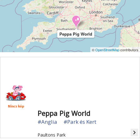
Peppa Pig World
©
OpenStreetMap
contributors
Peppa Pig World
#Anglia
#Park és Kert
navigate_next
Paultons Park