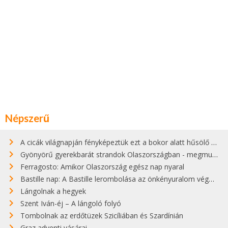
Népszerű
A cicák világnapján fényképeztük ezt a bokor alatt hűsölő cicát Kisorosziban
Gyönyörű gyerekbarát strandok Olaszországban - megmutatjuk a 15 legjobbat
Ferragosto: Amikor Olaszország egész nap nyaral
Bastille nap: A Bastille lerombolása az önkényuralom végét jelentette
Lángolnak a hegyek
Szent Iván-éj – A lángoló folyó
Tombolnak az erdőtüzek Szicíliában és Szardínián
Graz adventi vásárai