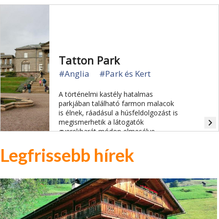
Tatton Park
#Anglia
#Park és Kert
A történelmi kastély hatalmas
parkjában található farmon malacok
is élnek, ráadásul a húsfeldolgozást is
navigate_next
megismerhetik a látogatók
gyerekbarát módon elmesélve.
Legfrissebb hírek