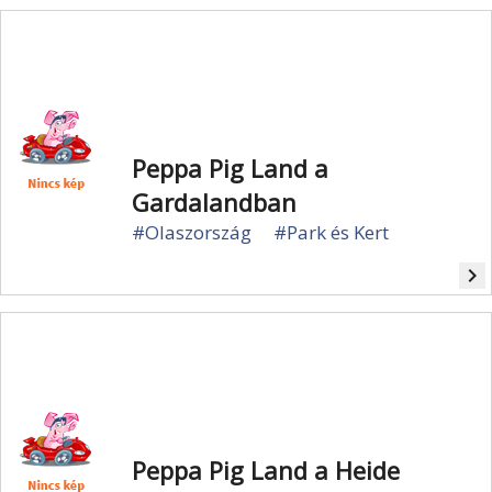
Peppa Pig Land a
Gardalandban
#Olaszország
#Park és Kert
navigate_next
Peppa Pig Land a Heide