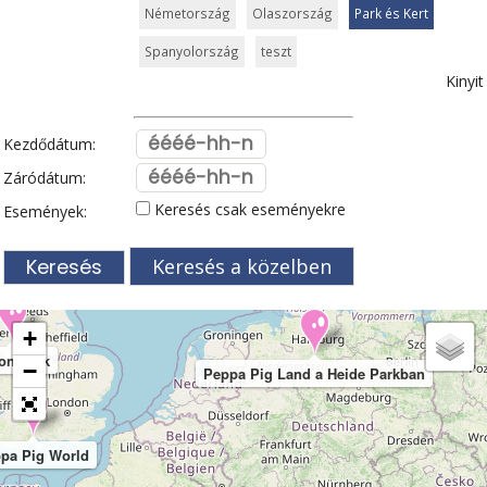
Németország
Olaszország
Park és Kert
Spanyolország
teszt
Kinyit
Kezdődátum:
Záródátum:
Keresés csak eseményekre
Események:
Keresés a közelben
+
ton Park
−
Peppa Pig Land a Heide Parkban
pa Pig World