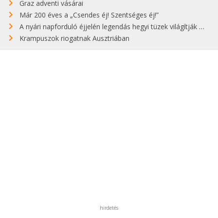
Graz adventi vásárai
Már 200 éves a „Csendes éj! Szentséges éj!”
A nyári napforduló éjjelén legendás hegyi tüzek világítják meg Zugspitzét
Krampuszok riogatnak Ausztriában
hirdetés