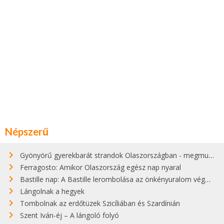
Népszerű
Gyönyörű gyerekbarát strandok Olaszországban - megmutatjuk a 15 legjobbat
Ferragosto: Amikor Olaszország egész nap nyaral
Bastille nap: A Bastille lerombolása az önkényuralom végét jelentette
Lángolnak a hegyek
Tombolnak az erdőtüzek Szicíliában és Szardínián
Szent Iván-éj – A lángoló folyó