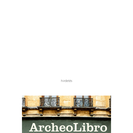
hirdetés