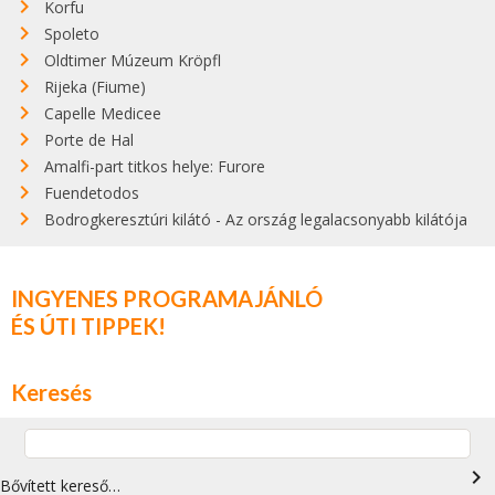
Korfu
Spoleto
Oldtimer Múzeum Kröpfl
Rijeka (Fiume)
Capelle Medicee
Porte de Hal
Amalfi-part titkos helye: Furore
Fuendetodos
Bodrogkeresztúri kilátó - Az ország legalacsonyabb kilátója
INGYENES PROGRAMAJÁNLÓ
ÉS ÚTI TIPPEK!
Keresés
navigate_next
Bővített kereső…