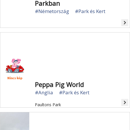
Parkban
#Németország
#Park és Kert
navigate_next
Peppa Pig World
#Anglia
#Park és Kert
navigate_next
Paultons Park