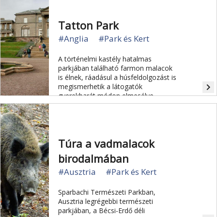
Tatton Park
#Anglia
#Park és Kert
A történelmi kastély hatalmas
parkjában található farmon malacok
is élnek, ráadásul a húsfeldolgozást is
navigate_next
megismerhetik a látogatók
gyerekbarát módon elmesélve.
Túra a vadmalacok
birodalmában
#Ausztria
#Park és Kert
Sparbachi Természeti Parkban,
Ausztria legrégebbi természeti
parkjában, a Bécsi-Erdő déli