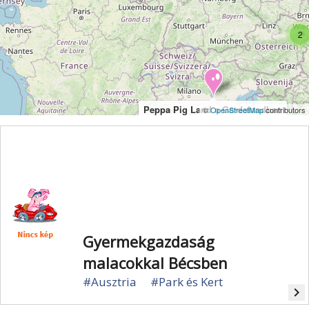
2
Peppa Pig Land a Gardalandban
©
OpenStreetMap
contributors
Gyermekgazdaság
malacokkal Bécsben
#Ausztria
#Park és Kert
navigate_next