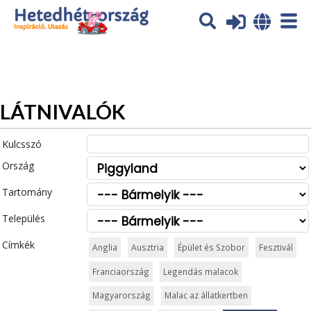
Az oldal sütiket (cookies) használ. További tájékoztatás itt:
Adatvédelmi tájékoztató
Ok
LÁTNIVALÓK
Kulcsszó
Ország
Tartomány
Település
Címkék
Anglia
Ausztria
Épület és Szobor
Fesztivál
Franciaország
Legendás malacok
Magyarország
Malac az állatkertben