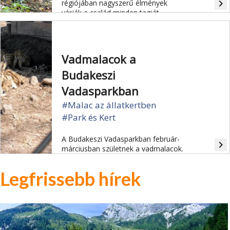
navigate_next
régiójában nagyszerű élmények
várják a család minden tagját.
Vadmalacok a
Budakeszi
Vadasparkban
#Malac az állatkertben
#Park és Kert
A Budakeszi Vadasparkban február-
navigate_next
márciusban születnek a vadmalacok.
Legfrissebb hírek