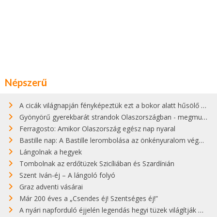
Népszerű
A cicák világnapján fényképeztük ezt a bokor alatt hűsölő cicát Kisorosziban
Gyönyörű gyerekbarát strandok Olaszországban - megmutatjuk a 15 legjobbat
Ferragosto: Amikor Olaszország egész nap nyaral
Bastille nap: A Bastille lerombolása az önkényuralom végét jelentette
Lángolnak a hegyek
Tombolnak az erdőtüzek Szicíliában és Szardínián
Szent Iván-éj – A lángoló folyó
Graz adventi vásárai
Már 200 éves a „Csendes éj! Szentséges éj!”
A nyári napforduló éjjelén legendás hegyi tüzek világítják meg Zugspitzét