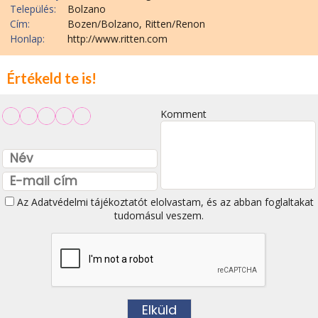
Település:
Bolzano
Cím:
Bozen/Bolzano, Ritten/Renon
Honlap:
http://www.ritten.com
Értékeld te is!
Komment
Az
Adatvédelmi tájékoztatót
elolvastam, és az abban foglaltakat
tudomásul veszem.