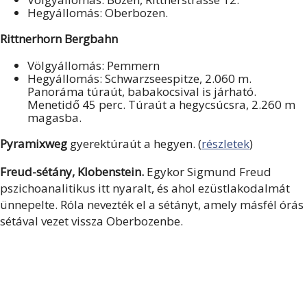
Hegyállomás: Oberbozen.
Rittnerhorn Bergbahn
Völgyállomás: Pemmern
Hegyállomás: Schwarzseespitze, 2.060 m.
Panoráma túraút, babakocsival is járható.
Menetidő 45 perc. Túraút a hegycsúcsra, 2.260 m
magasba.
Pyramixweg
gyerektúraút a hegyen. (
részletek
)
Freud-sétány, Klobenstein.
Egykor Sigmund Freud
pszichoanalitikus itt nyaralt, és ahol ezüstlakodalmát
ünnepelte. Róla nevezték el a sétányt, amely másfél órás
sétával vezet vissza Oberbozenbe.