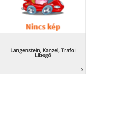
Langenstein, Kanzel, Trafoi
Libegő
navigate_next