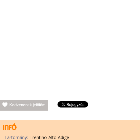
Kedvencnek jelölöm
Tartomány:
Trentino-Alto Adige