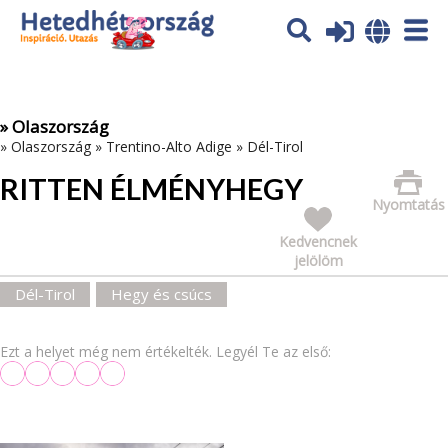
Az oldal sütiket (cookies) használ. További tájékoztatás itt:
Adatvédelmi tájékoztató
Ok
» Olaszország
»
Olaszország
»
Trentino-Alto Adige
»
Dél-Tirol
RITTEN ÉLMÉNYHEGY
Nyomtatás
Kedvencnek
jelölöm
Dél-Tirol
Hegy és csúcs
Ezt a helyet még nem értékelték. Legyél Te az első: