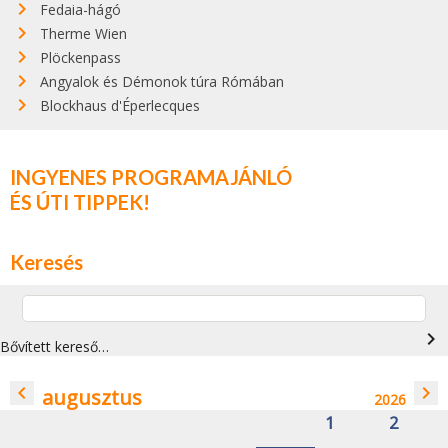
Fedaia-hágó
Therme Wien
Plöckenpass
Angyalok és Démonok túra Rómában
Blockhaus d'Éperlecques
INGYENES PROGRAMAJÁNLÓ
ÉS ÚTI TIPPEK!
Keresés
navigate_next
Bővített kereső…
navigate_before
navigate_next
augusztus
2026
1
2