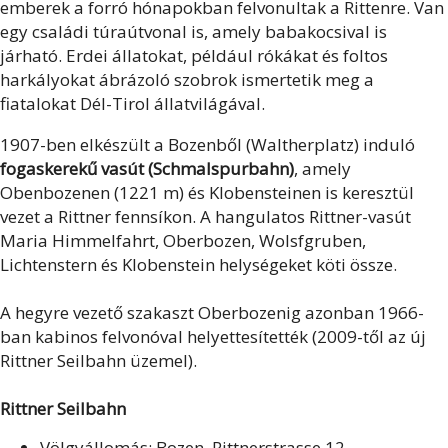
emberek a forró hónapokban felvonultak a Rittenre. Van
egy családi túraútvonal is, amely babakocsival is
járható. Erdei állatokat, például rókákat és foltos
harkályokat ábrázoló szobrok ismertetik meg a
fiatalokat Dél-Tirol állatvilágával.
1907-ben elkészült a Bozenből (Waltherplatz) induló
fogaskerekű vasút (Schmalspurbahn)
, amely
Obenbozenen (1221 m) és Klobensteinen is keresztül
vezet a Rittner fennsíkon. A hangulatos Rittner-vasút
Maria Himmelfahrt, Oberbozen, Wolsfgruben,
Lichtenstern és Klobenstein helységeket köti össze.
A hegyre vezető szakaszt Oberbozenig azonban 1966-
ban kabinos felvonóval helyettesítették (2009-től az új
Rittner Seilbahn üzemel).
Rittner Seilbahn
Völgyállomás: Bozen, Rittnerstrasse 12.