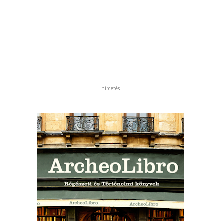
hirdetés