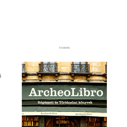
hirdetés
ő