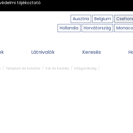
védelmi tájékoztató
Ausztria
Belgium
Csehor
Hollandia
Horvátország
Monac
ek
Látnivalók
Keresés
H
s
Templom és kolostor
Vár és kastély
Világörökség