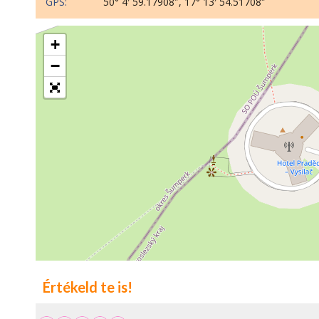
GPS:
50° 4′ 59.17908″, 17° 13′ 54.51708″
+
−
Értékeld te is!