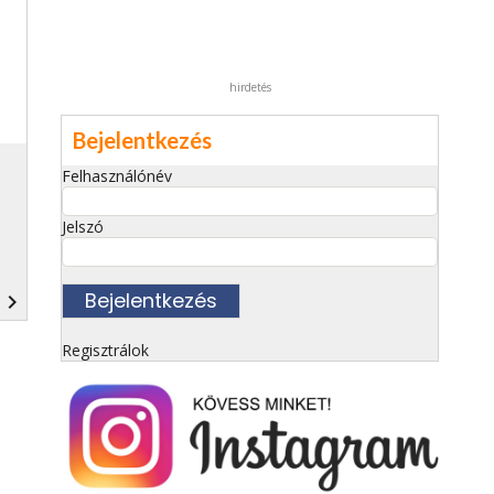
hirdetés
Bejelentkezés
Felhasználónév
Jelszó
navigate_next
Regisztrálok