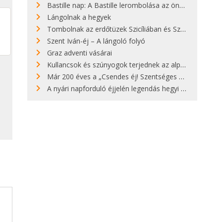
Bastille nap: A Bastille lerombolása az önkényuralom végét jelentette
Lángolnak a hegyek
Tombolnak az erdőtüzek Szicíliában és Szardínián
Szent Iván-éj – A lángoló folyó
Graz adventi vásárai
Kullancsok és szúnyogok terjednek az alpesi legelőkön
Már 200 éves a „Csendes éj! Szentséges éj!”
A nyári napforduló éjjelén legendás hegyi tüzek világítják meg Zugspitzét