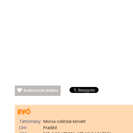
Kedvencnek jelölöm
Tartomány:
Morva-sziléziai kerület
Cím:
Praděd