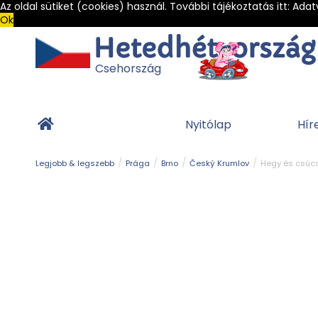
Az oldal sütiket (cookies) használ. További tájékoztatás itt:
Adat
Ok
Csehország
Nyitólap
Hír
Legjobb & legszebb
Prága
Brno
Český Krumlov
Hegy és csúc