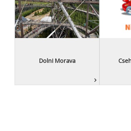
Dolni Morava
Cseh
navigate_next