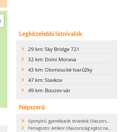
Legközelebbi látnivalók
29 km: Sky Bridge 721
32 km: Dolni Morava
43 km: Olomoucké tvarůžky
47 km: Slavkov
49 km: Bouzov vár
Népszerű
Gyönyörű gyerekbarát strandok Olaszországban - megmutatjuk a 15 legjobbat
Ferragosto: Amikor Olaszország egész nap nyaral