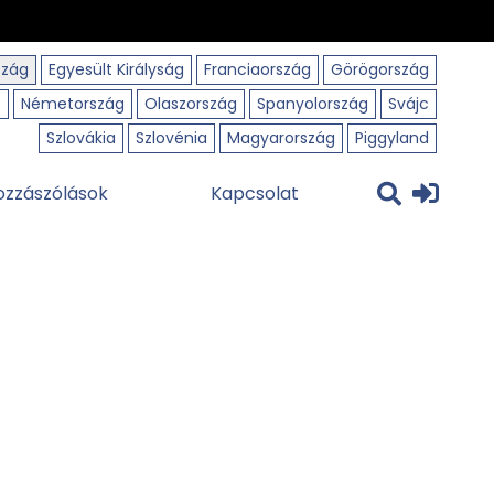
szág
Egyesült Királyság
Franciaország
Görögország
o
Németország
Olaszország
Spanyolország
Svájc
Szlovákia
Szlovénia
Magyarország
Piggyland
ozzászólások
Kapcsolat