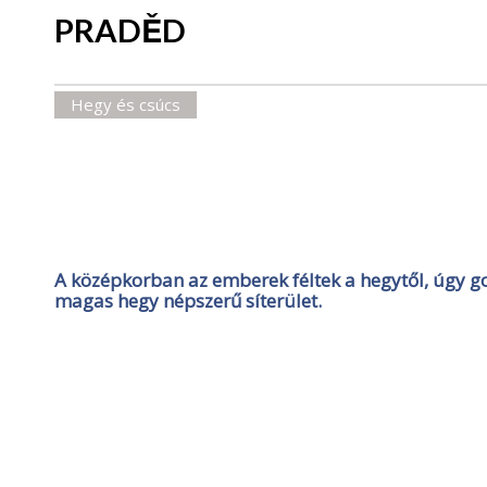
PRADĚD
Hegy és csúcs
A középkorban az emberek féltek a hegytől, úgy g
magas hegy népszerű síterület.