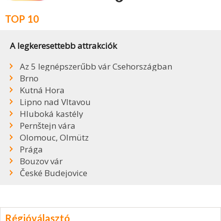
TOP 10
A legkeresettebb attrakciók
Az 5 legnépszerűbb vár Csehországban
Brno
Kutná Hora
Lipno nad Vltavou
Hluboká kastély
Pernštejn vára
Olomouc, Olmütz
Prága
Bouzov vár
České Budejovice
Régióválasztó