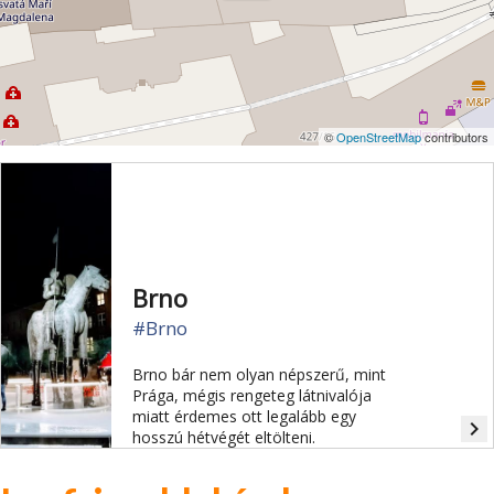
©
OpenStreetMap
contributors
Brno
#Brno
Brno bár nem olyan népszerű, mint
Prága, mégis rengeteg látnivalója
miatt érdemes ott legalább egy
navigate_next
hosszú hétvégét eltölteni.