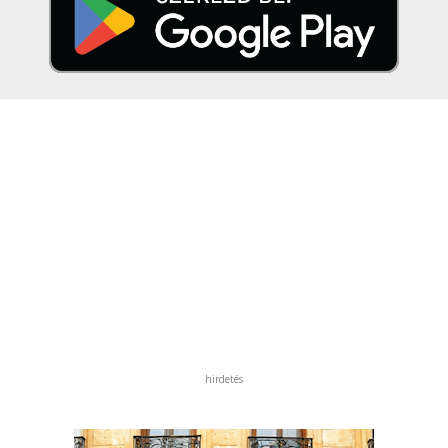
hirdetés