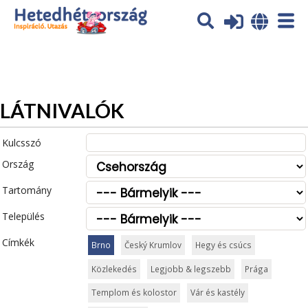
Az oldal sütiket (cookies) használ. További tájékoztatás itt:
Adatvédelmi tájékoztató
Ok
LÁTNIVALÓK
Kulcsszó
Ország
Tartomány
Település
Címkék
Brno
Český Krumlov
Hegy és csúcs
Közlekedés
Legjobb & legszebb
Prága
Templom és kolostor
Vár és kastély