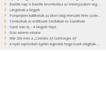
Bastille nap: A Bastille lerombolása az önkényuralom végét jelentette
Lángolnak a hegyek
Pompejiben kiállították az ókori világ elveszett híres szobrának másolatát
Tombolnak az erdőtüzek Szicíliában és Szardínián
Szent Iván-éj – A lángoló folyó
Graz adventi vásárai
Már 200 éves a „Csendes éj! Szentséges éj!”
A nyári napforduló éjjelén legendás hegyi tüzek világítják meg Zugspitzét