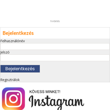
hirdetés
Bejelentkezés
Felhasználónév
Jelszó
Regisztrálok