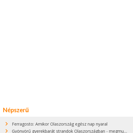
Népszerű
Ferragosto: Amikor Olaszország egész nap nyaral
Gyönyörű gyerekbarát strandok Olaszországban - megmutatjuk a 15 legjobbat