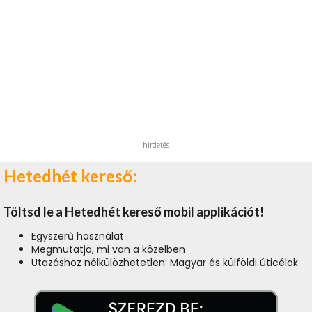
hirdetés
Hetedhét kereső:
Töltsd le a Hetedhét kereső mobil applikációt!
Egyszerű használat
Megmutatja, mi van a közelben
Utazáshoz nélkülözhetetlen: Magyar és külföldi úticélok