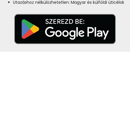
Utazáshoz nélkülözhetetlen: Magyar és külföldi úticélok