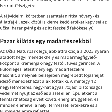
Isztriai-félszigetre.
A tájvédelmi körzetben számtalan ritka növény- és
állatfaj él, ezek közül is kiemelkedő értéket képvisel az
učkai harangvirág és az itt fészkelő fakókeselyű.
Pazar kilátás egy madárfészekből
Az Učka Natúrpark legújabb attrakciója a 2023 nyarán
átadott hegyi menedékhely és madármegfigyelő-
központ a Kremenjak-hegy festői, füves gerincén. A
különleges létesítmény egy madárfészekre
hasonlít,
amelynek belsejében megrepedt tojáshéjat
idéző menedékházat alakítottak ki. A mintegy 12
négyzetméteres, négy-hat ágyas „tojás” biztonságos
védelmet nyújt az eső és a szél ellen. Épületként a
fenntarthatóság elveit követi, energiafüggetlen, és
minden elemével a helyi természeti értékekre és a
klímavédelemre reflektál.