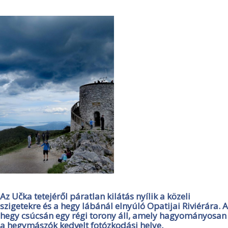
Az Učka tetejéről páratlan kilátás nyílik a közeli
szigetekre és a hegy lábánál elnyúló Opatijai Riviérára. A
hegy csúcsán egy régi torony áll, amely hagyományosan
a hegymászók kedvelt fotózkodási helye.