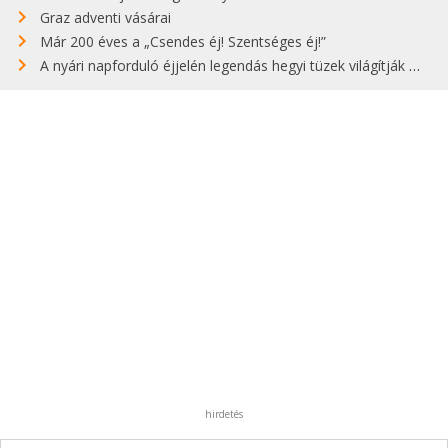
Graz adventi vásárai
Már 200 éves a „Csendes éj! Szentséges éj!”
A nyári napforduló éjjelén legendás hegyi tüzek világítják meg Zugspitzét
hirdetés