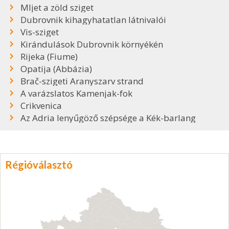
Mljet a zöld sziget
Dubrovnik kihagyhatatlan látnivalói
Vis-sziget
Kirándulások Dubrovnik környékén
Rijeka (Fiume)
Opatija (Abbázia)
Brač-szigeti Aranyszarv strand
A varázslatos Kamenjak-fok
Crikvenica
Az Adria lenyűgöző szépsége a Kék-barlang
Régióválasztó