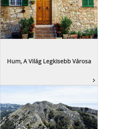
Hum, A Világ Legkisebb Városa
navigate_next