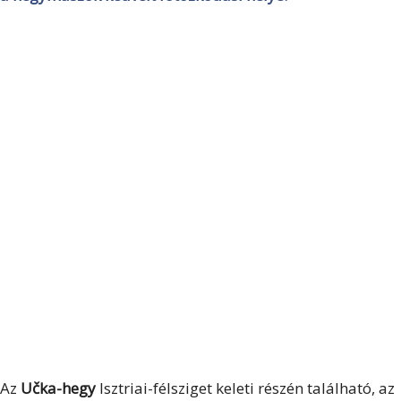
Az
Učka-hegy
Isztriai-félsziget keleti részén található, az