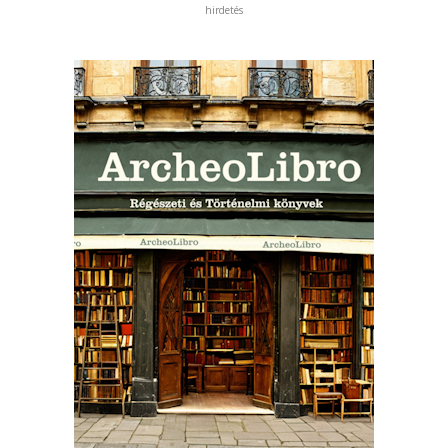
hirdetés