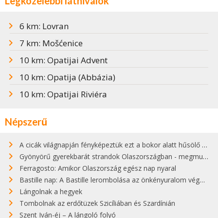
Legközelebbi látnivalók
6 km: Lovran
7 km: Mošćenice
10 km: Opatijai Advent
10 km: Opatija (Abbázia)
10 km: Opatijai Riviéra
Népszerű
A cicák világnapján fényképeztük ezt a bokor alatt hűsölő cicát Kisorosziban
Gyönyörű gyerekbarát strandok Olaszországban - megmutatjuk a 15 legjobbat
Ferragosto: Amikor Olaszország egész nap nyaral
Bastille nap: A Bastille lerombolása az önkényuralom végét jelentette
Lángolnak a hegyek
Tombolnak az erdőtüzek Szicíliában és Szardínián
Szent Iván-éj – A lángoló folyó