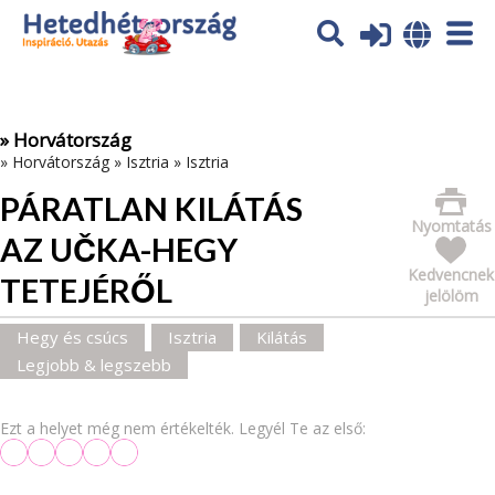
Az oldal sütiket (cookies) használ. További tájékoztatás itt:
Adatvédelmi tájékoztató
Ok
» Horvátország
»
Horvátország
»
Isztria
»
Isztria
PÁRATLAN KILÁTÁS
Nyomtatás
AZ UČKA-HEGY
Kedvencnek
TETEJÉRŐL
jelölöm
Hegy és csúcs
Isztria
Kilátás
Legjobb & legszebb
Ezt a helyet még nem értékelték. Legyél Te az első: