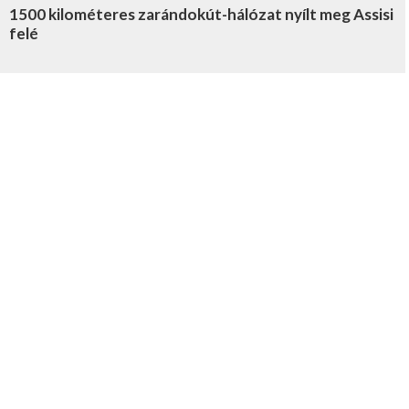
1500 kilométeres zarándokút-hálózat nyílt meg Assisi
felé