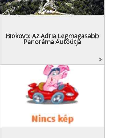
Biokovo: Az Adria Legmagasabb
Panoráma Autóútja
navigate_next