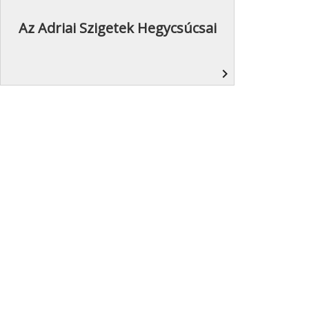
Az Adriai Szigetek Hegycsúcsai
navigate_next