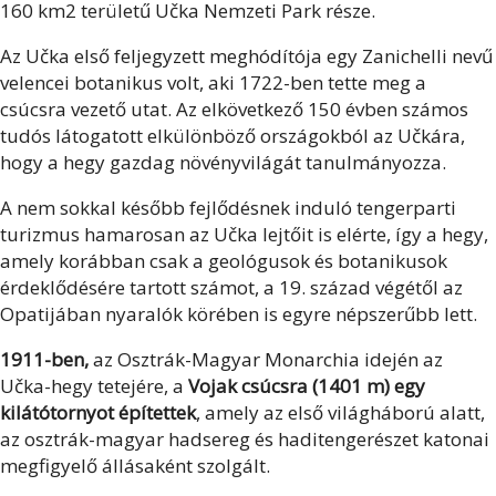
160 km2 területű Učka Nemzeti Park része.
Az Učka első feljegyzett meghódítója egy Zanichelli nevű
velencei botanikus volt, aki 1722-ben tette meg a
csúcsra vezető utat. Az elkövetkező 150 évben számos
tudós látogatott elkülönböző országokból az Učkára,
hogy a hegy gazdag növényvilágát tanulmányozza.
A nem sokkal később fejlődésnek induló tengerparti
turizmus hamarosan az Učka lejtőit is elérte, így a hegy,
amely korábban csak a geológusok és botanikusok
érdeklődésére tartott számot, a 19. század végétől az
Opatijában nyaralók körében is egyre népszerűbb lett.
1911-ben,
az Osztrák-Magyar Monarchia idején az
Učka-hegy tetejére, a
Vojak csúcsra (1401 m) egy
kilátótornyot építettek
, amely az első világháború alatt,
az osztrák-magyar hadsereg és haditengerészet katonai
megfigyelő állásaként szolgált.