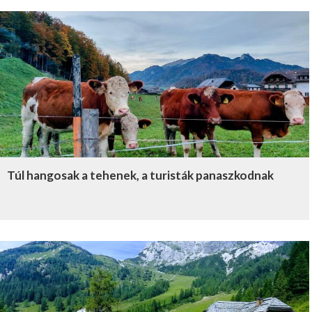
Túl hangosak a tehenek, a turisták panaszkodnak