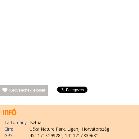
Kedvencnek jelölöm
Tartomány:
Isztria
Cím:
Učka Nature Park, Liganj, Horvátország
GPS:
45° 17′ 7.29928″, 14° 12′ 7.83968″