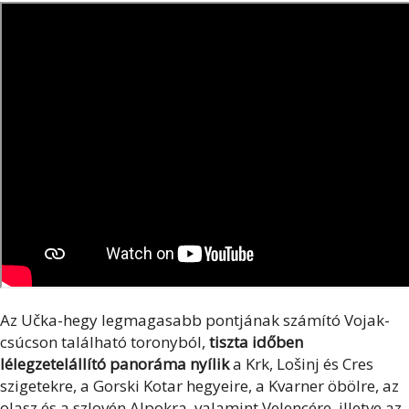
Az Učka-hegy legmagasabb pontjának számító Vojak-
csúcson található toronyból,
tiszta időben
lélegzetelállító panoráma nyílik
a Krk, Lošinj és Cres
szigetekre, a Gorski Kotar hegyeire, a Kvarner öbölre, az
olasz és a szlovén Alpokra, valamint Velencére, illetve az