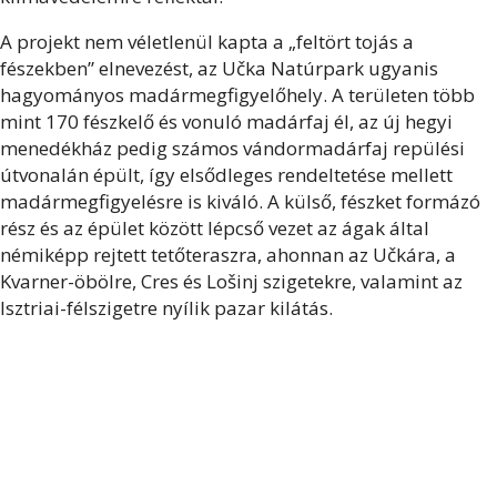
A projekt nem véletlenül kapta a „feltört tojás a
fészekben” elnevezést, az Učka Natúrpark ugyanis
hagyományos madármegfigyelőhely. A területen több
mint 170 fészkelő és vonuló madárfaj él, az új hegyi
menedékház pedig számos vándormadárfaj repülési
útvonalán épült, így elsődleges rendeltetése mellett
madármegfigyelésre is kiváló. A külső, fészket formázó
rész és az épület között lépcső vezet az ágak által
némiképp rejtett tetőteraszra, ahonnan az Učkára, a
Kvarner-öbölre, Cres és Lošinj szigetekre, valamint az
Isztriai-félszigetre nyílik pazar kilátás.