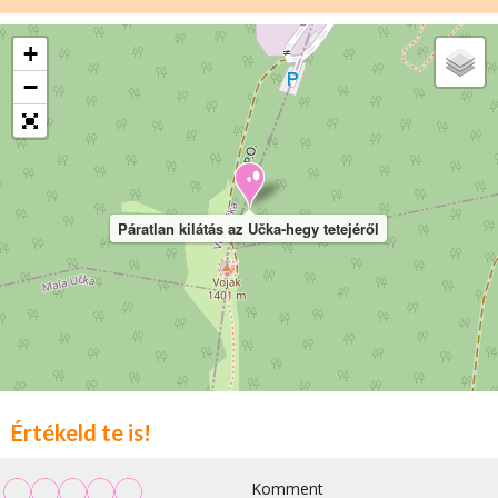
+
−
Páratlan kilátás az Učka-hegy tetejéről
Értékeld te is!
Komment