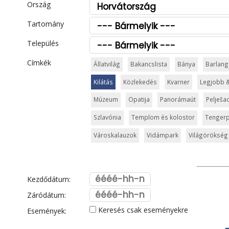
Ország
Tartomány
Település
Címkék
Állatvilág
Bakancslista
Bánya
Barlang
Kilátás
Közlekedés
Kvarner
Legjobb 
Múzeum
Opatija
Panorámaút
Pelješa
Szlavónia
Templom és kolostor
Tengerp
Városkalauzok
Vidámpark
Világörökség
Kezdődátum:
Záródátum:
Keresés csak eseményekre
Események: