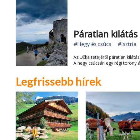
Páratlan kilátás
#Hegy és csúcs
#Isztria
Az Učka tetejéről páratlan kilátás
A hegy csúcsán egy régi torony 
Legfrissebb hírek