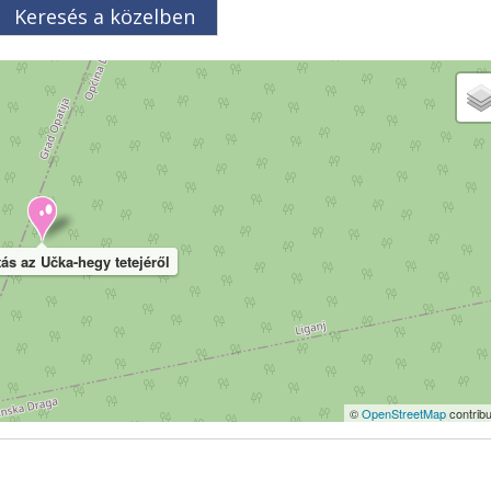
Keresés a közelben
tás az Učka-hegy tetejéről
©
OpenStreetMap
contribu