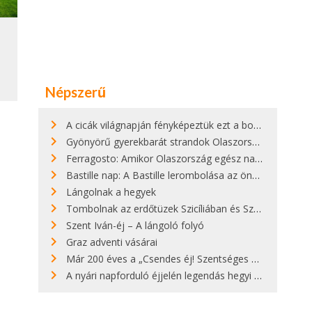
Népszerű
A cicák világnapján fényképeztük ezt a bokor alatt hűsölő cicát Kisorosziban
Gyönyörű gyerekbarát strandok Olaszországban - megmutatjuk a 15 legjobbat
Ferragosto: Amikor Olaszország egész nap nyaral
Bastille nap: A Bastille lerombolása az önkényuralom végét jelentette
Lángolnak a hegyek
Tombolnak az erdőtüzek Szicíliában és Szardínián
Szent Iván-éj – A lángoló folyó
Graz adventi vásárai
Már 200 éves a „Csendes éj! Szentséges éj!”
A nyári napforduló éjjelén legendás hegyi tüzek világítják meg Zugspitzét