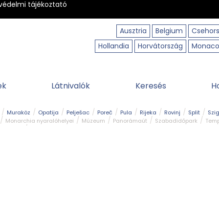
védelmi tájékoztató
Ausztria
Belgium
Csehor
Hollandia
Horvátország
Monac
ek
Látnivalók
Keresés
H
Muraköz
Opatija
Pelješac
Poreč
Pula
Rijeka
Rovinj
Split
Szi
Monarchia nyaralóhelyei
Múzeum
Panorámaút
Szabadidőpark
Temp
dturista