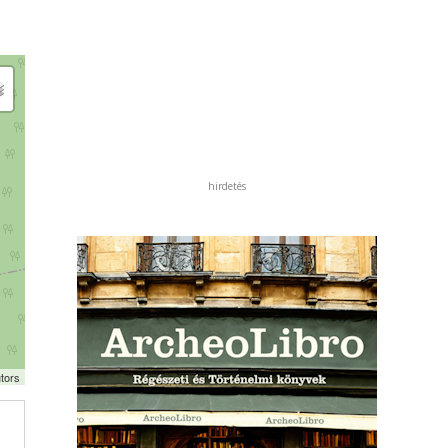
hirdetés
tors