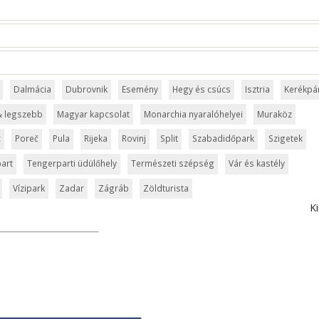
Dalmácia
Dubrovnik
Esemény
Hegy és csúcs
Isztria
Kerékpá
& legszebb
Magyar kapcsolat
Monarchia nyaralóhelyei
Muraköz
c
Poreč
Pula
Rijeka
Rovinj
Split
Szabadidőpark
Szigetek
art
Tengerparti üdülőhely
Természeti szépség
Vár és kastély
Vízipark
Zadar
Zágráb
Zöldturista
Ki