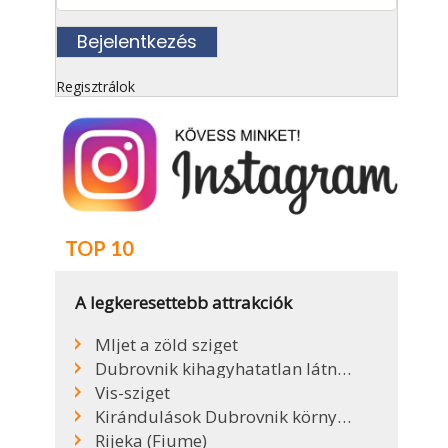
Regisztrálok
TOP 10
A legkeresettebb attrakciók
Mljet a zöld sziget
Dubrovnik kihagyhatatlan látnivalói
Vis-sziget
Kirándulások Dubrovnik környékén
Rijeka (Fiume)