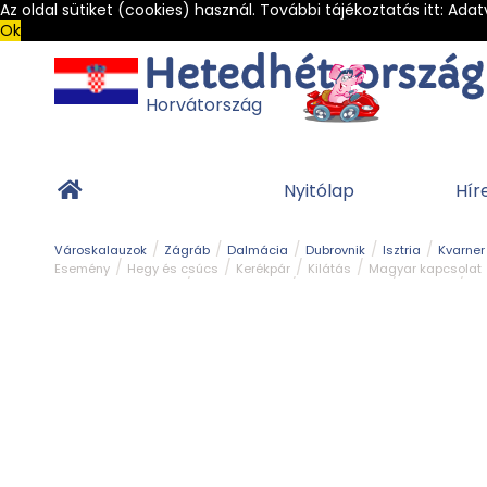
Az oldal sütiket (cookies) használ. További tájékoztatás itt:
Adat
Ok
Horvátország
Nyitólap
Hír
Városkalauzok
Zágráb
Dalmácia
Dubrovnik
Isztria
Kvarner
Esemény
Hegy és csúcs
Kerékpár
Kilátás
Magyar kapcsolat
Természeti szépség
Vár és kastély
Világörökség
Vízipark
Zöl