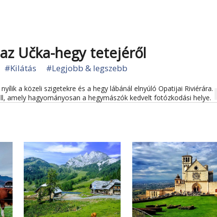
 az Učka-hegy tetejéről
#Kilátás
#Legjobb & legszebb
 nyílik a közeli szigetekre és a hegy lábánál elnyúló Opatijai Riviérára.
na
áll, amely hagyományosan a hegymászók kedvelt fotózkodási helye.