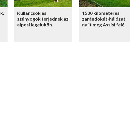
k,
Kullancsok és
1500 kilométeres
szúnyogok terjednek az
zarándokút-hálózat
alpesi legelőkön
nyílt meg Assisi felé