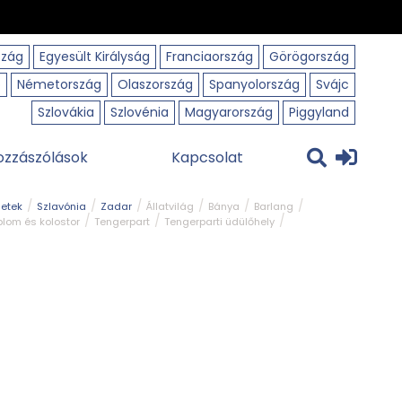
szág
Egyesült Királyság
Franciaország
Görögország
o
Németország
Olaszország
Spanyolország
Svájc
Szlovákia
Szlovénia
Magyarország
Piggyland
ozzászólások
Kapcsolat
getek
Szlavónia
Zadar
Állatvilág
Bánya
Barlang
lom és kolostor
Tengerpart
Tengerparti üdülőhely