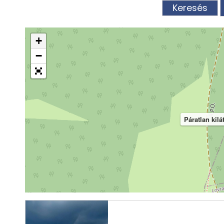
+
−
Páratlan kilá