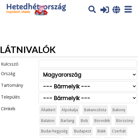
Az oldal sütiket (cookies) használ. További tájékoztatás itt:
Adatvédelmi tájékoztató
Ok
LÁTNIVALÓK
Kulcsszó
Ország
Tartomány
Település
Címkék
Állatkert
Alpokalja
Bakancslista
Bakony
Balaton
Barlang
Bob
Borvidék
Börzsöny
Budai-hegység
Budapest
Bükk
Cserhát