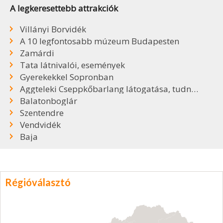
A legkeresettebb attrakciók
Villányi Borvidék
A 10 legfontosabb múzeum Budapesten
Zamárdi
Tata látnivalói, események
Gyerekekkel Sopronban
Aggteleki Cseppkőbarlang látogatása, tudnivalók
Balatonboglár
Szentendre
Vendvidék
Baja
Régióválasztó