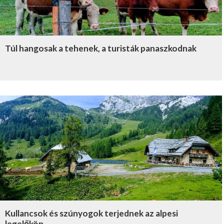
Túl hangosak a tehenek, a turisták panaszkodnak
Kullancsok és szúnyogok terjednek az alpesi
legelőkön