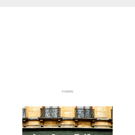
hirdetés