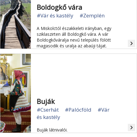
Boldogkő vára
#Vár és kastély
#Zemplén
A Miskolctól északkeleti irányban, egy
sziklaszirten áll Boldogkő vára. A vár
Boldogkőváralja nevű település fölött
navigate_next
magasodik és uralja az abaúji tájat.
Buják
#Cserhát
#Palócföld
#Vár
és kastély
navigate_next
Buják látnivalói.