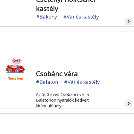
kastély
#Bakony
#Vár és kastély
navigate_next
Csobánc vára
#Balaton
#Vár és kastély
Az 500 éves Csobánci vár a
Balatonon nyaralók kedvelt
navigate_next
kirándulóhelye.