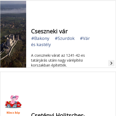
Cseszneki vár
#Bakony
#Szurdok
#Vár
és kastély
A cseszneki várat az 1241-42-es
tatárjárás utáni nagy várépítési
navigate_next
korszakban építették.
Csetényi Holitscher-