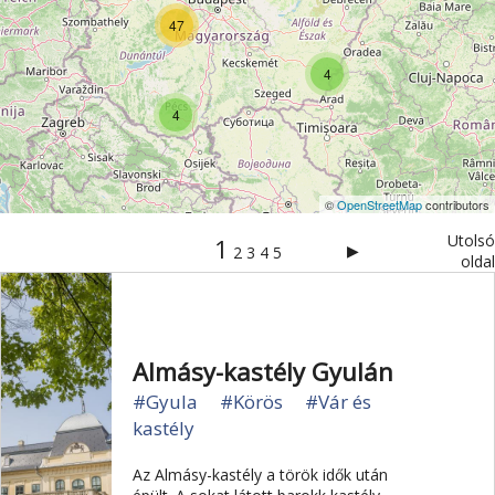
Vértes
Veszprém
Világörökség
Visegrád
47
Vízesés
Zala
Zemplén
Zselic
4
4
©
OpenStreetMap
contributors
Utolsó
1
▶
2
3
4
5
oldal
Almásy-kastély Gyulán
#Gyula
#Körös
#Vár és
kastély
Az Almásy-kastély a török idők után