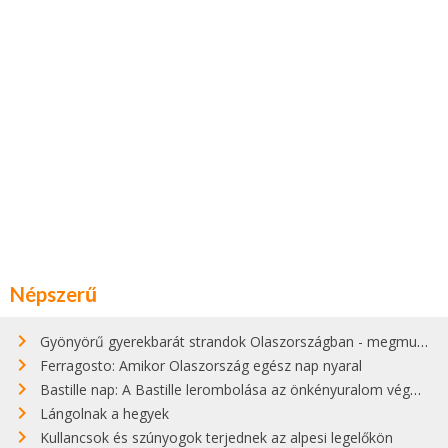
Népszerű
Gyönyörű gyerekbarát strandok Olaszországban - megmutatjuk a 15 legjobbat
Ferragosto: Amikor Olaszország egész nap nyaral
Bastille nap: A Bastille lerombolása az önkényuralom végét jelentette
Lángolnak a hegyek
Kullancsok és szúnyogok terjednek az alpesi legelőkön