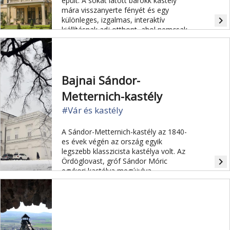
épült. A sokat látott barokk kastély
mára visszanyerte fényét és egy
navigate_next
különleges, izgalmas, interaktív
kiállításnak adj otthont, ahol nemcsak
az egykori főurak életvitelébe, hanem
a komornyik, a kulcsárnő, a szakács
és a komorna mindennapjaiba is
bepillantást nyerhetünk.
Bajnai Sándor-
Metternich-kastély
#Vár és kastély
A Sándor-Metternich-kastély az 1840-
es évek végén az ország egyik
legszebb klasszicista kastélya volt. Az
navigate_next
Ördöglovast, gróf Sándor Móric
egykori kastélya megújulva
látogatható.