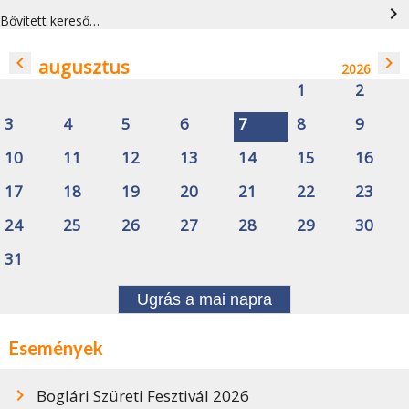
navigate_next
Bővített kereső…
navigate_before
navigate_next
augusztus
2026
1
2
3
4
5
6
7
8
9
10
11
12
13
14
15
16
17
18
19
20
21
22
23
24
25
26
27
28
29
30
31
Ugrás a mai napra
Események
Boglári Szüreti Fesztivál 2026