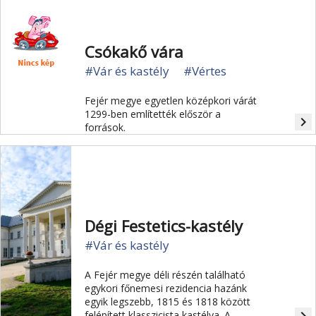
Csókakő vára
#Vár és kastély
#Vértes
Fejér megye egyetlen középkori várát
1299-ben említették először a
navigate_next
források.
Dégi Festetics-kastély
#Vár és kastély
A Fejér megye déli részén található
egykori főnemesi rezidencia hazánk
egyik legszebb, 1815 és 1818 között
felépített klasszicista kastélya. A