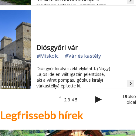
navigate_next
rezidencia építtetője Festetics Antal,
tervezője Pollack Mihály volt.
Diósgyőri vár
#Miskolc
#Vár és kastély
Diósgyőr királyi székhelyként I. (Nagy)
Lajos idején vált igazán jelentőssé,
aki a várat pompás, gótikus királyi
navigate_next
várkastéllyá építette ki.
▶
Utolsó
1
2
3
4
5
oldal
Legfrissebb hírek