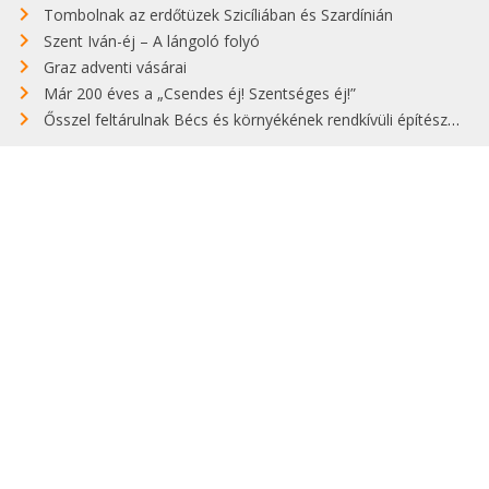
Tombolnak az erdőtüzek Szicíliában és Szardínián
Szent Iván-éj – A lángoló folyó
Graz adventi vásárai
Már 200 éves a „Csendes éj! Szentséges éj!”
Ősszel feltárulnak Bécs és környékének rendkívüli építészeti kincsei