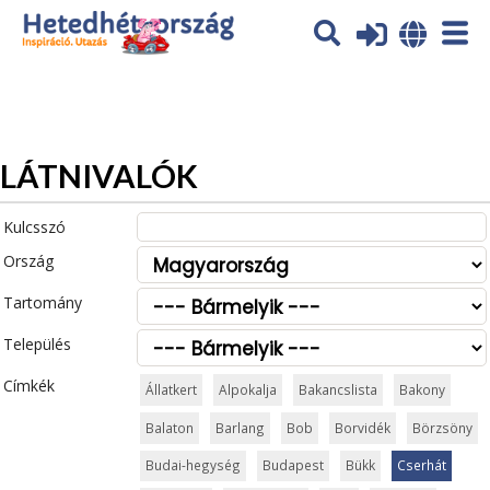
Az oldal sütiket (cookies) használ. További tájékoztatás itt:
Adatvédelmi tájékoztató
Ok
LÁTNIVALÓK
Kulcsszó
Ország
Tartomány
Település
Címkék
Állatkert
Alpokalja
Bakancslista
Bakony
Balaton
Barlang
Bob
Borvidék
Börzsöny
Budai-hegység
Budapest
Bükk
Cserhát