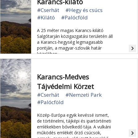
Karancs-kilátó
#Cserhát
#Hegy és csúcs
#Kilátó
#Palócföld
A 25 méter magas Karancs-kilátó
Salgótarján közigazgatási területén áll
a Karancs-hegység legmagasabb
navigate_next
pontján, a magyar-szlovák határ
közelében.
Karancs-Medves
Tájvédelmi Körzet
#Cserhát
#Nemzeti Park
#Palócföld
Közép-Európa egyik kevéssé ismert,
de történelmi, tájképi és ipartörténeti
emlékekben bővelkedő tája. A vulkáni
navigate_next
működés emlékét őrző csúcsok,