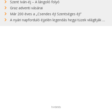
Szent Iván-éj – A lángoló folyó
Graz adventi vásárai
Már 200 éves a „Csendes éj! Szentséges éj!”
A nyári napforduló éjjelén legendás hegyi tüzek világítják meg Zugspitzét
hirdetés