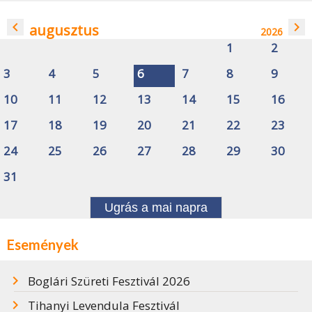
navigate_before
navigate_next
augusztus
2026
1
2
3
4
5
6
7
8
9
10
11
12
13
14
15
16
17
18
19
20
21
22
23
24
25
26
27
28
29
30
31
Ugrás a mai napra
Események
Boglári Szüreti Fesztivál 2026
Tihanyi Levendula Fesztivál