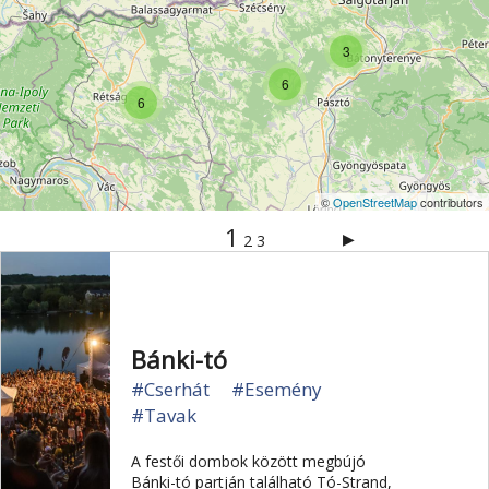
Vértes
Veszprém
Világörökség
Visegrád
3
Vízesés
Zala
Zemplén
Zselic
6
6
©
OpenStreetMap
contributors
1
▶
2
3
Bánki-tó
#Cserhát
#Esemény
#Tavak
A festői dombok között megbújó
Bánki-tó partján található Tó-Strand,