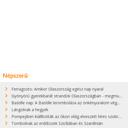
Népszerű
Ferragosto: Amikor Olaszország egész nap nyaral
Gyönyörű gyerekbarát strandok Olaszországban - megmutatjuk a 15 legjobbat
Bastille nap: A Bastille lerombolása az önkényuralom végét jelentette
Lángolnak a hegyek
Pompejiben kiállították az ókori világ elveszett híres szobrának másolatát
Tombolnak az erdőtüzek Szicíliában és Szardínián