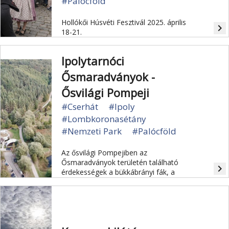
#Palócföld
Hollókői Húsvéti Fesztivál 2025. április
navigate_next
18-21.
Ipolytarnóci
Ősmaradványok -
Ősvilági Pompeji
#Cserhát
#Ipoly
#Lombkoronasétány
#Nemzeti Park
#Palócföld
Az ősvilági Pompejiben az
Ősmaradványok területén található
navigate_next
érdekességek a bükkábrányi fák, a
Miocén park és a Geológiai
tanösvény.