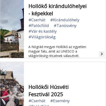
Hollókő kirándulóhelyei
- képekkel
#Cserhát
#Kirándulóhely
#Palócföld
#Tanösvény
#Vár és kastély
#Világörökség
A Nógrád megyei Hollókő az egyetlen
magyar falu, amit az UNESCO a
navigate_next
világörökség részének választott.
Hollókői Húsvéti
Fesztivál 2025
#Cserhát
#Esemény