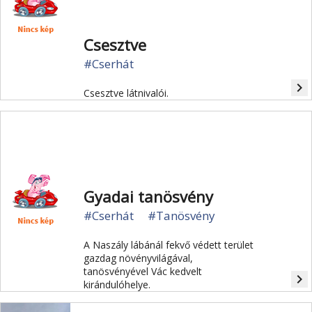
Csesztve
#Cserhát
navigate_next
Csesztve látnivalói.
Gyadai tanösvény
#Cserhát
#Tanösvény
A Naszály lábánál fekvő védett terület
gazdag növényvilágával,
tanösvényével Vác kedvelt
navigate_next
kirándulóhelye.