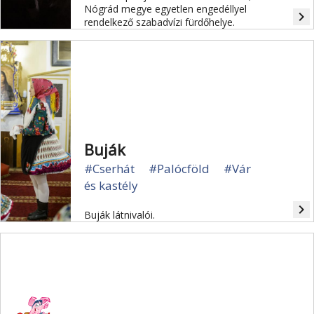
Nógrád megye egyetlen engedéllyel
navigate_next
rendelkező szabadvízi fürdőhelye.
Buják
#Cserhát
#Palócföld
#Vár
és kastély
navigate_next
Buják látnivalói.