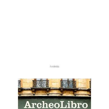
hirdetés