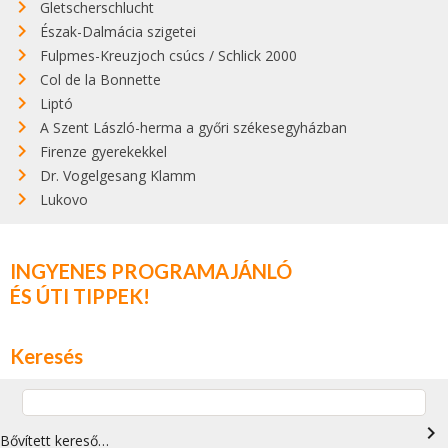
Gletscherschlucht
Észak-Dalmácia szigetei
Fulpmes-Kreuzjoch csúcs / Schlick 2000
Col de la Bonnette
Liptó
A Szent László-herma a győri székesegyházban
Firenze gyerekekkel
Dr. Vogelgesang Klamm
Lukovo
INGYENES PROGRAMAJÁNLÓ
ÉS ÚTI TIPPEK!
Keresés
navigate_next
Bővített kereső…