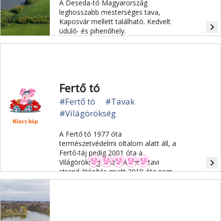
A Deseda-tó Magyarország
leghosszabb mesterséges tava,
Kaposvár mellett található. Kedvelt
navigate_next
üdülő- és pihenőhely.
Fertő tó
#Fertő tó
#Tavak
#Világörökség
A Fertő tó 1977 óta
természetvédelmi oltalom alatt áll, a
Fertő-táj pedig 2001 óta a
navigate_next
Világörökség része. A Fertő tavi
strand átépítés miatt 2019 óta nem
látogatható.