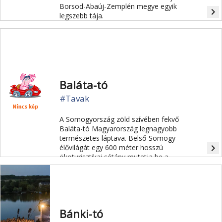
Borsod-Abaúj-Zemplén megye egyik
navigate_next
legszebb tája.
Baláta-tó
#Tavak
A Somogyország zöld szívében fekvő
Baláta-tó Magyarország legnagyobb
természetes láptava. Belső-Somogy
navigate_next
élővilágát egy 600 méter hosszú
ökoturisztikai sétány mutatja be a
fokozottan védett tavon.
Bánki-tó