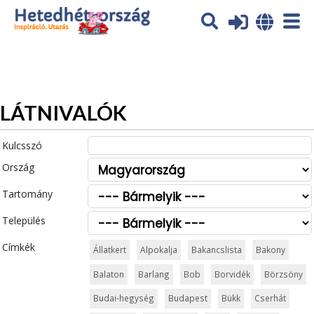
Az oldal sütiket (cookies) használ. További tájékoztatás itt:
Adatvédelmi tájékoztató
Ok
LÁTNIVALÓK
Kulcsszó
Ország
Tartomány
Település
Címkék
Állatkert
Alpokalja
Bakancslista
Bakony
Balaton
Barlang
Bob
Borvidék
Börzsöny
Budai-hegység
Budapest
Bükk
Cserhát