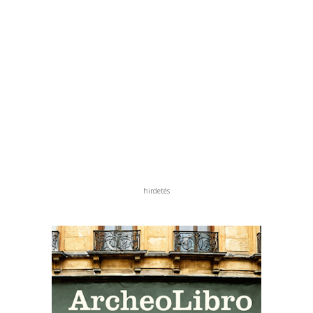
hirdetés