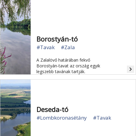
Borostyán-tó
#Tavak
#Zala
A Zalalövő határában fekvő
Borostyán-tavat az ország egyik
navigate_next
legszebb tavának tartják.
Deseda-tó
#Lombkoronasétány
#Tavak