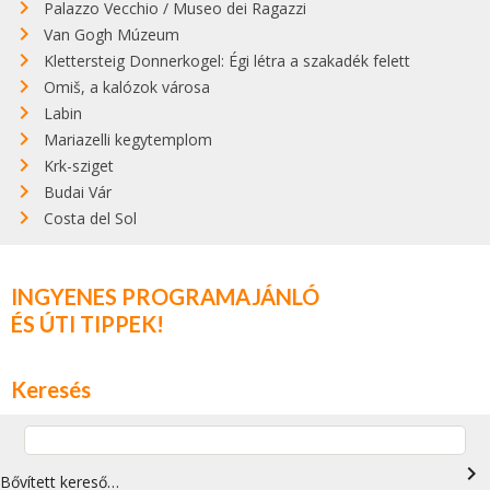
Palazzo Vecchio / Museo dei Ragazzi
Van Gogh Múzeum
Klettersteig Donnerkogel: Égi létra a szakadék felett
Omiš, a kalózok városa
Labin
Mariazelli kegytemplom
Krk-sziget
Budai Vár
Costa del Sol
INGYENES PROGRAMAJÁNLÓ
ÉS ÚTI TIPPEK!
Keresés
navigate_next
Bővített kereső…