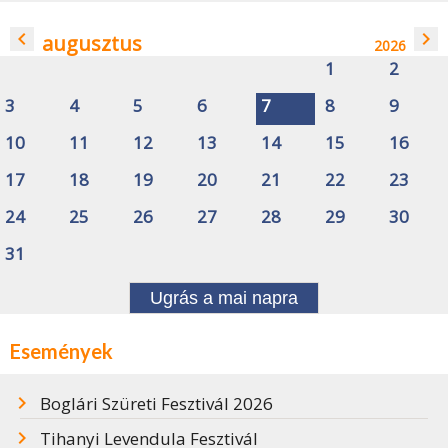
navigate_before
navigate_next
augusztus
2026
1
2
3
4
5
6
7
8
9
10
11
12
13
14
15
16
17
18
19
20
21
22
23
24
25
26
27
28
29
30
31
Ugrás a mai napra
Események
Boglári Szüreti Fesztivál 2026
Tihanyi Levendula Fesztivál