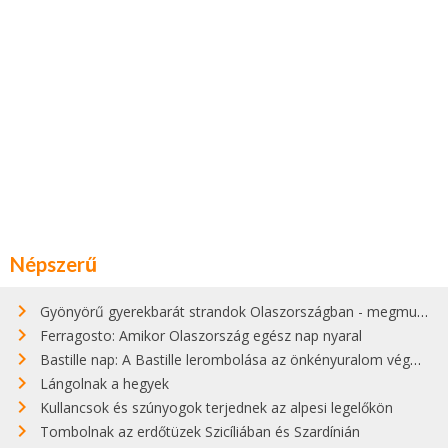
Népszerű
Gyönyörű gyerekbarát strandok Olaszországban - megmutatjuk a 15 legjobbat
Ferragosto: Amikor Olaszország egész nap nyaral
Bastille nap: A Bastille lerombolása az önkényuralom végét jelentette
Lángolnak a hegyek
Kullancsok és szúnyogok terjednek az alpesi legelőkön
Tombolnak az erdőtüzek Szicíliában és Szardínián