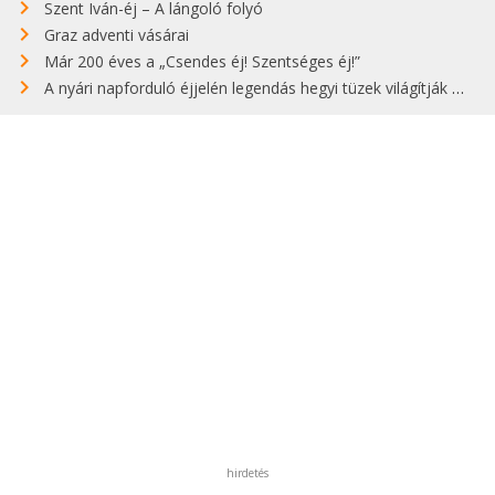
Szent Iván-éj – A lángoló folyó
Graz adventi vásárai
Már 200 éves a „Csendes éj! Szentséges éj!”
A nyári napforduló éjjelén legendás hegyi tüzek világítják meg Zugspitzét
hirdetés