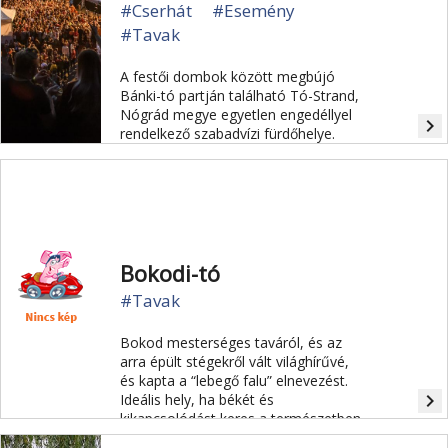
#Cserhát
#Esemény
#Tavak
A festői dombok között megbújó
Bánki-tó partján található Tó-Strand,
Nógrád megye egyetlen engedéllyel
navigate_next
rendelkező szabadvízi fürdőhelye.
Bokodi-tó
#Tavak
Bokod mesterséges taváról, és az
arra épült stégekről vált világhírűvé,
és kapta a “lebegő falu” elnevezést.
navigate_next
Ideális hely, ha békét és
kikapcsolódást keres a természetben.