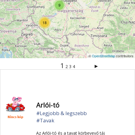
Vértes
Veszprém
Világörökség
Visegrád
9
Vízesés
Zala
Zemplén
Zselic
18
©
OpenStreetMap
contributors
1
▶
2
3
4
Arlói-tó
#Legjobb & legszebb
#Tavak
Az Arlói-tó és a tavat körbevevő táj