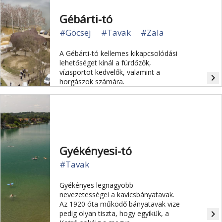
Gébárti-tó
#Göcsej
#Tavak
#Zala
A Gébárti-tó kellemes kikapcsolódási
lehetőséget kínál a fürdőzők,
vízisportot kedvelők, valamint a
navigate_next
horgászok számára.
Gyékényesi-tó
#Tavak
Gyékényes legnagyobb
nevezetességei a kavicsbányatavak.
Az 1920 óta működő bányatavak vize
navigate_next
pedig olyan tiszta, hogy egyikük, a