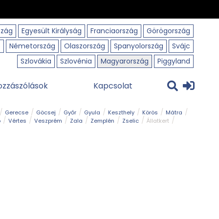
szág
Egyesült Királyság
Franciaország
Görögország
o
Németország
Olaszország
Spanyolország
Svájc
Szlovákia
Szlovénia
Magyarország
Piggyland
ozzászólások
Kapcsolat
Gerecse
Göcsej
Győr
Gyula
Keszthely
Körös
Mátra
ó
Vértes
Veszprém
Zala
Zemplén
Zselic
Állatkert
m
Nemzeti Park
Szabadstrand
Szurdok
Tanösvény
Tavak