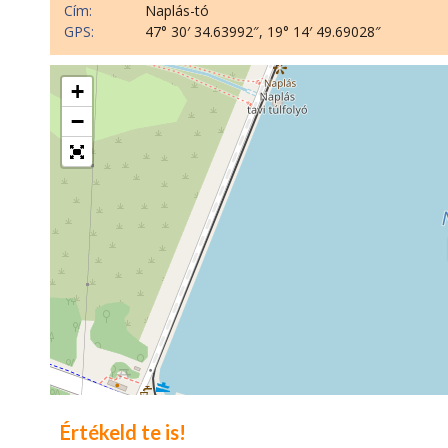
Cím:
Naplás-tó
GPS:
47° 30′ 34.63992″, 19° 14′ 49.69028″
+
−
Értékeld te is!