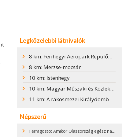
Legközelebbi látnivalók
nt
8 km: Ferihegyi Aeropark Repülőmúzeum
y
8 km: Merzse-mocsár
10 km: Istenhegy
10 km: Magyar Műszaki és Közlekedési Múzeum
11 km: A rákosmezei Királydomb
Népszerű
Ferragosto: Amikor Olaszország egész nap nyaral