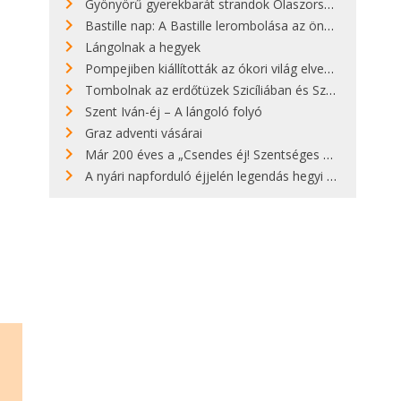
Gyönyörű gyerekbarát strandok Olaszországban - megmutatjuk a 15 legjobbat
Bastille nap: A Bastille lerombolása az önkényuralom végét jelentette
Lángolnak a hegyek
Pompejiben kiállították az ókori világ elveszett híres szobrának másolatát
Tombolnak az erdőtüzek Szicíliában és Szardínián
Szent Iván-éj – A lángoló folyó
Graz adventi vásárai
Már 200 éves a „Csendes éj! Szentséges éj!”
A nyári napforduló éjjelén legendás hegyi tüzek világítják meg Zugspitzét