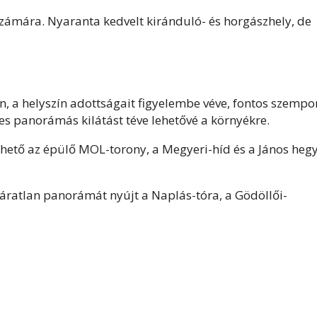
számára. Nyaranta kedvelt kiránduló- és horgászhely, de
, a helyszín adottságait figyelembe véve, fontos szempo
ljes panorámás kilátást téve lehetővé a környékre.
vehető az épülő MOL-torony, a Megyeri-híd és a János heg
ratlan panorámát nyújt a Naplás-tóra, a Gödöllői-