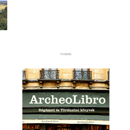
hirdetés