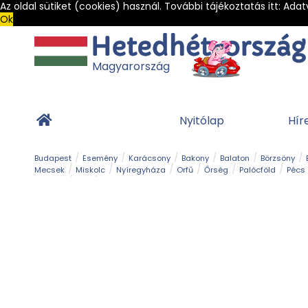
Az oldal sütiket (cookies) használ. További tájékoztatás itt:
Adat
Ok
Magyarország
Nyitólap
Hír
Budapest
Esemény
Karácsony
Bakony
Balaton
Börzsöny
Mecsek
Miskolc
Nyíregyháza
Orfű
Őrség
Palócföld
Pécs
Barlang
Bob
Gyógyfürdő
Hegy és csúcs
Hegyi felvonó
Kerékpár
Templom és kolostor
Vár és kastély
Világörökség