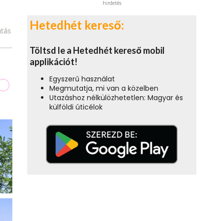
hirdetés
Hetedhét kereső:
tás
Töltsd le a Hetedhét kereső mobil
applikációt!
Egyszerű használat
Megmutatja, mi van a közelben
Utazáshoz nélkülözhetetlen: Magyar és
külföldi úticélok