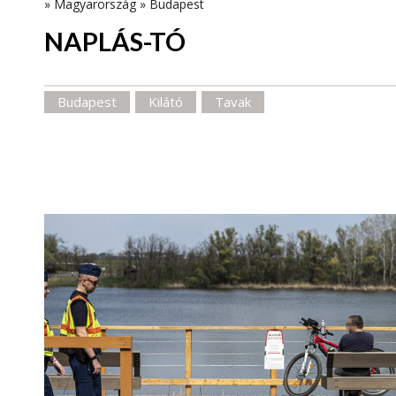
»
Magyarország
»
Budapest
NAPLÁS-TÓ
Budapest
Kilátó
Tavak