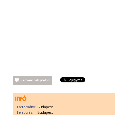
Kedvencnek jelölöm
Tartomány:
Budapest
Település:
Budapest