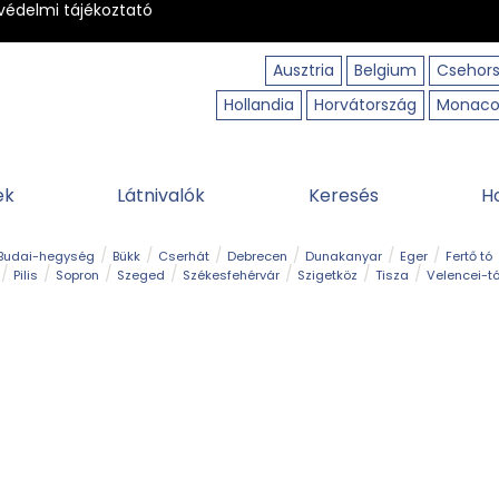
védelmi tájékoztató
Ausztria
Belgium
Csehor
Hollandia
Horvátország
Monac
ek
Látnivalók
Keresés
H
Budai-hegység
Bükk
Cserhát
Debrecen
Dunakanyar
Eger
Fertő tó
Pilis
Sopron
Szeged
Székesfehérvár
Szigetköz
Tisza
Velencei-t
Kilátó
Kirándulóhely
Kisvasút
Kuriózum
Lombkoronasétány
Múzeu