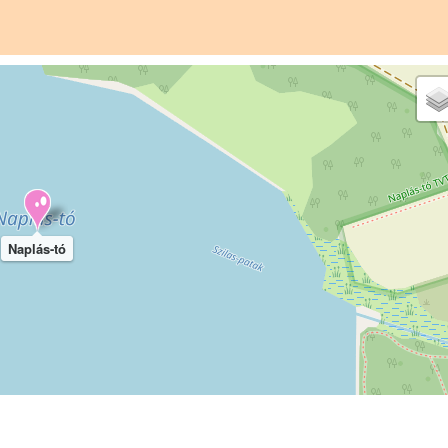
Naplás-tó