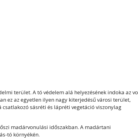
elmi terület. A tó védelem alá helyezésének indoka az vo
 ez az egyetlen ilyen nagy kiterjedésű városi terület,
á csatlakozó sásréti és lápréti vegetáció viszonylag
s őszi madárvonulási időszakban. A madártani
lás-tó környékén.