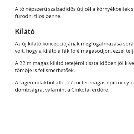
A tó népszerű szabadidős úti cél a környékbeliek 
fürödni tilos benne.
Kilátó
Az új kilátó koncepciójának megfogalmazása során
volt, hogy a kilátó a fák fölé magasodjon, ezzel te
A 22 m magas kilátó tetejéről tiszta időben jól ki
tömbje is felismerhetőek.
A fagerendákból álló, 27 méter magas építmény pá
dombságra, valamint a Cinkotai erdőre.