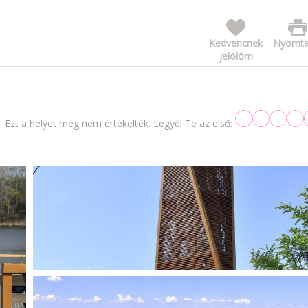
Kedvencnek
Nyomta
jelölöm
Ezt a helyet még nem értékelték. Legyél Te az első: