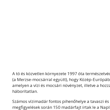
A tó és közvetlen környezete 1997 óta természetvéd
(a Merzse-mocsárral együtt), hogy Közép-Európában
amelyen a vízi és mocsári növényzet, illetve a hozz
háborítatlan.
Számos vízimadár fontos pihenőhelye a tavaszi é
megfigyelések során 150 madárfajt írtak le a Nap