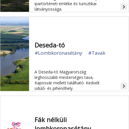
ipartörténeti emléke és turisztikai
navigate_next
látványossága.
Deseda-tó
#Lombkoronasétány
#Tavak
A Deseda-tó Magyarország
leghosszabb mesterséges tava,
Kaposvár mellett található. Kedvelt
navigate_next
üdülő- és pihenőhely.
Fák nélküli
lombkoronasétány