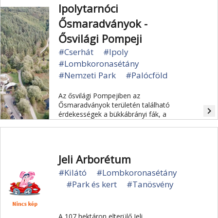
erejű melegvizes tava.
Ipolytarnóci
Ősmaradványok -
Ősvilági Pompeji
#Cserhát
#Ipoly
#Lombkoronasétány
#Nemzeti Park
#Palócföld
Az ősvilági Pompejiben az
Ősmaradványok területén található
navigate_next
érdekességek a bükkábrányi fák, a
Miocén park és a Geológiai
tanösvény.
Jeli Arborétum
#Kilátó
#Lombkoronasétány
#Park és kert
#Tanösvény
A 107 hektáron elterülő Jeli