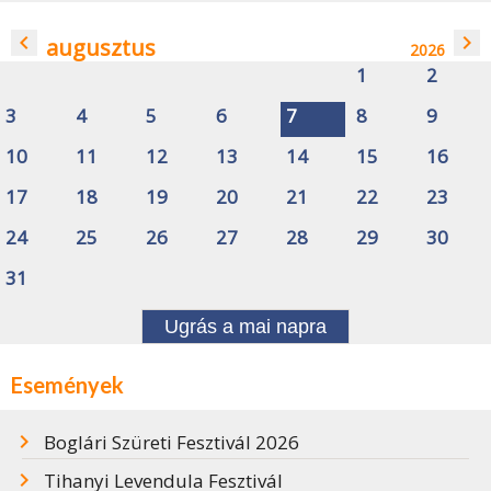
navigate_before
navigate_next
augusztus
2026
1
2
3
4
5
6
7
8
9
10
11
12
13
14
15
16
17
18
19
20
21
22
23
24
25
26
27
28
29
30
31
Ugrás a mai napra
Események
Boglári Szüreti Fesztivál 2026
Tihanyi Levendula Fesztivál