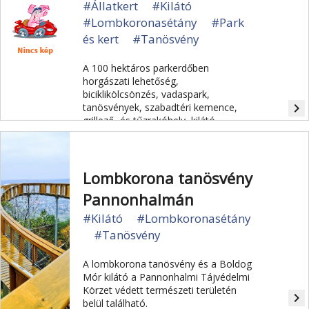
#Állatkert
#Kilátó
#Lombkoronasétány
#Park
és kert
#Tanösvény
A 100 hektáros parkerdőben
horgászati lehetőség,
biciklikölcsönzés, vadaspark,
navigate_next
tanösvények, szabadtéri kemence,
grillező- és tűzrakóhely, kilátó,
lombkoronaösvény, erdei pihenők,
erdei kisvendéglő, interaktív játszva-
oktató eszközök segítik a szabadidő
hasznos eltöltését.
Lombkorona tanösvény
Pannonhalmán
#Kilátó
#Lombkoronasétány
#Tanösvény
A lombkorona tanösvény és a Boldog
Mór kilátó a Pannonhalmi Tájvédelmi
Körzet védett természeti területén
navigate_next
belül található.