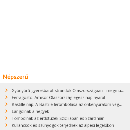
Népszerű
Gyönyörű gyerekbarát strandok Olaszországban - megmutatjuk a 15 legjobbat
Ferragosto: Amikor Olaszország egész nap nyaral
Bastille nap: A Bastille lerombolása az önkényuralom végét jelentette
Lángolnak a hegyek
Tombolnak az erdőtüzek Szicíliában és Szardínián
Kullancsok és szúnyogok terjednek az alpesi legelőkön