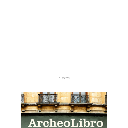
hirdetés