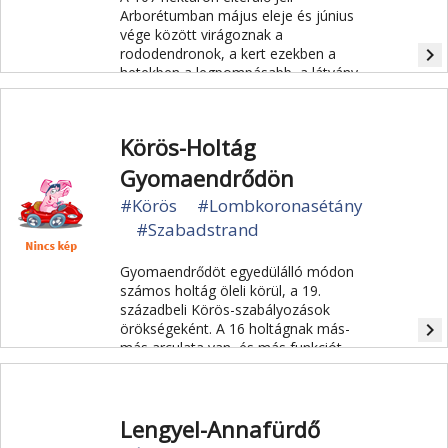
Arborétumban május eleje és június
vége között virágoznak a
navigate_next
rododendronok, a kert ezekben a
hetekben a legpompásabb, a látvány
minden évben látogatók ezreit
vonzza.
Körös-Holtág
Gyomaendrődön
#Körös
#Lombkoronasétány
#Szabadstrand
Gyomaendrődöt egyedülálló módon
számos holtág öleli körül, a 19.
századbeli Körös-szabályozások
navigate_next
örökségeként. A 16 holtágnak más-
más arculata van, és más funkciót
tölt be.
Lengyel-Annafürdő