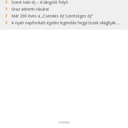
Szent Iván-éj – A lángoló folyó
Graz adventi vásárai
Már 200 éves a „Csendes éj! Szentséges éj!”
A nyári napforduló éjjelén legendás hegyi tüzek világítják meg Zugspitzét
hirdetés