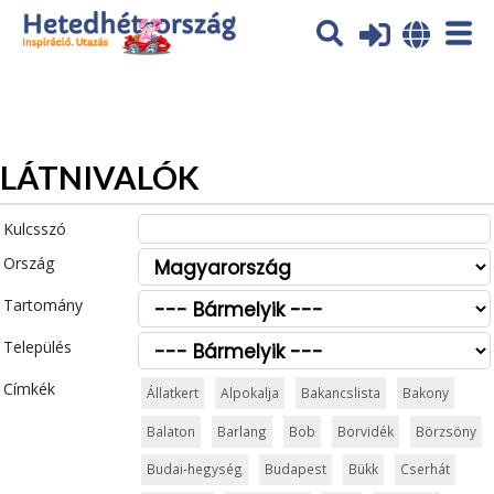
Az oldal sütiket (cookies) használ. További tájékoztatás itt:
Adatvédelmi tájékoztató
Ok
LÁTNIVALÓK
Kulcsszó
Ország
Tartomány
Település
Címkék
Állatkert
Alpokalja
Bakancslista
Bakony
Balaton
Barlang
Bob
Borvidék
Börzsöny
Budai-hegység
Budapest
Bükk
Cserhát