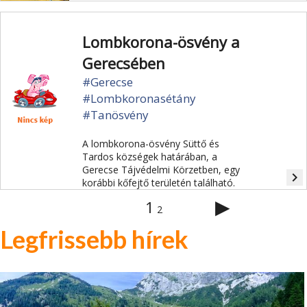
Lombkorona-ösvény a
Gerecsében
#Gerecse
#Lombkoronasétány
#Tanösvény
A lombkorona-ösvény Süttő és
Tardos községek határában, a
Gerecse Tájvédelmi Körzetben, egy
navigate_next
korábbi kőfejtő területén található.
▶
1
2
Legfrissebb hírek