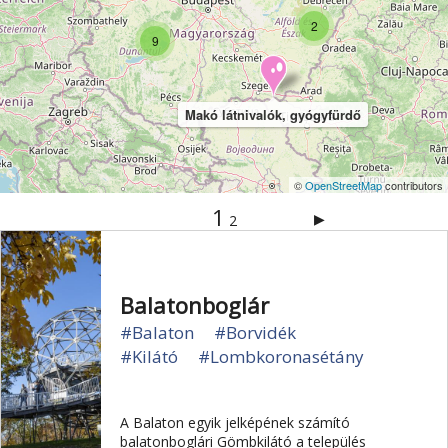
Vértes
Veszprém
Világörökség
Visegrád
2
9
Vízesés
Zala
Zemplén
Zselic
Makó látnivalók, gyógyfürdő
©
OpenStreetMap
contributors
1
▶
2
Balatonboglár
#Balaton
#Borvidék
#Kilátó
#Lombkoronasétány
A Balaton egyik jelképének számító
balatonboglári Gömbkilátó a település