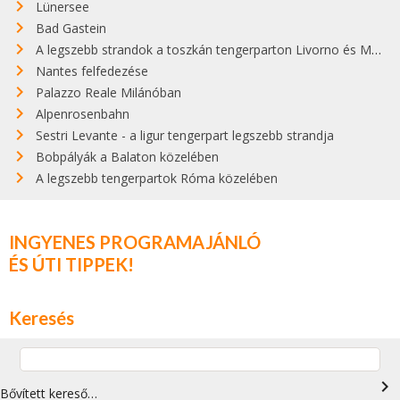
Lünersee
Bad Gastein
A legszebb strandok a toszkán tengerparton Livorno és Maremma között
Nantes felfedezése
Palazzo Reale Milánóban
Alpenrosenbahn
Sestri Levante - a ligur tengerpart legszebb strandja
Bobpályák a Balaton közelében
A legszebb tengerpartok Róma közelében
INGYENES PROGRAMAJÁNLÓ
ÉS ÚTI TIPPEK!
Keresés
navigate_next
Bővített kereső…