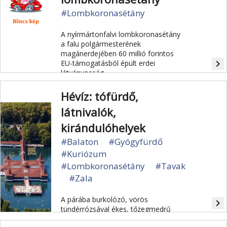
#Lombkoronasétány
A nyírmártonfalvi lombkoronasétány
a falu polgármesterének
magánerdejében 60 millió forintos
navigate_next
EU-támogatásból épült erdei
látványosság.
Hévíz: tófürdő,
látnivalók,
kirándulóhelyek
#Balaton
#Gyógyfürdő
#Kuriózum
#Lombkoronasétány
#Tavak
#Zala
A párába burkolózó, vörös
navigate_next
tündérrózsával ékes, tőzegmedrű
forrástó Európa legnagyobb gyógyító