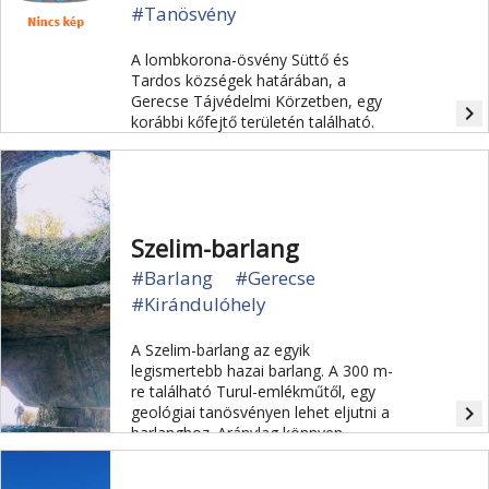
#Tanösvény
A lombkorona-ösvény Süttő és
Tardos községek határában, a
Gerecse Tájvédelmi Körzetben, egy
navigate_next
korábbi kőfejtő területén található.
Szelim-barlang
#Barlang
#Gerecse
#Kirándulóhely
A Szelim-barlang az egyik
legismertebb hazai barlang. A 300 m-
re található Turul-emlékműtől, egy
navigate_next
geológiai tanösvényen lehet eljutni a
barlanghoz. Aránylag könnyen
megközelíthető és nagyon sokan
látogatják.