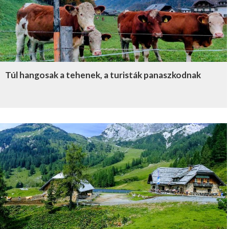
Túl hangosak a tehenek, a turisták panaszkodnak