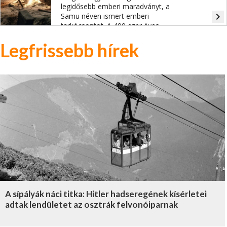
legidősebb emberi maradványt, a
navigate_next
Samu néven ismert emberi
tarkócsontot. A 400 ezer éves
régészeti lelőhelyen kőeszközök,
Legfrissebb hírek
tűzhelyek, állatcsontok, lábnyomok
mesélnek az ősemberek, köztük az itt
megtalált „Samu" életéről.
A sípályák náci titka: Hitler hadseregének kísérletei
adtak lendületet az osztrák felvonóiparnak