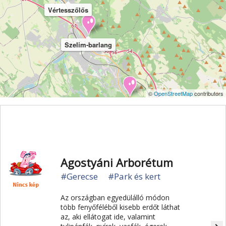
Vértes
Veszprém
Világörökség
Visegrád
Vértesszőlős
Vízesés
Zala
Zemplén
Zselic
Szelim-barlang
©
OpenStreetMap
contributors
Turul-szobor Tatabányánál
Agostyáni Arborétum
#Gerecse
#Park és kert
Az országban egyedülálló módon
több fenyőféléből kisebb erdőt láthat
az, aki ellátogat ide, valamint