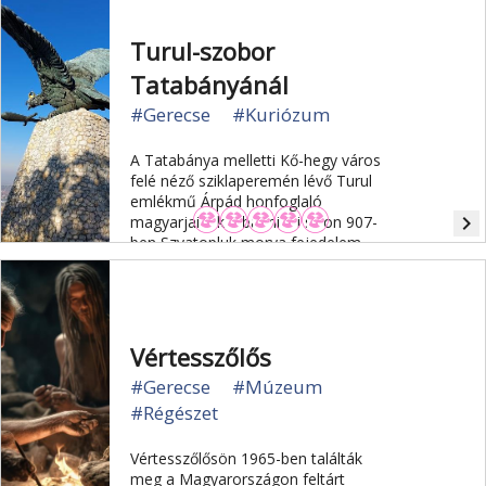
Turul-szobor
Tatabányánál
#Gerecse
#Kuriózum
A Tatabánya melletti Kő-hegy város
felé néző sziklaperemén lévő Turul
emlékmű Árpád honfoglaló
navigate_next
magyarjainak a bánhidai síkon 907-
ben Szvatopluk morva fejedelem
fölött aratott győzelmére emlékeztet.
Vértesszőlős
#Gerecse
#Múzeum
#Régészet
Vértesszőlősön 1965-ben találták
meg a Magyarországon feltárt