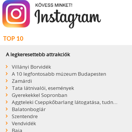
TOP 10
A legkeresettebb attrakciók
Villányi Borvidék
A 10 legfontosabb múzeum Budapesten
Zamárdi
Tata látnivalói, események
Gyerekekkel Sopronban
Aggteleki Cseppkőbarlang látogatása, tudnivalók
Balatonboglár
Szentendre
Vendvidék
Baja