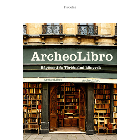
hirdetés