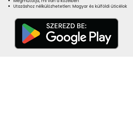
Megmutatja, mi van a közelben
Utazáshoz nélkülözhetetlen: Magyar és külföldi úticélok