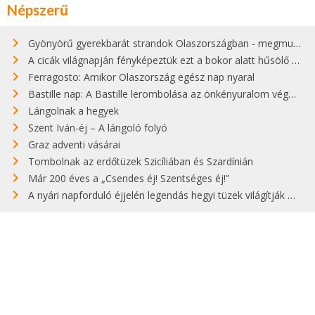
Népszerű
Gyönyörű gyerekbarát strandok Olaszországban - megmutatjuk a 15 legjobbat
A cicák világnapján fényképeztük ezt a bokor alatt hűsölő cicát Kisorosziban
Ferragosto: Amikor Olaszország egész nap nyaral
Bastille nap: A Bastille lerombolása az önkényuralom végét jelentette
Lángolnak a hegyek
Szent Iván-éj – A lángoló folyó
Graz adventi vásárai
Tombolnak az erdőtüzek Szicíliában és Szardínián
Már 200 éves a „Csendes éj! Szentséges éj!”
A nyári napforduló éjjelén legendás hegyi tüzek világítják meg Zugspitzét