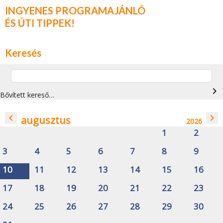
INGYENES PROGRAMAJÁNLÓ
ÉS ÚTI TIPPEK!
Keresés
navigate_next
Bővített kereső…
navigate_before
navigate_next
augusztus
2026
1
2
3
4
5
6
7
8
9
10
11
12
13
14
15
16
17
18
19
20
21
22
23
24
25
26
27
28
29
30