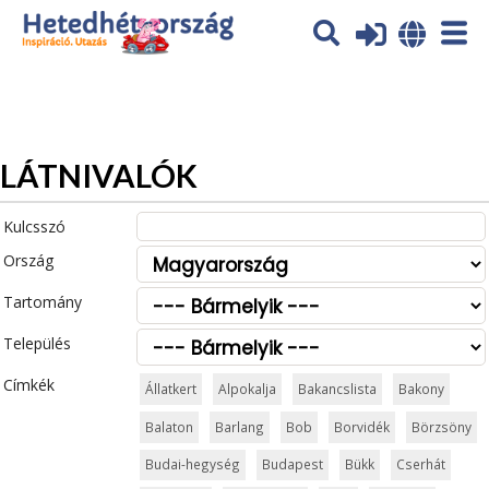
Az oldal sütiket (cookies) használ. További tájékoztatás itt:
Adatvédelmi tájékoztató
Ok
LÁTNIVALÓK
Kulcsszó
Ország
Tartomány
Település
Címkék
Állatkert
Alpokalja
Bakancslista
Bakony
Balaton
Barlang
Bob
Borvidék
Börzsöny
Budai-hegység
Budapest
Bükk
Cserhát