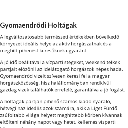
Gyomaendrődi Holtágak
A legváltozatosabb természeti értékekben bővelkedő
környezet ideális helye az aktív horgászatnak és a
meghitt pihenést keresőknek egyaránt.
A jó idő beálltával a vízparti stégeket, weekend telkek
partjait elözönli az idelátogató horgászok népes hada.
Gyomaendrőd vizeit szívesen keresi fel a magyar
horgászközösség, hisz halállományban rendkívül
gazdag vizek találhatók errefelé, garantálva a jó fogást.
A holtágak partján pihenő számos kiadó nyaraló,
hétvégi ház ideális azok számára, akik a Liget Fürdő
zsúfoltabb világa helyett meghittebb körben kívánnak
eltölteni néhány napot vagy hetet, kellemes vízparti