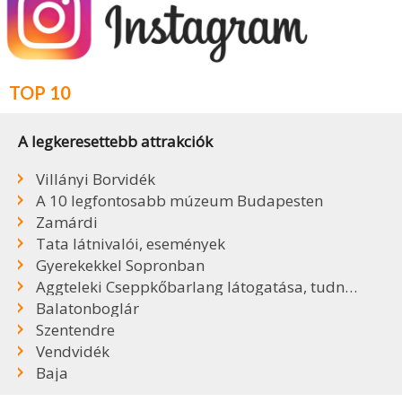
TOP 10
A legkeresettebb attrakciók
Villányi Borvidék
A 10 legfontosabb múzeum Budapesten
Zamárdi
Tata látnivalói, események
Gyerekekkel Sopronban
Aggteleki Cseppkőbarlang látogatása, tudnivalók
Balatonboglár
Szentendre
Vendvidék
Baja