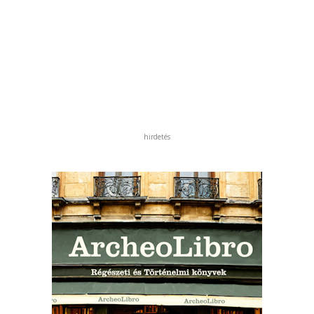
hirdetés