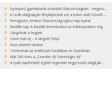
Gyönyörű gyerekbarát strandok Olaszországban - megmutatjuk a 15 legjobbat
A cicák világnapján fényképeztük ezt a bokor alatt hűsölő cicát Kisorosziban
Ferragosto: Amikor Olaszország egész nap nyaral
Bastille nap: A Bastille lerombolása az önkényuralom végét jelentette
Lángolnak a hegyek
Szent Iván-éj – A lángoló folyó
Graz adventi vásárai
Tombolnak az erdőtüzek Szicíliában és Szardínián
Már 200 éves a „Csendes éj! Szentséges éj!”
A nyári napforduló éjjelén legendás hegyi tüzek világítják meg Zugspitzét