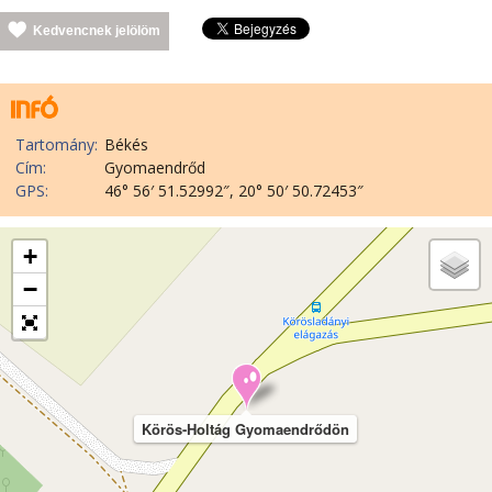
Kedvencnek jelölöm
Tartomány:
Békés
Cím:
Gyomaendrőd
GPS:
46° 56′ 51.52992″, 20° 50′ 50.72453″
+
−
Körös-Holtág Gyomaendrődön