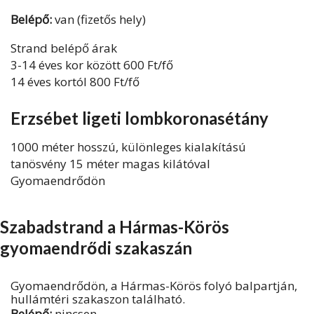
Belépő:
van (fizetős hely)
Strand belépő árak
3-14 éves kor között 600 Ft/fő
14 éves kortól 800 Ft/fő
Erzsébet ligeti lombkoronasétány
1000 méter hosszú, különleges kialakítású
tanösvény 15 méter magas kilátóval
Gyomaendrődön
Szabadstrand a Hármas-Körös
gyomaendrődi szakaszán
Gyomaendrődön, a Hármas-Körös folyó balpartján,
hullámtéri szakaszon található.
Belépő:
nincsen