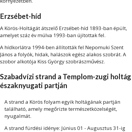
környezetben.
Erzsébet-híd
A Körös-Holtágát átszelő Erzsébet-híd 1893-ban épült,
amelyet száz év múlva 1993-ban újítottak fel.
A hídkorlátra 1994-ben állították fel Nepomuki Szent
János a folyók, hidak, halászok egész alakos szobrát. A
szobor alkotója Kiss György szobrászművész.
Szabadvízi strand a Templom-zugi holtág
északnyugati partján
A strand a Körös folyam egyik holtágának partján
található, amely megőrizte természetközelségét,
nyugalmát.
A strand fürdési idénye: Június 01 - Augusztus 31-ig