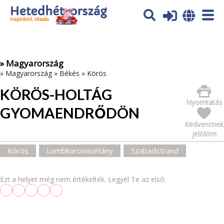
Az oldal sütiket (cookies) használ. További tájékoztatás itt:
Adatvédelmi tájékoztató
Ok
» Magyarország
»
Magyarország
»
Békés
»
Körös
KÖRÖS-HOLTÁG
Nyomtatás
GYOMAENDRŐDÖN
Kedvencnek
jelölöm
Körös
Lombkoronasétány
Szabadstrand
Ezt a helyet még nem értékelték. Legyél Te az első: