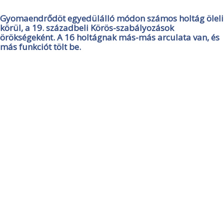
Gyomaendrődöt egyedülálló módon számos holtág öleli
körül, a 19. századbeli Körös-szabályozások
örökségeként. A 16 holtágnak más-más arculata van, és
más funkciót tölt be.