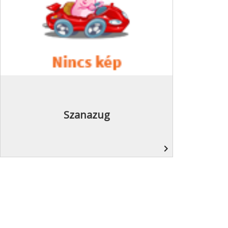
Szanazug
navigate_next