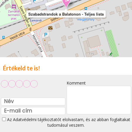
Szabadstrandok a Balatonon - Teljes lista
Értékeld te is!
Komment
Az
Adatvédelmi tájékoztatót
elolvastam, és az abban foglaltakat
tudomásul veszem.