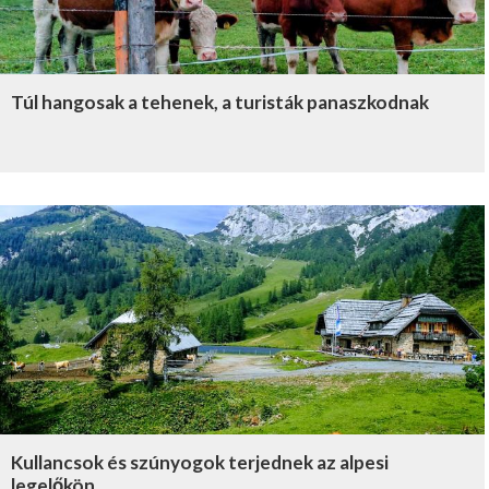
Túl hangosak a tehenek, a turisták panaszkodnak
Kullancsok és szúnyogok terjednek az alpesi
legelőkön