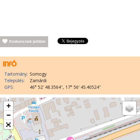
Kedvencnek jelölöm
Tartomány:
Somogy
Település:
Zamárdi
GPS:
46° 52′ 48.3564″, 17° 56′ 45.40524″
+
−