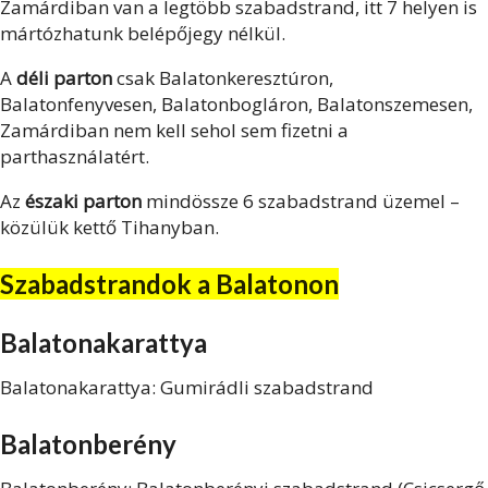
Zamárdiban van a legtöbb szabadstrand, itt 7 helyen is
mártózhatunk belépőjegy nélkül.
A
déli parton
csak Balatonkeresztúron,
Balatonfenyvesen, Balatonbogláron, Balatonszemesen,
Zamárdiban nem kell sehol sem fizetni a
parthasználatért.
Az
északi parton
mindössze 6 szabadstrand üzemel –
közülük kettő Tihanyban.
Szabadstrandok a Balatonon
Balatonakarattya
Balatonakarattya: Gumirádli szabadstrand
Balatonberény