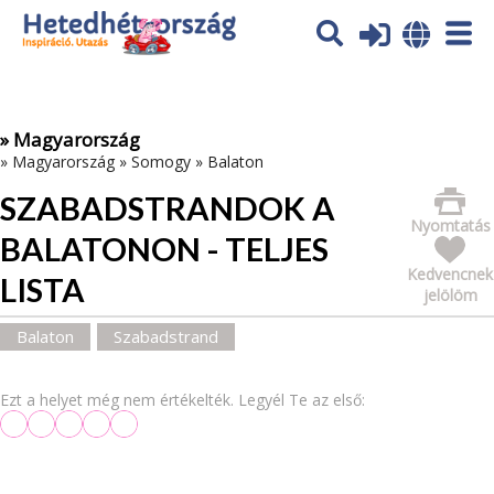
Az oldal sütiket (cookies) használ. További tájékoztatás itt:
Adatvédelmi tájékoztató
Ok
» Magyarország
»
Magyarország
»
Somogy
»
Balaton
SZABADSTRANDOK A
Nyomtatás
BALATONON - TELJES
Kedvencnek
LISTA
jelölöm
Balaton
Szabadstrand
Ezt a helyet még nem értékelték. Legyél Te az első: