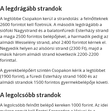
A legdrágább strandok
A legtöbbe Csopakon kerül a strandolás: a felnőtteknek
2600 forintot kell fizetniük. A második legdrágább a
siófoki Nagystrand és a balatonfüredi Esterházy strand
a maga 2500 forintos belépőjével, a harmadik pedig az
almádi Wesselény strand, ahol 2400 forintot kérnek el.
Negyedik helyen az alsóörsi strand (2300 Ft), majd a
másik három almádi strand következik 2200-2200
forinttal.
A gyerekbelépőért szintén Csopakon kérik a legtöbbet
(1900 forint), a füredi Esterházy strand 1600 és az
almádi strandok 1500 forintos gyermekbelépője követi.
A legolcsóbb strandok
A legolcsóbb felnőtt belépő kereken 1000 forint. Az idei
nyáron ennyit kell fizetni Szepezden a Viriusi és a