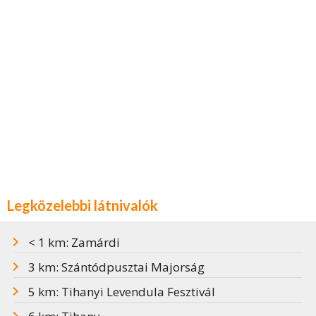
Legközelebbi látnivalók
< 1 km: Zamárdi
3 km: Szántódpusztai Majorság
5 km: Tihanyi Levendula Fesztivál