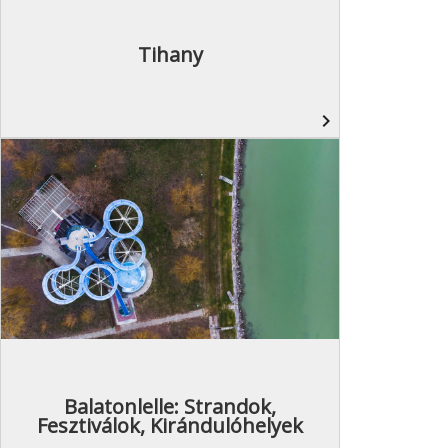
Tihany
navigate_next
Balatonlelle: Strandok,
Fesztiválok, Kirándulóhelyek