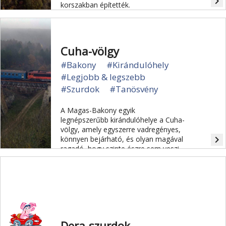
navigate_next
korszakban építették.
Cuha-völgy
#Bakony
#Kirándulóhely
#Legjobb & legszebb
#Szurdok
#Tanösvény
A Magas-Bakony egyik
legnépszerűbb kirándulóhelye a Cuha-
völgy, amely egyszerre vadregényes,
navigate_next
könnyen bejárható, és olyan magával
ragadó, hogy szinte észre sem veszi
az ember, hogy legyalogolt néhány
kilométert.
Dera-szurdok