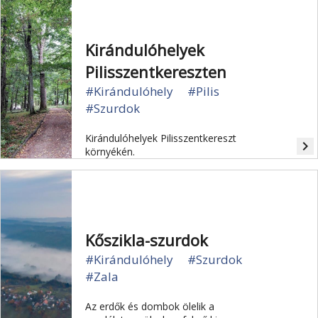
Kirándulóhelyek
Pilisszentkereszten
#Kirándulóhely
#Pilis
#Szurdok
Kirándulóhelyek Pilisszentkereszt
navigate_next
környékén.
Kőszikla-szurdok
#Kirándulóhely
#Szurdok
#Zala
Az erdők és dombok ölelik a