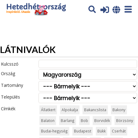
Az oldal sütiket (cookies) használ. További tájékoztatás itt:
Adatvédelmi tájékoztató
Ok
LÁTNIVALÓK
Kulcsszó
Ország
Tartomány
Település
Címkék
Állatkert
Alpokalja
Bakancslista
Bakony
Balaton
Barlang
Bob
Borvidék
Börzsöny
Budai-hegység
Budapest
Bükk
Cserhát