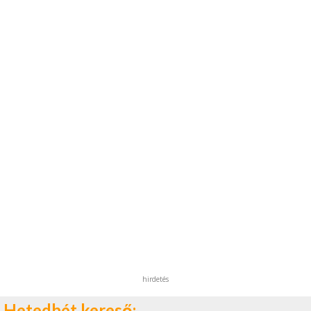
hirdetés
Hetedhét kereső: