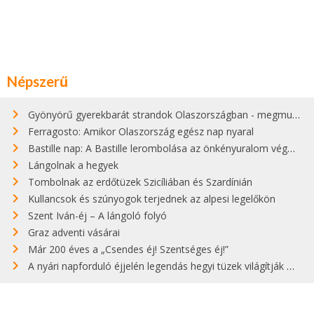
Népszerű
Gyönyörű gyerekbarát strandok Olaszországban - megmutatjuk a 15 legjobbat
Ferragosto: Amikor Olaszország egész nap nyaral
Bastille nap: A Bastille lerombolása az önkényuralom végét jelentette
Lángolnak a hegyek
Tombolnak az erdőtüzek Szicíliában és Szardínián
Kullancsok és szúnyogok terjednek az alpesi legelőkön
Szent Iván-éj – A lángoló folyó
Graz adventi vásárai
Már 200 éves a „Csendes éj! Szentséges éj!”
A nyári napforduló éjjelén legendás hegyi tüzek világítják meg Zugspitzét