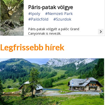
Páris-patak völgye
#Ipoly
#Nemzeti Park
#Palócföld
#Szurdok
Páris-patak völgyét a palóc Grand
navigate_next
Canyonnak is nevezik.
Legfrissebb hírek