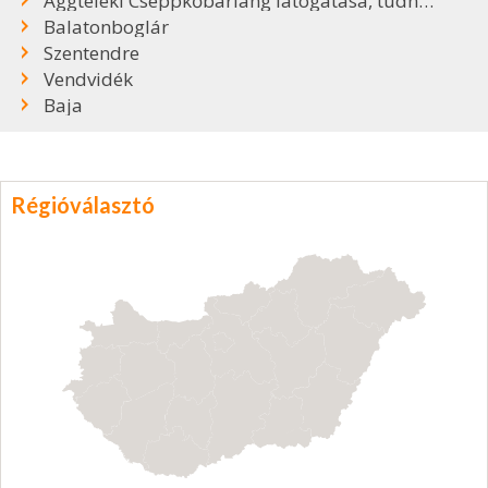
Aggteleki Cseppkőbarlang látogatása, tudnivalók
Balatonboglár
Szentendre
Vendvidék
Baja
Régióválasztó