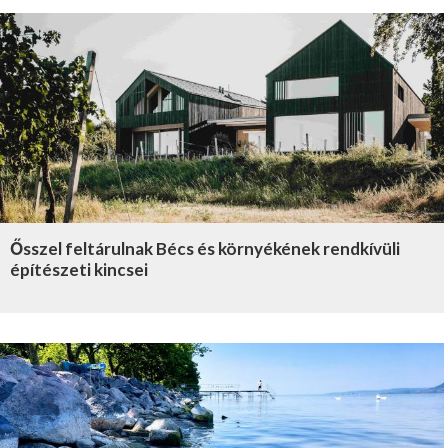
Ősszel feltárulnak Bécs és környékének rendkívüli
építészeti kincsei