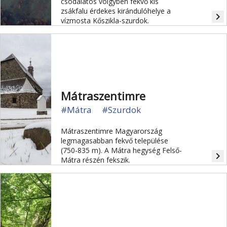
csodálatos völgyben fekvő kis
zsákfalu érdekes kirándulóhelye a
navigate_next
vízmosta Kőszikla-szurdok.
Mátraszentimre
#Mátra
#Szurdok
Mátraszentimre Magyarország
legmagasabban fekvő települése
(750-835 m). A Mátra hegység Felső-
navigate_next
Mátra részén fekszik.