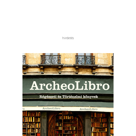
hirdetés