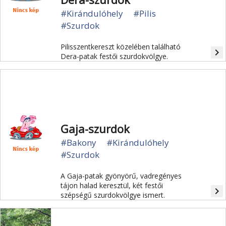
#Kirándulóhely
#Pilis
#Szurdok
Pilisszentkereszt közelében található
navigate_next
Dera-patak festői szurdokvölgye.
Gaja-szurdok
#Bakony
#Kirándulóhely
#Szurdok
A Gaja-patak gyönyörű, vadregényes
tájon halad keresztül, két festői
navigate_next
szépségű szurdokvölgye ismert.