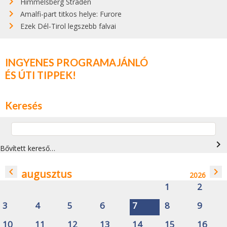
Himmelsberg Straden
Amalfi-part titkos helye: Furore
Ezek Dél-Tirol legszebb falvai
INGYENES PROGRAMAJÁNLÓ
ÉS ÚTI TIPPEK!
Keresés
navigate_next
Bővített kereső…
navigate_before
navigate_next
augusztus
2026
1
2
3
4
5
6
7
8
9
10
11
12
13
14
15
16