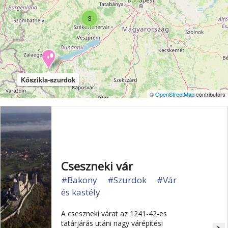
Vértes
Veszprém
Világörökség
Visegrád
3
Vízesés
Zala
Zemplén
Zselic
Kőszikla-szurdok
©
OpenStreetMap
contributors
Cseszneki vár
#Bakony
#Szurdok
#Vár
és kastély
A cseszneki várat az 1241-42-es
tatárjárás utáni nagy várépítési