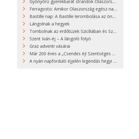
Gyönyörű gyerekbarát strandok Olaszországban - megmutatjuk a 15 legjobbat
Ferragosto: Amikor Olaszország egész nap nyaral
Bastille nap: A Bastille lerombolása az önkényuralom végét jelentette
Lángolnak a hegyek
Tombolnak az erdőtüzek Szicíliában és Szardínián
Szent Iván-éj – A lángoló folyó
Graz adventi vásárai
Már 200 éves a „Csendes éj! Szentséges éj!”
A nyári napforduló éjjelén legendás hegyi tüzek világítják meg Zugspitzét