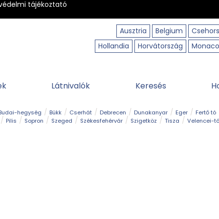
védelmi tájékoztató
Ausztria
Belgium
Csehor
Hollandia
Horvátország
Monac
ek
Látnivalók
Keresés
H
Budai-hegység
Bükk
Cserhát
Debrecen
Dunakanyar
Eger
Fertő tó
Pilis
Sopron
Szeged
Székesfehérvár
Szigetköz
Tisza
Velencei-t
Kilátó
Kirándulóhely
Kisvasút
Kuriózum
Lombkoronasétány
Múzeu