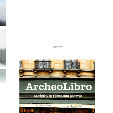
hirdetés