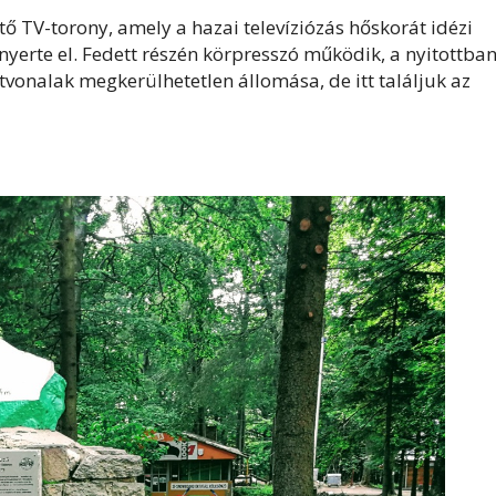
ő TV-torony, amely a hazai televíziózás hőskorát idézi
yerte el. Fedett részén körpresszó működik, a nyitottba
tvonalak megkerülhetetlen állomása, de itt találjuk az