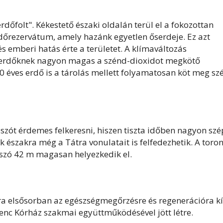
dőfolt". Kékestető északi oldalán terül el a fokozottan
rdőrezervátum, amely hazánk egyetlen őserdeje. Ez azt
s emberi hatás érte a területet. A klímaváltozás
serdőknek nagyon magas a szénd-dioxidot megkötő
 éves erdő is a tárolás mellett folyamatosan köt meg sz
sszót érdemes felkeresni, hiszen tiszta időben nagyon szé
 északra még a Tátra vonulatait is felfedezhetik. A toro
sszó 42 m magasan helyezkedik el.
ára elsősorban az egészségmegőrzésre és regenerációra k
enc Kórház szakmai együttműködésével jött létre.