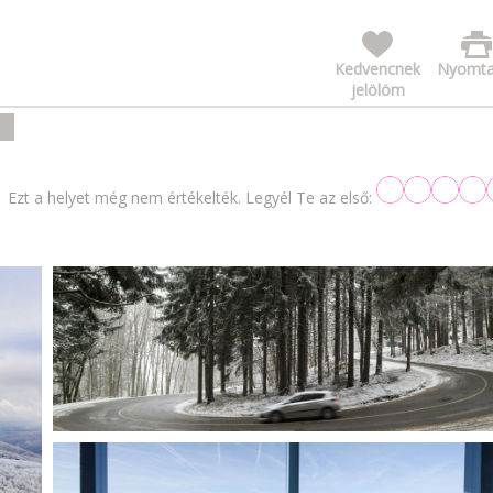
Kedvencnek
Nyomta
jelölöm
Ezt a helyet még nem értékelték. Legyél Te az első: