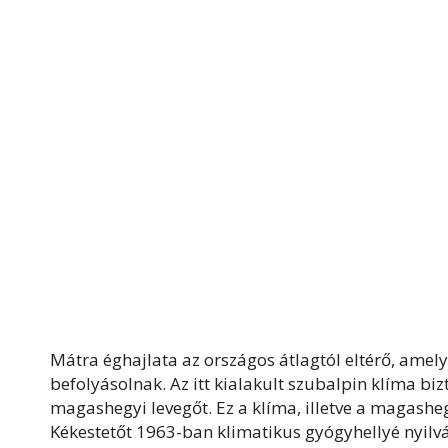
Mátra éghajlata az országos átlagtól eltérő, amel
befolyásolnak. Az itt kialakult szubalpin klíma biz
magashegyi levegőt. Ez a klíma, illetve a magasheg
Kékestetőt 1963-ban klimatikus gyógyhellyé nyilvá