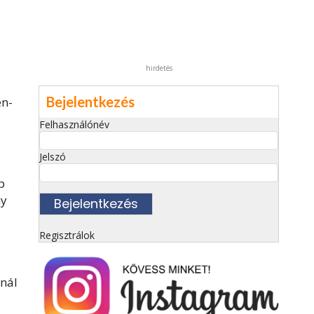
hirdetés
Bejelentkezés
én-
Felhasználónév
Jelszó
p
ny
Regisztrálok
ínál