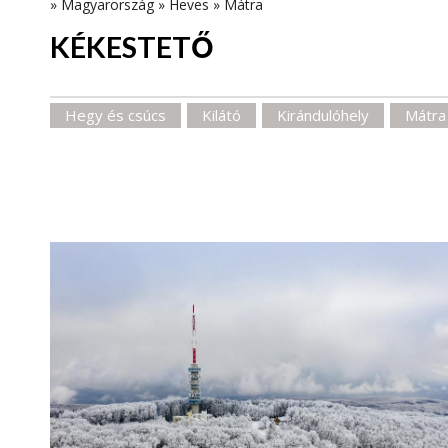
»
Magyarország
»
Heves
»
Mátra
KÉKESTETŐ
Hegy és csúcs
Kilátó
Kirándulóhely
Mátra