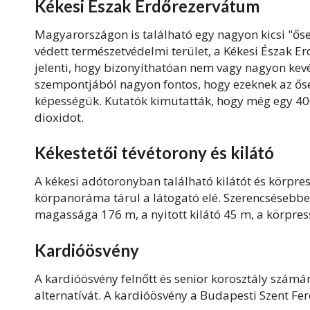
Kékesi Észak Erdőrezervátum
Magyarországon is található egy nagyon kicsi "őser
védett természetvédelmi terület, a Kékesi Észak E
jelenti, hogy bizonyíthatóan nem vagy nagyon kevé
szempontjából nagyon fontos, hogy ezeknek az ő
képességük. Kutatók kimutatták, hogy még egy 400
dioxidot.
Kékestetői tévétorony és kilátó
A kékesi adótoronyban található kilátót és körpre
körpanoráma tárul a látogató elé. Szerencsésebbek
magassága 176 m, a nyitott kilátó 45 m, a körpre
Kardióösvény
A kardióösvény felnőtt és senior korosztály szám
alternatívát.
A kardióösvény a Budapesti Szent Fer