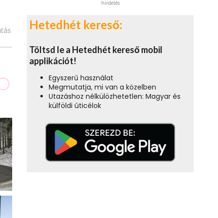
hirdetés
Hetedhét kereső:
tás
Töltsd le a Hetedhét kereső mobil
applikációt!
Egyszerű használat
Megmutatja, mi van a közelben
Utazáshoz nélkülözhetetlen: Magyar és
külföldi úticélok