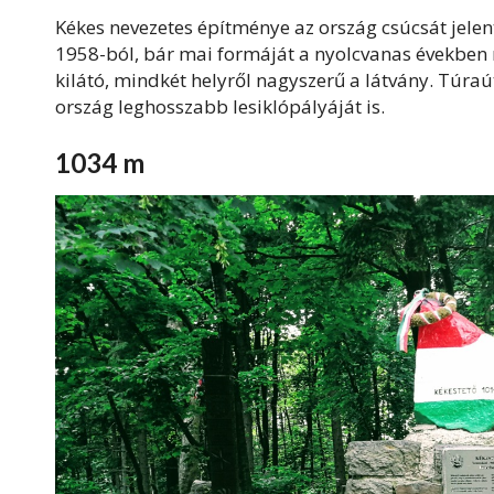
Kékes nevezetes építménye az ország csúcsát jelent
1958-ból, bár mai formáját a nyolcvanas években n
kilátó, mindkét helyről nagyszerű a látvány. Túraú
ország leghosszabb lesiklópályáját is.
1034 m