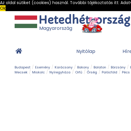
Az oldal sütiket (cookies) használ. További tájékoztatás itt:
Adat
Ok
Magyarország
Nyitólap
Hír
Budapest
Esemény
Karácsony
Bakony
Balaton
Börzsöny
Mecsek
Miskolc
Nyíregyháza
Orfű
Őrség
Palócföld
Pécs
Barlang
Bob
Gyógyfürdő
Hegy és csúcs
Hegyi felvonó
Kerékpár
Templom és kolostor
Vár és kastély
Világörökség