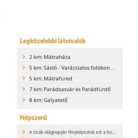
n
Legközelebbi látnivalók
2 km: Mátraháza
5 km: Sástó - Varázslatos fotókon Magyarország legmagasabban fekvő tava
5 km: Mátrafüred
7 km: Parádsasvár és Parádfürdő
8 km: Galyatető
Népszerű
A cicák világnapján fényképeztük ezt a bokor alatt hűsölő cicát Kisorosziban