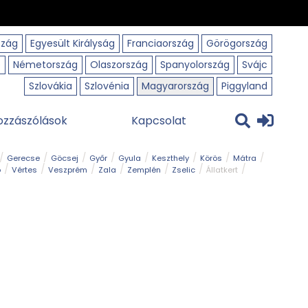
szág
Egyesült Királyság
Franciaország
Görögország
o
Németország
Olaszország
Spanyolország
Svájc
Szlovákia
Szlovénia
Magyarország
Piggyland
ozzászólások
Kapcsolat
Gerecse
Göcsej
Győr
Gyula
Keszthely
Körös
Mátra
ó
Vértes
Veszprém
Zala
Zemplén
Zselic
Állatkert
m
Nemzeti Park
Szabadstrand
Szurdok
Tanösvény
Tavak