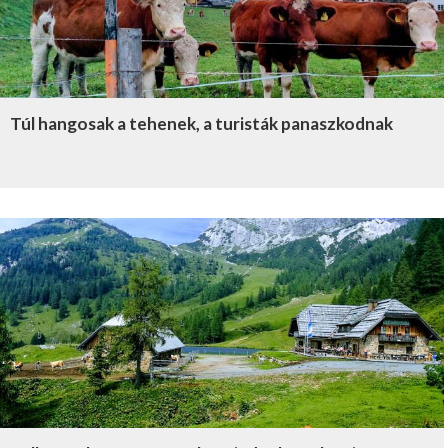
Túl hangosak a tehenek, a turisták panaszkodnak