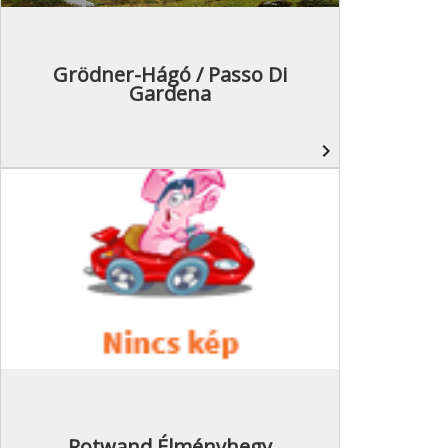
Grödner-Hágó / Passo Di
Gardena
navigate_next
Rotwand Élményhegy