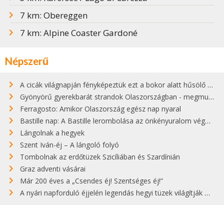
7 km: Obereggen
7 km: Alpine Coaster Gardoné
Népszerű
A cicák világnapján fényképeztük ezt a bokor alatt hűsölő cicát Kisorosziban
Gyönyörű gyerekbarát strandok Olaszországban - megmutatjuk a 15 legjobbat
Ferragosto: Amikor Olaszország egész nap nyaral
Bastille nap: A Bastille lerombolása az önkényuralom végét jelentette
Lángolnak a hegyek
Szent Iván-éj – A lángoló folyó
Tombolnak az erdőtüzek Szicíliában és Szardínián
Graz adventi vásárai
Már 200 éves a „Csendes éj! Szentséges éj!”
A nyári napforduló éjjelén legendás hegyi tüzek világítják meg Zugspitzét