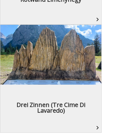
navigate_next
Drei Zinnen (Tre Cime Di
Lavaredo)
navigate_next