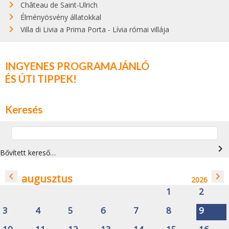
Château de Saint-Ulrich
Élményösvény állatokkal
Villa di Livia a Prima Porta - Lívia római villája
INGYENES PROGRAMAJÁNLÓ
ÉS ÚTI TIPPEK!
Keresés
navigate_next
Bővített kereső…
navigate_before
navigate_next
augusztus
2026
1
2
3
4
5
6
7
8
9