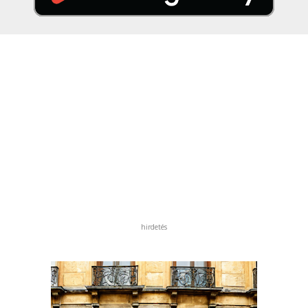
hirdetés