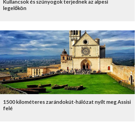
Kullancsok és szúnyogok terjednek az alpesi
legelőkön
1500 kilométeres zarándokút-hálózat nyílt meg Assisi
felé