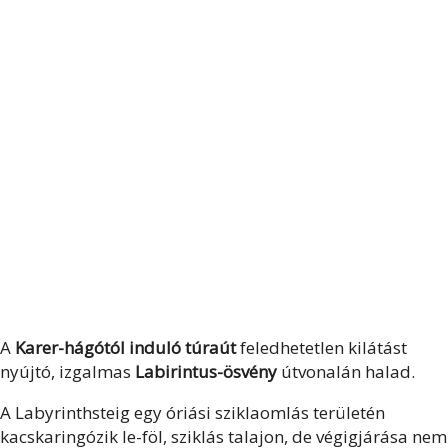
A
Karer-hágótól induló túraút
feledhetetlen kilátást
nyújtó, izgalmas
Labirintus-ösvény
útvonalán halad.
A Labyrinthsteig egy óriási sziklaomlás területén
kacskaringózik le-föl, sziklás talajon, de végigjárása nem