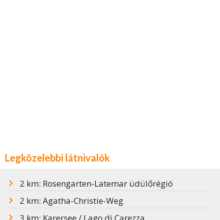
Legközelebbi látnivalók
2 km: Rosengarten-Latemar üdülőrégió
2 km: Agatha-Christie-Weg
3 km: Karersee / Lago di Carezza