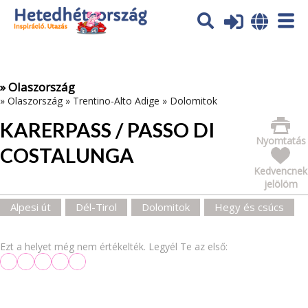
Az oldal sütiket (cookies) használ. További tájékoztatás itt:
Adatvédelmi tájékoztató
Ok
» Olaszország
»
Olaszország
»
Trentino-Alto Adige
»
Dolomitok
KARERPASS / PASSO DI
Nyomtatás
COSTALUNGA
Kedvencnek
jelölöm
Alpesi út
Dél-Tirol
Dolomitok
Hegy és csúcs
Ezt a helyet még nem értékelték. Legyél Te az első: