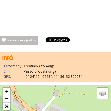
Kedvencnek jelölöm
Tartomány:
Trentino-Alto Adige
Cím:
Passo di Costalunga
GPS:
46° 24′ 15.40728″, 11° 36′ 32.36508″
+
−