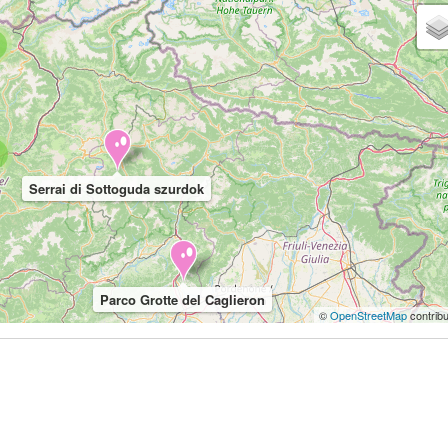
Serrai di Sottoguda szurdok
Parco Grotte del Caglieron
©
OpenStreetMap
contribu