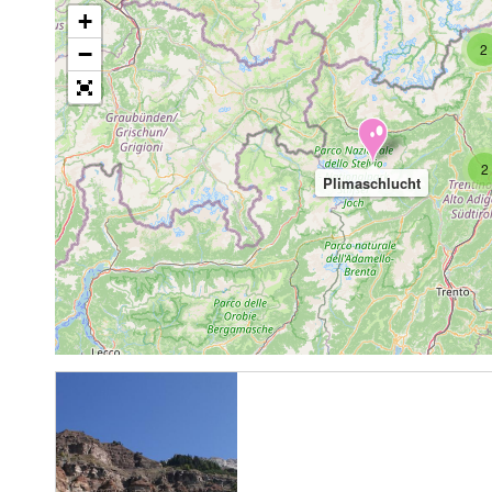
+
2
−
2
Plimaschlucht