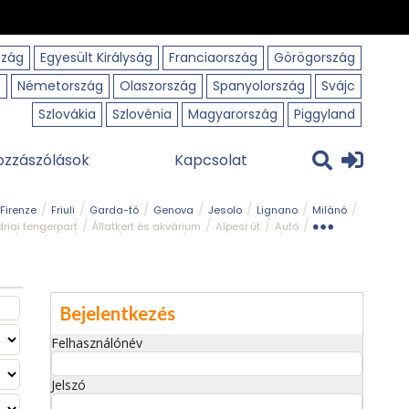
szág
Egyesült Királyság
Franciaország
Görögország
o
Németország
Olaszország
Spanyolország
Svájc
Szlovákia
Szlovénia
Magyarország
Piggyland
ozzászólások
Kapcsolat
Firenze
Friuli
Garda-tó
Genova
Jesolo
Lignano
Milánó
riai tengerpart
Állatkert és akvárium
Alpesi út
Autó
rk
Kerékpár
Kilátó
Legszebb
Ligur tengerpart
Szirt és fok
Szurdok
Tavak
Templom és kolostor
Bejelentkezés
Felhasználónév
Jelszó