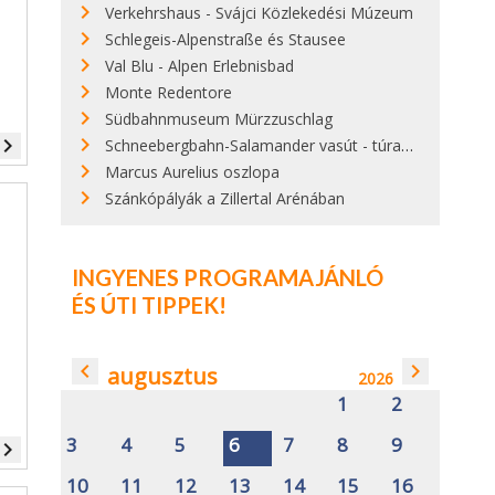
Verkehrshaus - Svájci Közlekedési Múzeum
Schlegeis-Alpenstraße és Stausee
Val Blu - Alpen Erlebnisbad
Monte Redentore
Südbahnmuseum Mürzzuschlag
vigate_next
Schneebergbahn-Salamander vasút - túratipp, árak
Marcus Aurelius oszlopa
Szánkópályák a Zillertal Arénában
INGYENES PROGRAMAJÁNLÓ
ÉS ÚTI TIPPEK!
navigate_before
navigate_next
augusztus
2026
1
2
3
4
5
6
7
8
9
vigate_next
10
11
12
13
14
15
16