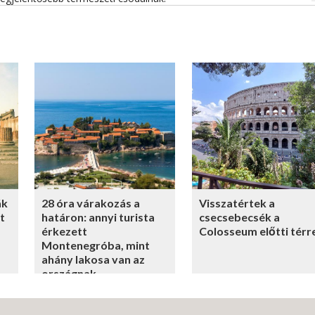
ák
28 óra várakozás a
Visszatértek a
t
határon: annyi turista
csecsebecsék a
érkezett
Colosseum előtti térr
Montenegróba, mint
ahány lakosa van az
országnak