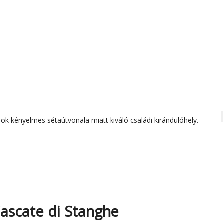
na
ok kényelmes sétaútvonala miatt kiváló családi kirándulóhely.
ascate di Stanghe