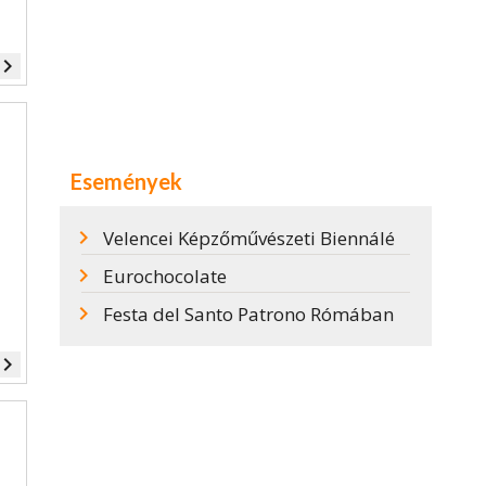
vigate_next
Események
Velencei Képzőművészeti Biennálé
Eurochocolate
Festa del Santo Patrono Rómában
vigate_next