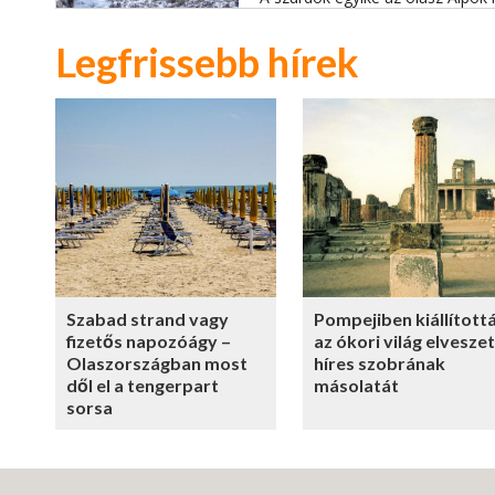
Legfrissebb hírek
Szabad strand vagy
Pompejiben kiállított
fizetős napozóágy –
az ókori világ elveszet
Olaszországban most
híres szobrának
dől el a tengerpart
másolatát
sorsa