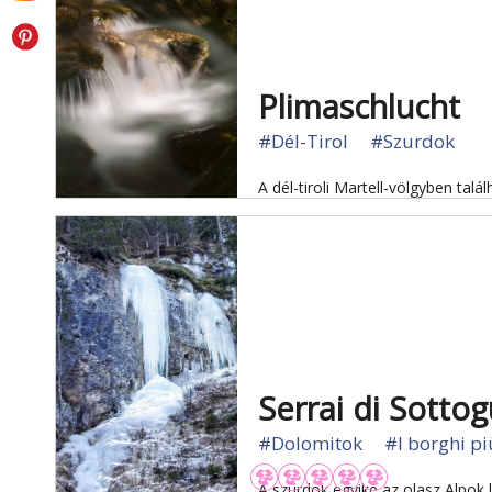
Plimaschlucht
#Dél-Tirol
#Szurdok
A dél-tiroli Martell-völgyben tal
Serrai di Sotto
#Dolomitok
#I borghi più
A szurdok egyike az olasz Alpok 