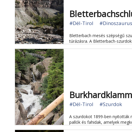
Bletterbachschl
#Dél-Tirol
#Dinoszaurus
Bletterbach mesés szépségű szur
túrázásra. A Bletterbach-szurdok
Burkhardklam
#Dél-Tirol
#Szurdok
A szurdokot 1899-ben nyitották m
pallók és fahidak, amelyek megk