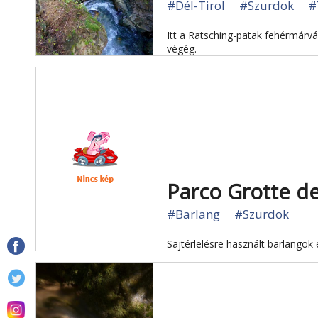
#Dél-Tirol
#Szurdok
#
Itt a Ratsching-patak fehérmárvá
végég.
Parco Grotte de
#Barlang
#Szurdok
Sajtérlelésre használt barlangok