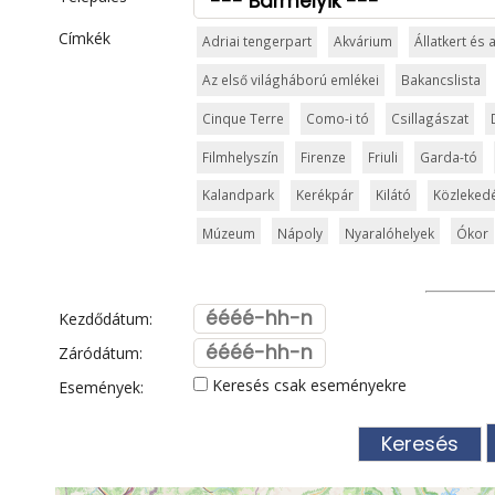
Címkék
Adriai tengerpart
Akvárium
Állatkert és
Az első világháború emlékei
Bakancslista
Cinque Terre
Como-i tó
Csillagászat
Filmhelyszín
Firenze
Friuli
Garda-tó
Kalandpark
Kerékpár
Kilátó
Közleked
Múzeum
Nápoly
Nyaralóhelyek
Ókor
San Marino
Síparadicsom
Strand és für
Szicília
Sziget
Szirt és fok
Szurdok
Kezdődátum:
Toszkán tengerpart
Toszkána
Trentino
Záródátum:
Keresés csak eseményekre
Események:
Városkalauzok
Városok
Vatikán
Velen