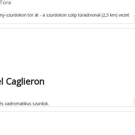
Túra
ny-szurdokon tör át - a szurdokon szép túraútvonal (2,5 km) vezet
na
l Caglieron
na
 és vadromatikus szurdok.