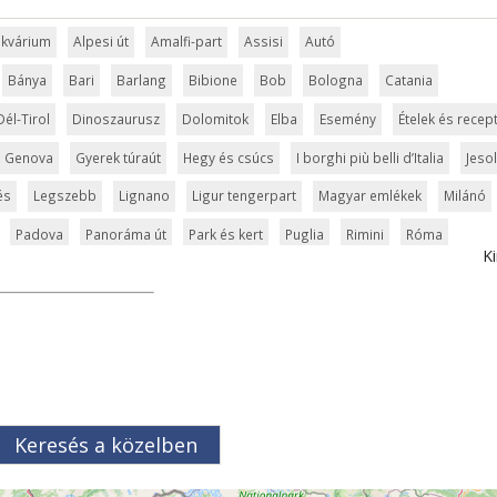
 akvárium
Alpesi út
Amalfi-part
Assisi
Autó
Bánya
Bari
Barlang
Bibione
Bob
Bologna
Catania
Dél-Tirol
Dinoszaurusz
Dolomitok
Elba
Esemény
Ételek és recep
Genova
Gyerek túraút
Hegy és csúcs
I borghi più belli d’Italia
Jeso
és
Legszebb
Lignano
Ligur tengerpart
Magyar emlékek
Milánó
Padova
Panoráma út
Park és kert
Puglia
Rimini
Róma
Ki
dő
Szabadidőpark
Szánkópálya
Szardínia
Szentek és ereklyék
Tavak
Templom és kolostor
Tengerpart
Természet
Torino
Trieszt
Túra
Üdülési kártya
Umbria
Ünnepek
Vár és kastély
ce
Verona
Világörökség
Vízesés
Vízipark
Zöldturista
Keresés a közelben