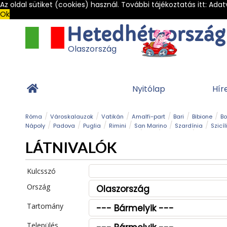
Az oldal sütiket (cookies) használ. További tájékoztatás itt:
Adat
Ok
Olaszország
Nyitólap
Hír
Róma
Városkalauzok
Vatikán
Amalfi-part
Bari
Bibione
B
Nápoly
Padova
Puglia
Rimini
San Marino
Szardínia
Szicíl
Barlang
Bob
Esemény
Ételek és 
LÁTNIVALÓK
Magyar emlékek
Múzeum
Nyaralóhelyek
Ókor
Panoráma út
Tengerpart
Toszkán tengerpart
Túra
Vár és kastély
Világörö
Kulcsszó
Ország
Tartomány
Település