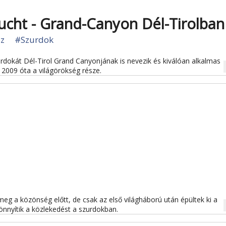
ucht - Grand-Canyon Dél-Tirolban
z
#Szurdok
dokát Dél-Tirol Grand Canyonjának is nevezik és kiválóan alkalmas
na
 2009 óta a világörökség része.
m
eg a közönség előtt, de csak az első világháború után épültek ki a
na
önnyítik a közlekedést a szurdokban.