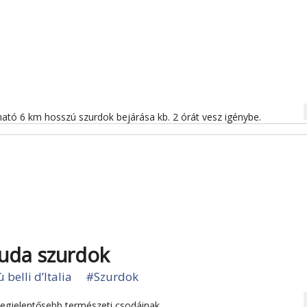
na
álható 6 km hosszú szurdok bejárása kb. 2 órát vesz igénybe.
guda szurdok
 belli d’Italia
#Szurdok
na
legjelentősebb természeti csodáinak.