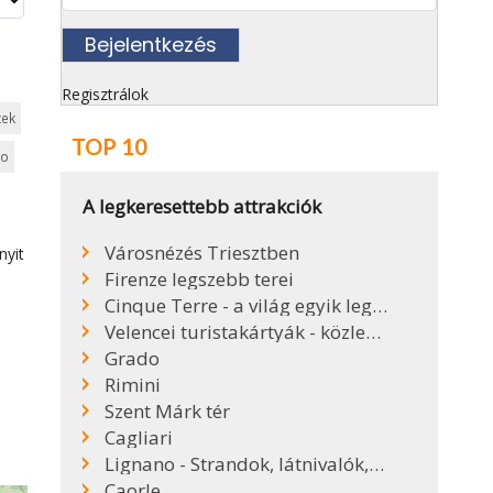
Regisztrálok
tek
TOP 10
lo
A legkeresettebb attrakciók
Városnézés Triesztben
nyit
Firenze legszebb terei
Cinque Terre - a világ egyik legszebb partszakasza
Velencei turistakártyák - közlekedés Velencében
Grado
Rimini
Szent Márk tér
Cagliari
Lignano - Strandok, látnivalók, kirándulóhelyek
Caorle