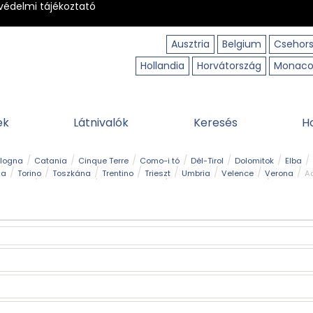
védelmi tájékoztató
Ausztria
Belgium
Csehor
Hollandia
Horvátország
Monac
ek
Látnivalók
Keresés
H
ologna
Catania
Cinque Terre
Como-i tó
Dél-Tirol
Dolomitok
Elba
ia
Torino
Toszkána
Trentino
Trieszt
Umbria
Velence
Verona
Ad
receptek
Filmhelyszín
Hegy és csúcs
I borghi più belli d’Italia
Kalandpa
Park és kert
Szabadidőpark
Szánkópálya
Szentek és ereklyék
Sziget
kség
Vízesés