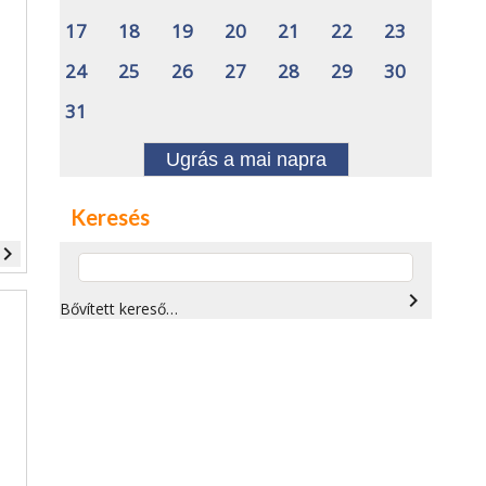
17
18
19
20
21
22
23
24
25
26
27
28
29
30
31
Ugrás a mai napra
Keresés
vigate_next
navigate_next
Bővített kereső…