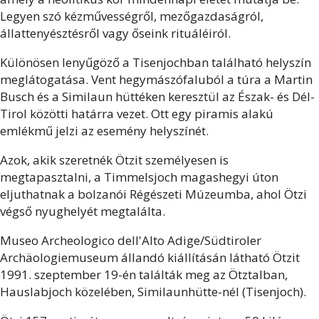
Legyen szó kézművességről, mezőgazdaságról,
állattenyésztésről vagy őseink rituáléiról.
Különösen lenyűgöző a Tisenjochban található helyszín
meglátogatása. Vent hegymászófaluból a túra a Martin
Busch és a Similaun hüttéken keresztül az Észak- és Dél-
Tirol közötti határra vezet. Ott egy piramis alakú
emlékmű jelzi az esemény helyszínét.
Azok, akik szeretnék Ötzit személyesen is
megtapasztalni, a Timmelsjoch magashegyi úton
eljuthatnak a bolzanói Régészeti Múzeumba, ahol Ötzi
végső nyughelyét megtalálta.
Museo Archeologico dell'Alto Adige/Südtiroler
Archäologiemuseum állandó kiállításán látható Ötzit
1991. szeptember 19-én találták meg az Ötztalban,
Hauslabjoch közelében, Similaunhütte-nél (Tisenjoch).