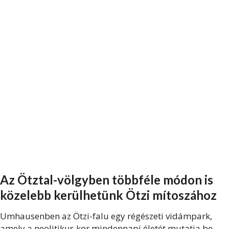
Az Ötztal-völgyben többféle módon is
közelebb kerülhetünk Ötzi mítoszához
Umhausenben az Ötzi-falu egy régészeti vidámpark,
amely a neolitikus kor mindennapi életét mutatja be.