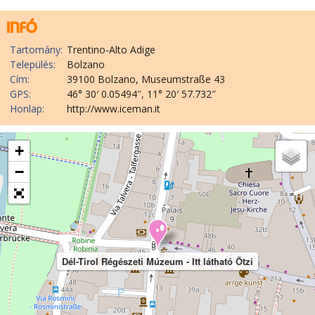
Tartomány:
Trentino-Alto Adige
Település:
Bolzano
Cím:
39100 Bolzano, Museumstraße 43
GPS:
46° 30′ 0.05494″, 11° 20′ 57.732″
Honlap:
http://www.iceman.it
+
−
Dél-Tirol Régészeti Múzeum - Itt látható Ötzi