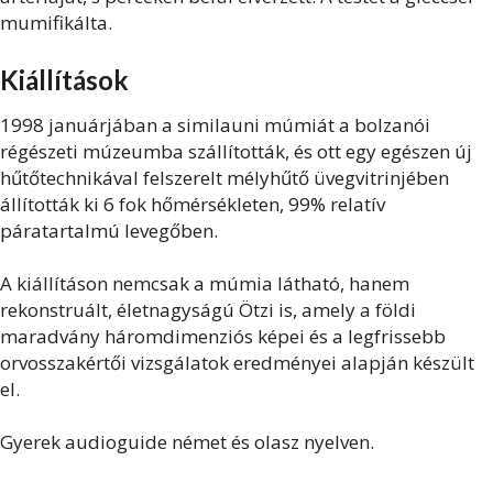
mumifikálta.
Kiállítások
1998 januárjában a similauni múmiát a bolzanói
régészeti múzeumba szállították, és ott egy egészen új
hűtőtechnikával felszerelt mélyhűtő üvegvitrinjében
állították ki 6 fok hőmérsékleten, 99% relatív
páratartalmú levegőben.
A kiállításon nemcsak a múmia látható, hanem
rekonstruált, életnagyságú Ötzi is, amely a földi
maradvány háromdimenziós képei és a legfrissebb
orvosszakértői vizsgálatok eredményei alapján készült
el.
Gyerek audioguide német és olasz nyelven.