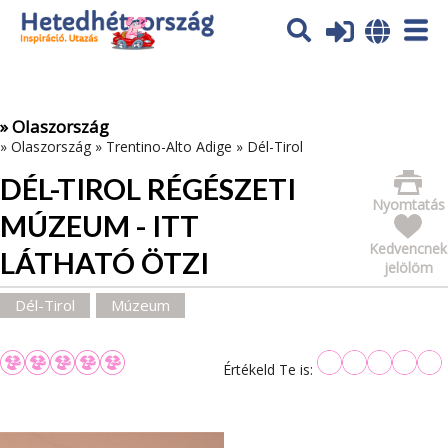
Az oldal sütiket (cookies) használ. További tájékoztatás itt:
Adatvédelmi tájékoztató
Ok
» Olaszország
»
Olaszország
»
Trentino-Alto Adige
»
Dél-Tirol
DÉL-TIROL RÉGÉSZETI
Nyomtatás
MÚZEUM - ITT
Kedvencnek
LÁTHATÓ ÖTZI
jelölöm
Dél-Tirol
Múzeum
Értékeld Te is: