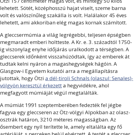
Ötzi 157 centiméter magas volt, és mintegy 50 kilós
lehetett. Sötét, középhosszú hajat viselt, szeme barna
volt és valószínűleg szakálla is volt. Halálakor 45 éves
lehetett, ami akkoriban elég magas kornak számított.
A gleccsermúmia a világ legrégebbi, teljesen épségben
megmaradt emberi holtteste. A Kr. e. 3. századtól 1750-
ig viszonylag enyhe időjárás uralkodott a térségben. A
gleccserek időnként visszahúzódtak, így az emberek át
tudtak kelni nyáron a magashegységek hágóin. A
Glasgow-i Egyetem kutatói arra a megállapításra
jutottak, hogy Ötzi
a dél-tiroli Schnals (olaszul: Senales)-
völgyön keresztül érkezett
a hegyvidékre, ahol
megfagyott múmiáját végül megtalálták.
A múmiát 1991 szeptemberében fedezték fel jégbe
fagyva egy gleccseren az Ötz-völgyi Alpokban az olasz-
osztrák határon, 3210 méteres magasságban. Az
ősembert egy nyíl terítette le, amely eltalálta egy fő
artériáját, s perceken belül elvérzett. A testét a gleccser