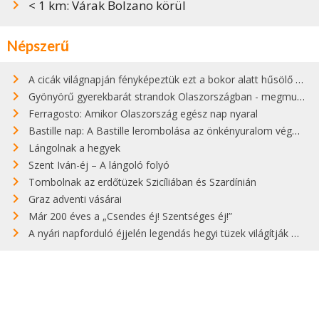
< 1 km: Várak Bolzano körül
Népszerű
A cicák világnapján fényképeztük ezt a bokor alatt hűsölő cicát Kisorosziban
Gyönyörű gyerekbarát strandok Olaszországban - megmutatjuk a 15 legjobbat
Ferragosto: Amikor Olaszország egész nap nyaral
Bastille nap: A Bastille lerombolása az önkényuralom végét jelentette
Lángolnak a hegyek
Szent Iván-éj – A lángoló folyó
Tombolnak az erdőtüzek Szicíliában és Szardínián
Graz adventi vásárai
Már 200 éves a „Csendes éj! Szentséges éj!”
A nyári napforduló éjjelén legendás hegyi tüzek világítják meg Zugspitzét