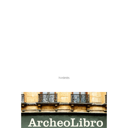
hirdetés