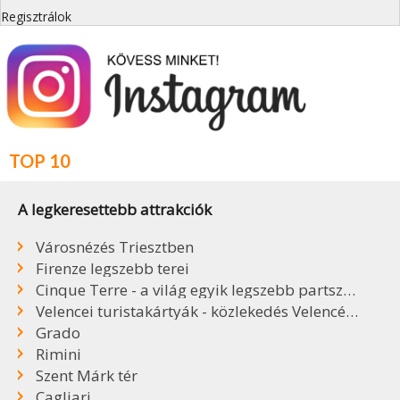
Regisztrálok
TOP 10
A legkeresettebb attrakciók
Városnézés Triesztben
Firenze legszebb terei
Cinque Terre - a világ egyik legszebb partszakasza
Velencei turistakártyák - közlekedés Velencében
Grado
Rimini
Szent Márk tér
Cagliari