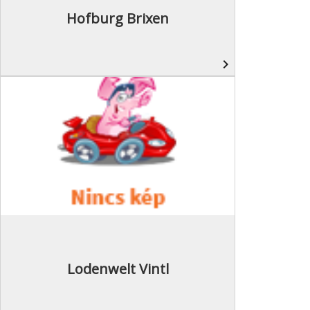
Hofburg Brixen
navigate_next
Lodenwelt Vintl