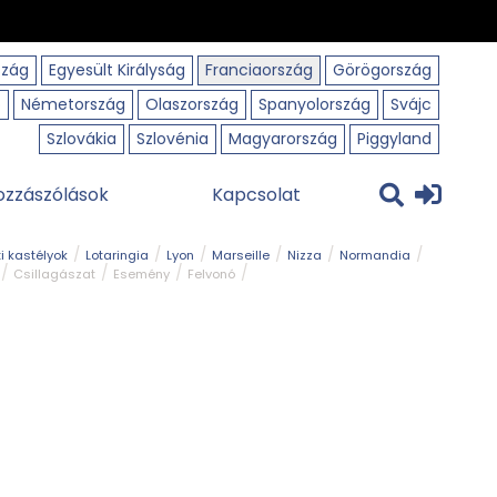
szág
Egyesült Királyság
Franciaország
Görögország
o
Németország
Olaszország
Spanyolország
Svájc
Szlovákia
Szlovénia
Magyarország
Piggyland
ozzászólások
Kapcsolat
i kastélyok
Lotaringia
Lyon
Marseille
Nizza
Normandia
Csillagászat
Esemény
Felvonó
r
Panorámaút
Park és kert
Római emlék
Szabadidőpark