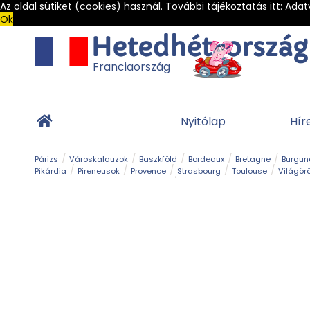
Az oldal sütiket (cookies) használ. További tájékoztatás itt:
Adat
Ok
Franciaország
Nyitólap
Hír
Párizs
Városkalauzok
Baszkföld
Bordeaux
Bretagne
Burgun
Pikárdia
Pireneusok
Provence
Strasbourg
Toulouse
Világör
Franciaország Legszebb Városkái
Gleccser
Hegy és csúcs
Kalandpark
Kerékpár
Kilá
Sziget
Szirt és fok
Szurdok
Tavak
Templom és kolostor
Teng