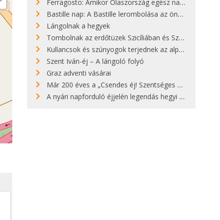
Ferragosto: Amikor Olaszország egész nap nyaral
Bastille nap: A Bastille lerombolása az önkényuralom végét jelentette
Lángolnak a hegyek
Tombolnak az erdőtüzek Szicíliában és Szardínián
Kullancsok és szúnyogok terjednek az alpesi legelőkön
Szent Iván-éj – A lángoló folyó
Graz adventi vásárai
Már 200 éves a „Csendes éj! Szentséges éj!”
A nyári napforduló éjjelén legendás hegyi tüzek világítják meg Zugspitzét