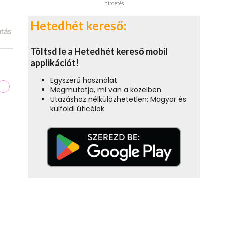
hirdetés
Hetedhét kereső:
tás
Töltsd le a Hetedhét kereső mobil
applikációt!
Egyszerű használat
Megmutatja, mi van a közelben
Utazáshoz nélkülözhetetlen: Magyar és
külföldi úticélok