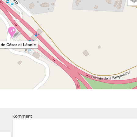
 de César et Léonie
Komment