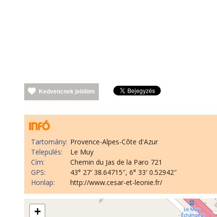
Kedvencnek jelölöm
Tartomány:
Provence-Alpes-Côte d'Azur
Település:
Le Muy
Cím:
Chemin du Jas de la Paro 721
GPS:
43° 27′ 38.64715″, 6° 33′ 0.52942″
Honlap:
http://www.cesar-et-leonie.fr/
+