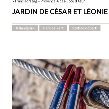
»
Franciaország
»
Provence-Alpes-Côte d'Azur
JARDIN DE CÉSAR ET LÉONIE
Kalandpark
Park és kert
Szabadidőpark