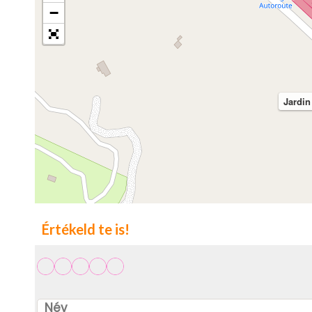
−
Jardin
Értékeld te is!