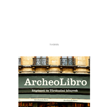
hirdetés