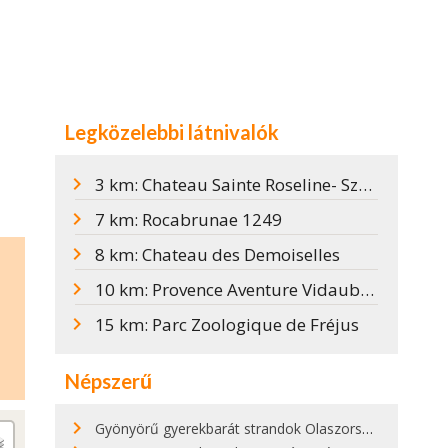
Legközelebbi látnivalók
3 km: Chateau Sainte Roseline- Szent Roseline kastély
7 km: Rocabrunae 1249
8 km: Chateau des Demoiselles
10 km: Provence Aventure Vidauban
15 km: Parc Zoologique de Fréjus
Népszerű
Gyönyörű gyerekbarát strandok Olaszországban - megmutatjuk a 15 legjobbat