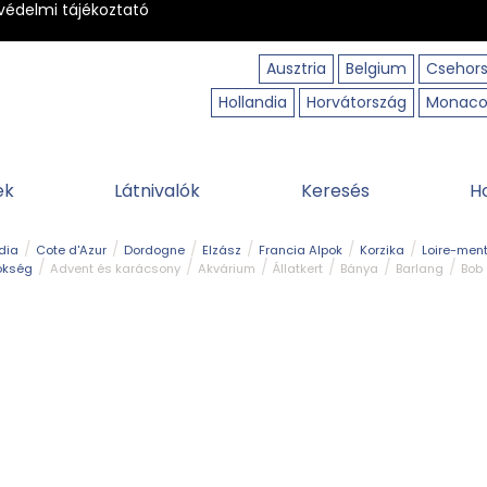
védelmi tájékoztató
Ausztria
Belgium
Csehor
Hollandia
Horvátország
Monac
ek
Látnivalók
Keresés
H
dia
Cote d'Azur
Dordogne
Elzász
Francia Alpok
Korzika
Loire-ment
ökség
Advent és karácsony
Akvárium
Állatkert
Bánya
Barlang
Bob
tó
Közlekedés
Legjobb & legszebb
Magyar kapcsolat
Múzeum
Ősko
erpart
Természeti park
Túra
Vár és kastély
Vidámpark