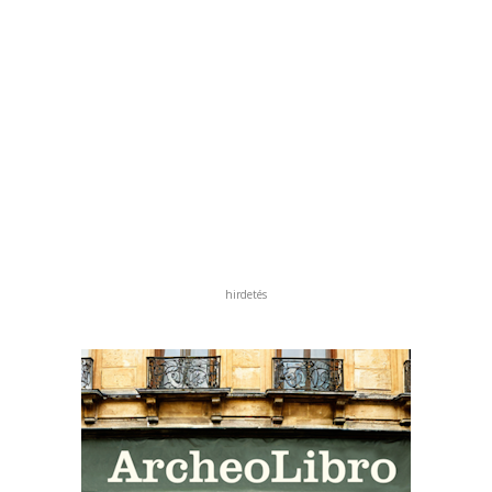
hirdetés