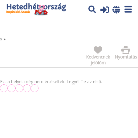
Az oldal sütiket (cookies) használ. További tájékoztatás itt:
Adatvédelmi tájékoztató
Ok
»
»
Kedvencnek
Nyomtatás
jelölöm
Ezt a helyet még nem értékelték. Legyél Te az első: