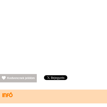
Kedvencnek jelölöm