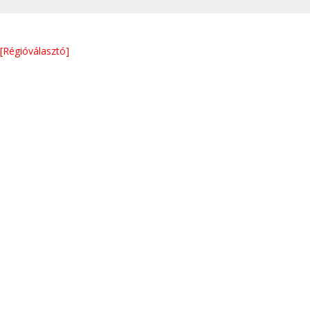
[Régióválasztó]