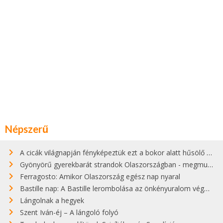
Népszerű
A cicák világnapján fényképeztük ezt a bokor alatt hűsölő cicát Kisorosziban
Gyönyörű gyerekbarát strandok Olaszországban - megmutatjuk a 15 legjobbat
Ferragosto: Amikor Olaszország egész nap nyaral
Bastille nap: A Bastille lerombolása az önkényuralom végét jelentette
Lángolnak a hegyek
Szent Iván-éj – A lángoló folyó