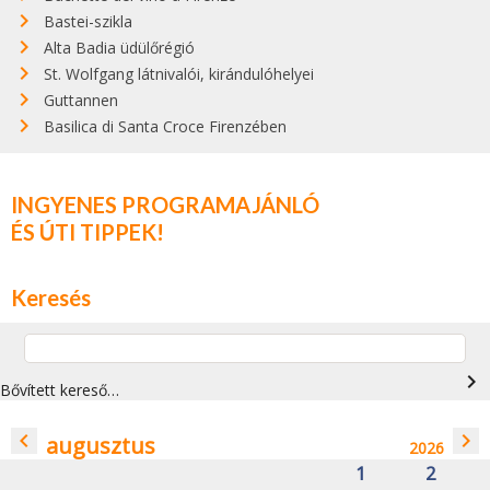
Bastei-szikla
Alta Badia üdülőrégió
St. Wolfgang látnivalói, kirándulóhelyei
Guttannen
Basilica di Santa Croce Firenzében
INGYENES PROGRAMAJÁNLÓ
ÉS ÚTI TIPPEK!
Keresés
navigate_next
Bővített kereső…
navigate_before
navigate_next
augusztus
2026
1
2