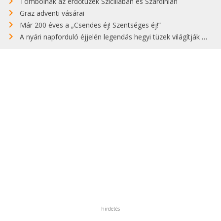
Tombolnak az erdőtüzek Szicíliában és Szardínián
Graz adventi vásárai
Már 200 éves a „Csendes éj! Szentséges éj!”
A nyári napforduló éjjelén legendás hegyi tüzek világítják meg Zugspitzét
hirdetés