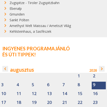
Zugspitze - Tiroler Zugspitzbahn
Ebenalp
Gmunden
Sankt Pölten
Amethyst Welt Maissau / Ametiszt Világ
Kehlsteinhaus, a Sasfészek
INGYENES PROGRAMAJÁNLÓ
ÉS ÚTI TIPPEK!
navigate_before
navigate_next
augusztus
2026
1
2
3
4
5
6
7
8
9
10
11
12
13
14
15
16
17
18
19
20
21
22
23