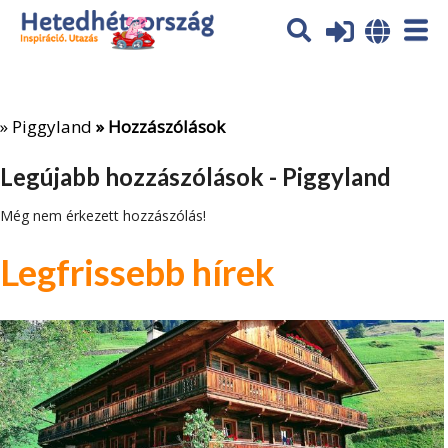
Az oldal sütiket (cookies) használ. További tájékoztatás itt:
Adatvédelmi tájékoztató
Ok
»
Piggyland
» Hozzászólások
Legújabb hozzászólások - Piggyland
Még nem érkezett hozzászólás!
Legfrissebb hírek