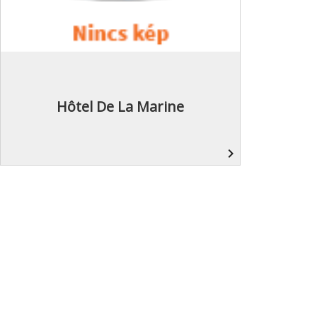
Hôtel De La Marine
navigate_next