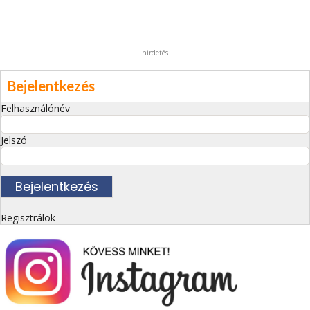
hirdetés
Bejelentkezés
Felhasználónév
Jelszó
Regisztrálok