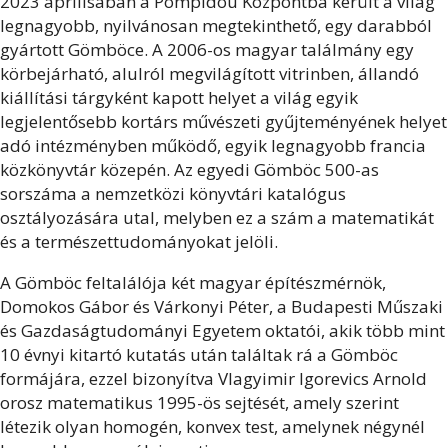
2023 áprilisában a Pompidou Központba került a világ
legnagyobb, nyilvánosan megtekinthető, egy darabból
gyártott Gömböce.
A 2006-os magyar találmány egy
körbejárható, alulról megvilágított vitrinben, állandó
kiállítási tárgyként kapott helyet a világ egyik
legjelentősebb kortárs művészeti gyűjteményének helyet
adó intézményben működő, egyik legnagyobb francia
közkönyvtár közepén. Az egyedi Gömböc 500-as
sorszáma a nemzetközi könyvtári katalógus
osztályozására utal, melyben ez a szám a matematikát
és a természettudományokat jelöli.
A Gömböc feltalálója két magyar építészmérnök,
Domokos Gábor és Várkonyi Péter, a Budapesti Műszaki
és Gazdaságtudományi Egyetem oktatói, akik több mint
10 évnyi kitartó kutatás után találtak rá a Gömböc
formájára, ezzel bizonyítva Vlagyimir Igorevics Arnold
orosz matematikus 1995-ös sejtését, amely szerint
létezik olyan homogén, konvex test, amelynek négynél