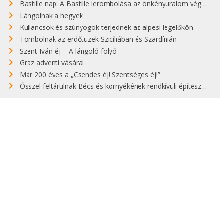
Bastille nap: A Bastille lerombolása az önkényuralom végét jelentette
Lángolnak a hegyek
Kullancsok és szúnyogok terjednek az alpesi legelőkön
Tombolnak az erdőtüzek Szicíliában és Szardínián
Szent Iván-éj – A lángoló folyó
Graz adventi vásárai
Már 200 éves a „Csendes éj! Szentséges éj!”
Ősszel feltárulnak Bécs és környékének rendkívüli építészeti kincsei