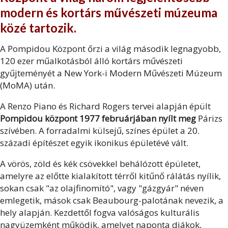
modern és kortárs művészeti múzeuma
közé tartozik.
A Pompidou Központ őrzi a világ második legnagyobb,
120 ezer műalkotásból álló kortárs művészeti
gyűjteményét a New York-i Modern Művészeti Múzeum
(MoMA) után.
A Renzo Piano és Richard Rogers tervei alapján épült
Pompidou központ 1977 februárjában nyílt meg
Párizs
szívében. A forradalmi külsejű, színes épület a 20.
századi építészet egyik ikonikus épületévé vált.
A vörös, zöld és kék csövekkel behálózott épületet,
amelyre az előtte kialakított térről kitűnő rálátás nyílik,
sokan csak "az olajfinomító", vagy "gázgyár" néven
emlegetik, mások csak Beaubourg-palotának nevezik, a
hely alapján. Kezdettől fogva valóságos kulturális
nagyüzemként működik, amelyet naponta diákok,