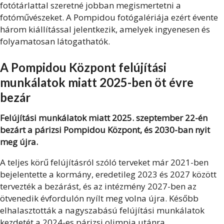
fotótárlattal szeretné jobban megismertetni a
fotóművészeket. A Pompidou fotógalériája ezért évente
három kiállítással jelentkezik, amelyek ingyenesen és
folyamatosan látogathatók.
A
Pompidou Központ felújítási
munkálatok miatt 2025-ben öt évre
bezár
Felújítási munkálatok miatt 2025. szeptember 22-én
bezárt a
párizs
i Pompidou Központ, és 2030-ban nyit
meg újra.
A teljes körű felújításról szóló terveket már 2021-ben
bejelentette a kormány, eredetileg 2023 és 2027 között
tervezték a bezárást, és az intézmény 2027-ben az
ötvenedik évfordulón nyílt meg volna újra. Később
elhalasztották a nagyszabású felújítási munkálatok
kezdetét a 2024-es párizsi olimpia utánra.