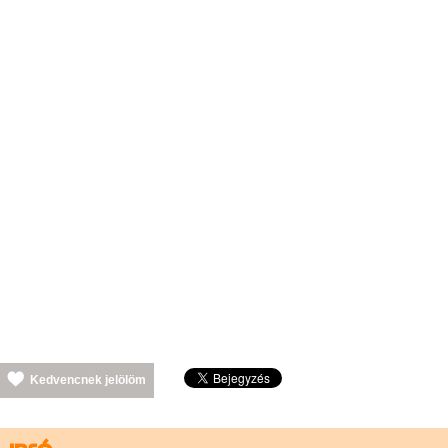
Kedvencnek jelölöm