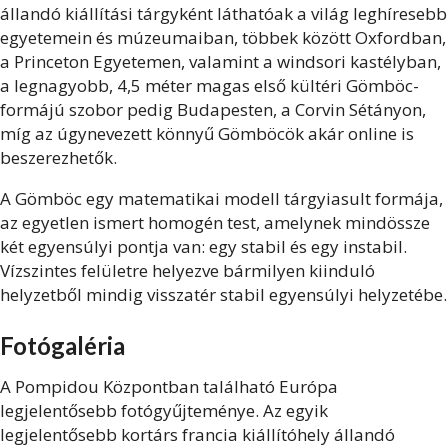
állandó kiállítási tárgyként láthatóak a világ leghíresebb
egyetemein és múzeumaiban, többek között Oxfordban,
a Princeton Egyetemen, valamint a windsori kastélyban,
a legnagyobb, 4,5 méter magas első kültéri Gömböc-
formájú szobor pedig Budapesten, a Corvin Sétányon,
míg az úgynevezett könnyű Gömböcök akár online is
beszerezhetők.
A Gömböc egy matematikai modell tárgyiasult formája,
az egyetlen ismert homogén test, amelynek mindössze
két egyensúlyi pontja van: egy stabil és egy instabil.
Vízszintes felületre helyezve bármilyen kiinduló
helyzetből mindig visszatér stabil egyensúlyi helyzetébe.
Fotógaléria
A Pompidou Központban található Európa
legjelentősebb fotógyűjteménye. Az egyik
legjelentősebb kortárs francia kiállítóhely állandó