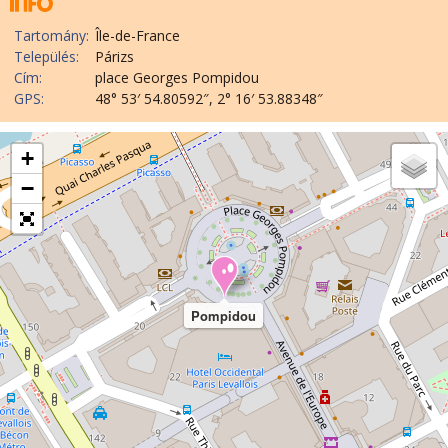
Tartomány:
Île-de-France
Település:
Párizs
Cím:
place Georges Pompidou
GPS:
48° 53′ 54.80592″, 2° 16′ 53.88348″
+
−
Pompidou