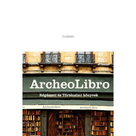
hirdetés