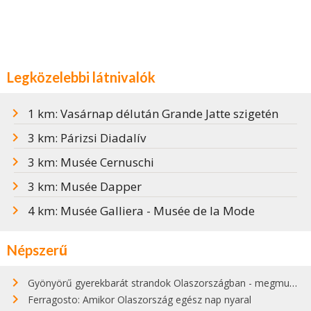
Legközelebbi látnivalók
1 km: Vasárnap délután Grande Jatte szigetén
3 km: Párizsi Diadalív
3 km: Musée Cernuschi
3 km: Musée Dapper
4 km: Musée Galliera - Musée de la Mode
Népszerű
Gyönyörű gyerekbarát strandok Olaszországban - megmutatjuk a 15 legjobbat
Ferragosto: Amikor Olaszország egész nap nyaral