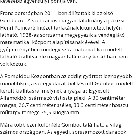
kevesebb egyensúlyi pontja van.
Franciaországban 2011-ben állították ki az első
Gömböcöt. A szenzációs magyar találmány a párizsi
Henri Poincaré Intézet tárlatának kitüntetett helyén
látható, 1928-as sorszáma megegyezik a vendéglátó
matematikai központ alapításának évével. A
gyűjteményében mintegy száz matematikai modell
látható kiállítva, de magyar találmány korábban nem
volt köztük.
A Pompidou Központban az eddig gyártott legnagyobb
monolitikus, azaz egy darabból készült Gömböc modell
került kiállításra, melynek anyaga az Egyesült
Államokból származó víztiszta plexi. A 30 centiméter
magas, 26,7 centiméter széles, 33,3 centiméter hosszú
műtárgy tömege 25,5 kilogramm.
Mára több ezer különféle Gömböc található a világ
számos országban. Az egyedi, sorszámozott darabok