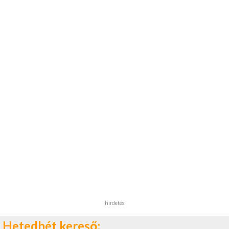
hirdetés
Hetedhét kereső: