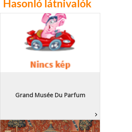
Hasonló látnivalók
Grand Musée Du Parfum
navigate_next