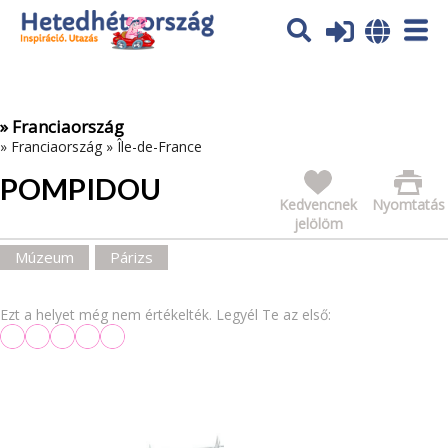
Az oldal sütiket (cookies) használ. További tájékoztatás itt:
Adatvédelmi tájékoztató
Ok
» Franciaország
»
Franciaország
»
Île-de-France
POMPIDOU
Kedvencnek
Nyomtatás
jelölöm
Múzeum
Párizs
Ezt a helyet még nem értékelték. Legyél Te az első: