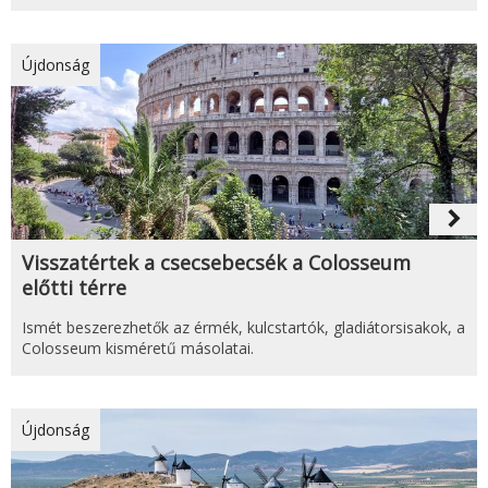
Újdonság
navigate_next
Visszatértek a csecsebecsék a Colosseum
előtti térre
Ismét beszerezhetők az érmék, kulcstartók, gladiátorsisakok, a
Colosseum kisméretű másolatai.
Újdonság