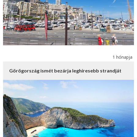
1 hónapja
Görögország ismét bezárja leghíresebb strandját