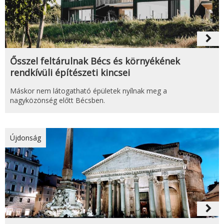
navigate_next
Ősszel feltárulnak Bécs és környékének
rendkívüli építészeti kincsei
Máskor nem látogatható épületek nyílnak meg a
nagyközönség előtt Bécsben.
Újdonság
navigate_next