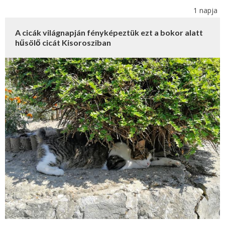
1 napja
A cicák világnapján fényképeztük ezt a bokor alatt
hűsölő cicát Kisorosziban