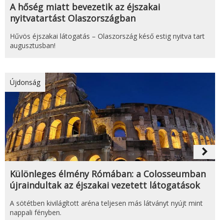
A hőség miatt bevezetik az éjszakai
nyitvatartást Olaszországban
Hűvös éjszakai látogatás – Olaszország késő estig nyitva tart
augusztusban!
Újdonság
navigate_next
Különleges élmény Rómában: a Colosseumban
újraindultak az éjszakai vezetett látogatások
A sötétben kivilágított aréna teljesen más látványt nyújt mint
nappali fényben.