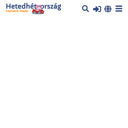
Az oldal sütiket (cookies) használ. További tájékoztatás itt:
Adatvédelmi
tájékoztató
Ok