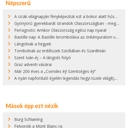
Népszerű
A cicák világnapján fényképeztük ezt a bokor alatt hűsölő cicát Kisorosziban
Gyönyörű gyerekbarát strandok Olaszországban - megmutatjuk a 15 legjobbat
Ferragosto: Amikor Olaszország egész nap nyaral
Bastille nap: A Bastille lerombolása az önkényuralom végét jelentette
Lángolnak a hegyek
Tombolnak az erdőtüzek Szicíliában és Szardínián
Szent Iván-éj – A lángoló folyó
Graz adventi vásárai
Már 200 éves a „Csendes éj! Szentséges éj!”
A nyári napforduló éjjelén legendás hegyi tüzek világítják meg Zugspitzét
Mások épp ezt nézik
Burg Schlaining
Felvonók a Mont Blanc-ra