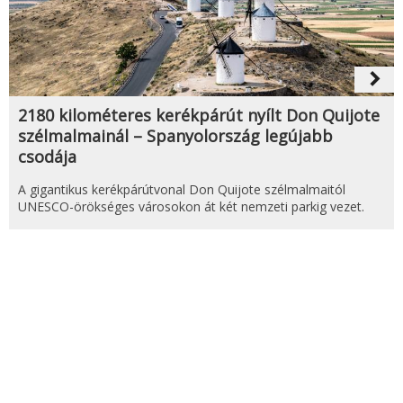
navigate_next
2180 kilométeres kerékpárút nyílt Don Quijote
szélmalmainál – Spanyolország legújabb
csodája
A gigantikus kerékpárútvonal Don Quijote szélmalmaitól
UNESCO-örökséges városokon át két nemzeti parkig vezet.