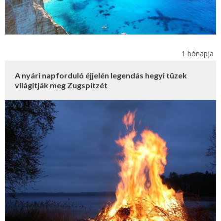
1 hónapja
A nyári napforduló éjjelén legendás hegyi tüzek
világítják meg Zugspitzét