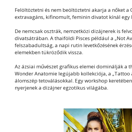
Felöltöztetni és nem beöltöztetni akarja a nőket 
extravagáns, kifinomult, feminin divatot kínál egy 
De nemcsak osztrák, nemzetközi dizájnerek is fel
divatsátrában. A thaiföldi Pisces például a „Not Av
felszabadultság, a napi rutin levetkőzésének érzé
elemekben tükröződik vissza.
Az ázsiai művészet grafikus elemei dominálják a th
Wonder Anatomie legújabb kollekciója, a „Tattoo af
álomszép tetoválásokkal. Egy workshop keretében a
nyerjenek a dizájner egzotikus világába.