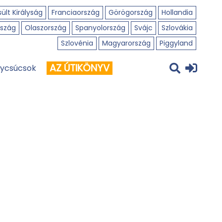
ült Királyság
Franciaország
Görögország
Hollandia
szág
Olaszország
Spanyolország
Svájc
Szlovákia
Szlovénia
Magyarország
Piggyland
AZ ÚTIKÖNYV
ycsúcsok