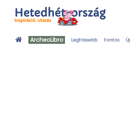
ArcheoLibro
Legfrissebb
Fontos
Ú