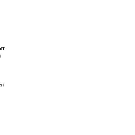
tt
.
i
ri