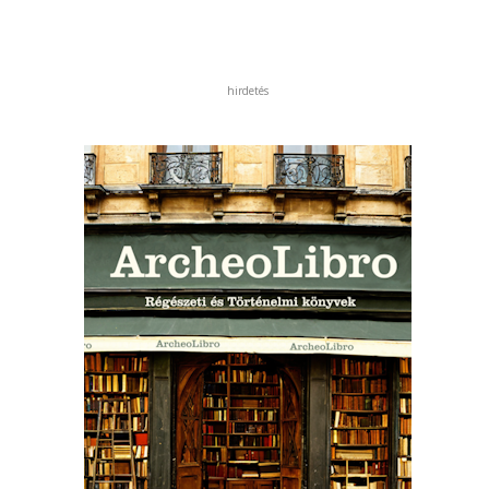
hirdetés