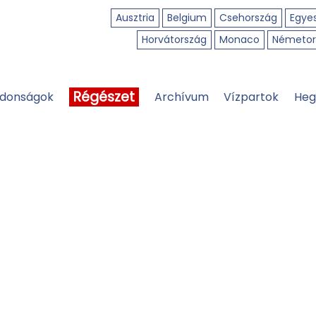
Ausztria
Belgium
Csehország
Egyes
Horvátország
Monaco
Németor
Régészet
jdonságok
Archívum
Vízpartok
Heg