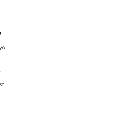
r
lyó
A
st