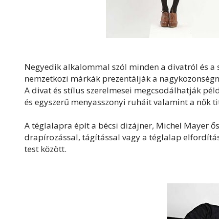
Negyedik alkalommal szól minden a divatról és a s
nemzetközi márkák prezentálják a nagyközönségn
A divat és stílus szerelmesei megcsodálhatják péld
és egyszerű menyasszonyi ruháit valamint a nők tit
A téglalapra épít a bécsi dizájner, Michel Mayer ős
drapírozással, tágítással vagy a téglalap elfordít
test között.