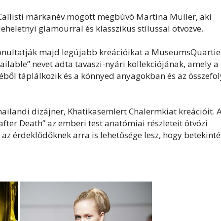
a Callisti márkanév mögött megbúvó Martina Müller, aki
leheletnyi glamourral és klasszikus stílussal ötvözve.
vonultatják majd legújabb kreációikat a MuseumsQuartie
ailable” nevet adta tavaszi-nyári kollekciójának, amely a
séből táplálkozik és a könnyed anyagokban és az összefo
ailandi dizájner, Khatikasemlert Chalermkiat kreációit. 
ter Death” az emberi test anatómiai részleteit ötvözi
z érdeklődőknek arra is lehetősége lesz, hogy betekinté