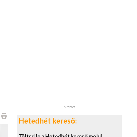
hirdetés
print
Hetedhét kereső:
Töltsd le a Hetedhét kereső mobil