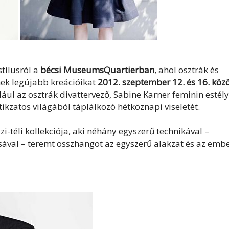
tílusról a
bécsi MuseumsQuartierban
, ahol osztrák és
ek legújabb kreációikat
2012. szeptember 12. és 16. közö
ául az osztrák divattervező, Sabine Karner feminin estély
ikzatos világából táplálkozó hétköznapi viseletét.
zi-téli kollekciója, aki néhány egyszerű technikával –
ásával – teremt összhangot az egyszerű alakzat és az embe