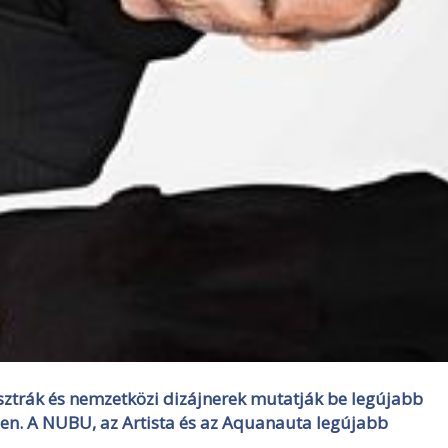
osztrák és nemzetközi dizájnerek mutatják be legújabb
en. A NUBU, az Artista és az Aquanauta legújabb