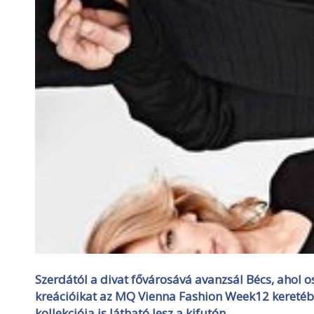
Szerdától a divat fővárosává avanzsál Bécs, ahol 
kreációikat az MQ Vienna Fashion Week12 keretéb
kollekciója is látható lesz a kifutón.