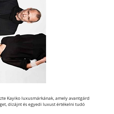
yezte Kayiko luxusmárkának, amely avantgárd
et, dizájnt és egyedi luxust értékelni tudó