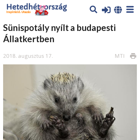
Sünispotály nyílt a budapesti
Állatkertben
2018. augusztus 17.
MTI
print