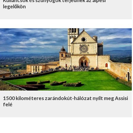
Kullancsok és szúnyogok terjednek az alpesi
legelőkön
1500 kilométeres zarándokút-hálózat nyílt meg Assisi
felé