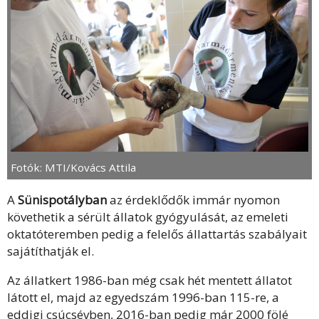
Fotók: MTI/Kovács Attila
A
Sünispotályban
az érdeklődők immár nyomon
követhetik a sérült állatok gyógyulását, az emeleti
oktatóteremben pedig a felelős állattartás szabályait
sajátíthatják el.
Az állatkert 1986-ban még csak hét mentett állatot
látott el, majd az egyedszám 1996-ban 115-re, a
eddigi csúcsévben, 2016-ban pedig már 2000 fölé