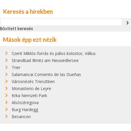
Keresés a hírekben
navigate_next
Bővített keresés
Mások épp ezt nézik
Szent Miklós-forrás és pálos kolostor, Vállus
Strandbad Illmitz am Neusiedlersee
Trier
Salamancai Convento de las Dueñas
Városnézés Triesztben
Monasterio de Leyre
Krka Nemzeti Park
Alsósztregova
Burg Hardegg
Besancon