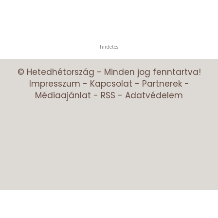
hirdetés
© Hetedhétország - Minden jog fenntartva!
Impresszum
-
Kapcsolat
-
Partnerek
-
Médiaajánlat
-
RSS
-
Adatvédelem