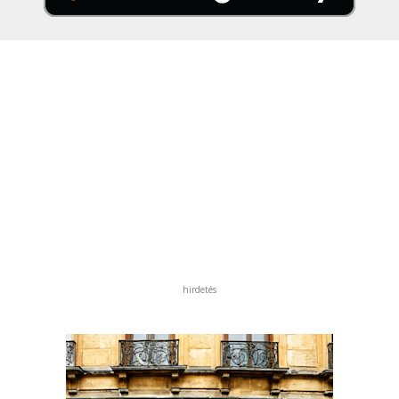
hirdetés