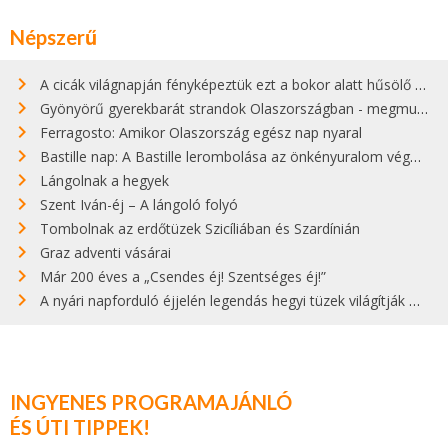
Népszerű
A cicák világnapján fényképeztük ezt a bokor alatt hűsölő cicát Kisorosziban
Gyönyörű gyerekbarát strandok Olaszországban - megmutatjuk a 15 legjobbat
Ferragosto: Amikor Olaszország egész nap nyaral
Bastille nap: A Bastille lerombolása az önkényuralom végét jelentette
Lángolnak a hegyek
Szent Iván-éj – A lángoló folyó
Tombolnak az erdőtüzek Szicíliában és Szardínián
Graz adventi vásárai
Már 200 éves a „Csendes éj! Szentséges éj!”
A nyári napforduló éjjelén legendás hegyi tüzek világítják meg Zugspitzét
INGYENES PROGRAMAJÁNLÓ
ÉS ÚTI TIPPEK!