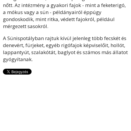
nőtt. Az intézmény a gyakori fajok - mint a feketerigó,
a mókus vagy a sün - példányairól éppúgy
gondoskodik, mint ritka, védett fajokról, például
mérgezett sasokról.
A Sünispotályban rajtuk kívül jelenleg több fecskét és
denevért, fürjeket, egyéb rigófajok képviselőit, hollót,
lappantyút, szalakótát, baglyot és számos más állatot
gyógyítanak.