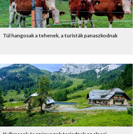
Túl hangosak a tehenek, a turisták panaszkodnak