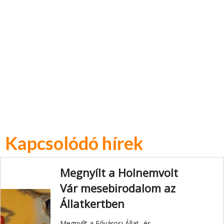
Kapcsolódó hírek
Megnyílt a Holnemvolt
Vár mesebirodalom az
Állatkertben
Megnyílt a Fővárosi Állat- és