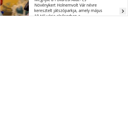
Növénykert Holnemvolt Vár névre
keresztelt játszóparkja, amely május
navigate_next
18-tól várja elsősorban a
kisgyermekes családokat interaktív
mesevárral, állatsimogatóval és
számtalan játéklehetőséggel.