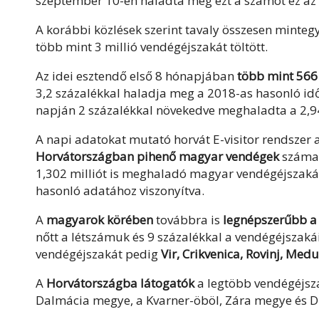
szeptember 10-én haladta meg ezt a számot ez az 
A korábbi közlések szerint tavaly összesen mintegy
több mint 3 millió vendégéjszakát töltött.
Az idei esztendő első 8 hónapjában
több mint 566
3,2 százalékkal haladja meg a 2018-as hasonló i
napján 2 százalékkal növekedve meghaladta a 2,94
A napi adatokat mutató horvát E-visitor rendszer
Horvátországban pihenő magyar vendégek
száma,
1,302 milliót is meghaladó magyar vendégéjszaká
hasonló adatához viszonyítva.
A
magyarok körében
továbbra is
legnépszerűbb a 
nőtt a létszámuk és 9 százalékkal a vendégéjszak
vendégéjszakát pedig
Vir, Crikvenica, Rovinj, Medu
A
Horvátországba látogatók
a legtöbb vendégéjsza
Dalmácia megye, a Kvarner-öböl, Zára megye és Du