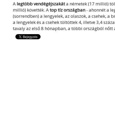
A
legtöbb vendégéjszakát
a németek (17 millió) tölt
millió) követték. A
top tíz országban
- ahonnét a l
(sorrendben) a lengyelek, az olaszok, a csehek, a 
a lengyelek és a csehek töltöttek 4, illetve 3,4 s
tavaly az első 8 hónapban, a többi országból nőtt 