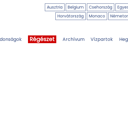
Ausztria
Belgium
Csehország
Egyes
Horvátország
Monaco
Németor
Régészet
jdonságok
Archívum
Vízpartok
Heg