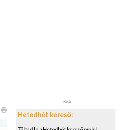
hirdetés
print
Hetedhét kereső:
Töltsd le a Hetedhét kereső mobil