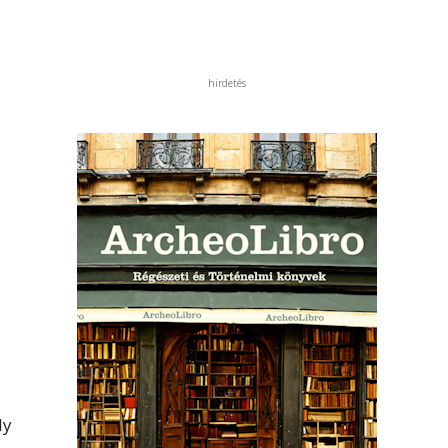
hirdetés
ly