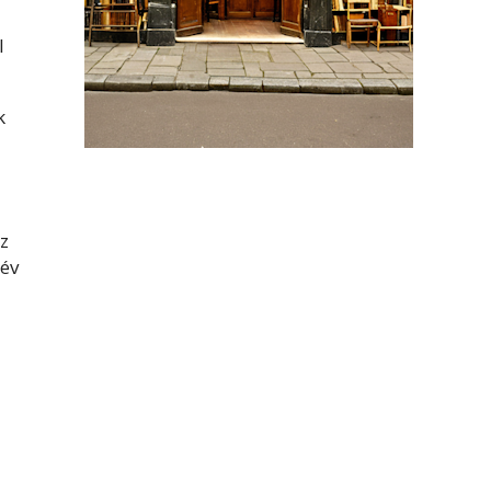
l
k
z
 év