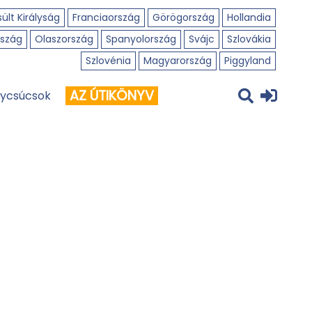
ült Királyság
Franciaország
Görögország
Hollandia
szág
Olaszország
Spanyolország
Svájc
Szlovákia
Szlovénia
Magyarország
Piggyland
AZ ÚTIKÖNYV
ycsúcsok