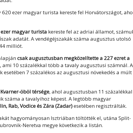
adat.
 620 ezer magyar turista kereste fel Horvátországot, aho
 ezer magyar turista
kereste fel az adriai államot, számu
dőszak adatát. A vendégéjszakák száma augusztus utolsó
4 milliót.
 alapján
csak augusztusban megközelítette a 227 ezret a
 ami 10 százalékkal több a tavaly augusztusi számnál. A
k esetében 7 százalékos az augusztusi növekedés a múlt
Kvarner-öböl térsége
, ahol augusztusban 11 százalékkal
áik száma a tavalyihoz képest. A legtöbb magyar
lin, Rab, Vodice és Zára (Zadar)
esetében regisztrálták.
kát hagyományosan Isztriában töltötték el, utána Split-
brovnik-Neretva megye következik a listán.