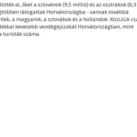
ötték el, őket a szlovénok (9,5 millió) és az osztrákok (6,3
egtöbben látogattak Horvátországba - vannak továbbá
britek, a magyarok, a szlovákok és a hollandok. Közülük cs
zázalékkal kevesebb vendégéjszakát Horvátországban, mint
a turisták száma.