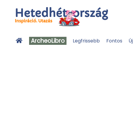
ArcheoLibro
Legfrissebb
Fontos
Ú