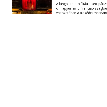
A lángok martalékául esett pári
címlapján mind Franciaországban,
változatában a tragédia másnapj