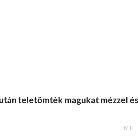
után teletömték magukat mézzel é
MTI