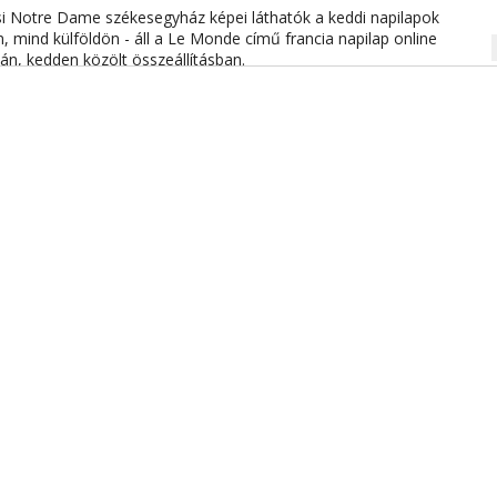
zsi Notre Dame székesegyház képei láthatók a keddi napilapok
 mind külföldön - áll a Le Monde című francia napilap online
na
án, kedden közölt összeállításban.