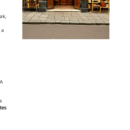
ak,
 a
 A
a
tes