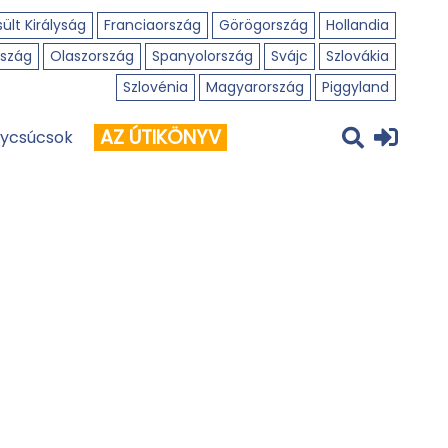
ült Királyság
Franciaország
Görögország
Hollandia
szág
Olaszország
Spanyolország
Svájc
Szlovákia
Szlovénia
Magyarország
Piggyland
AZ ÚTIKÖNYV
ycsúcsok