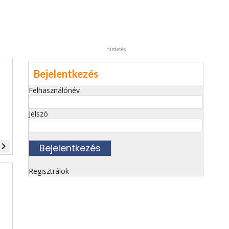
hirdetés
Bejelentkezés
Felhasználónév
Jelszó
vigate_next
Regisztrálok