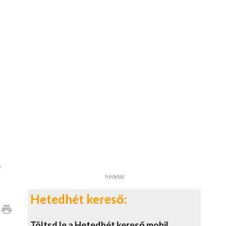
s
hirdetés
Hetedhét kereső:
print
Töltsd le a Hetedhét kereső mobil