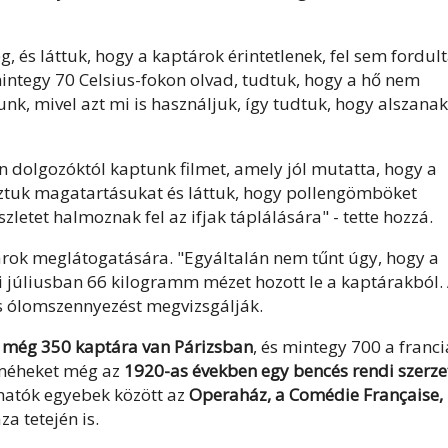
, és láttuk, hogy a kaptárok érintetlenek, fel sem fordult
mintegy 70 Celsius-fokon olvad, tudtuk, hogy a hő nem
nk, mivel azt mi is használjuk, így tudtuk, hogy alszanak
 dolgozóktól kaptunk filmet, amely jól mutatta, hogy a
tuk magatartásukat és láttuk, hogy pollengömböket
zletet halmoznak fel az ifjak táplálására" - tette hozzá.
árok meglátogatására. "Egyáltalán nem tűnt úgy, hogy a
ki júliusban 66 kilogramm mézet hozott le a kaptárakból.
s ólomszennyezést megvizsgálják.
l
még 350 kaptára van Párizsban
, és mintegy 700 a franci
ő méheket még az
1920-as években egy bencés rendi szerze
hatók egyebek között az
Operaház, a Comédie Française,
a tetején is.