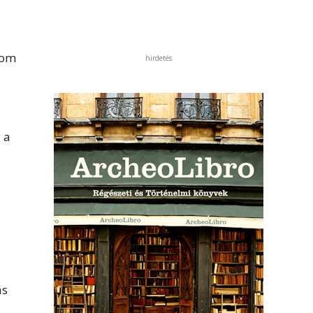
rom
hirdetés
 a
as