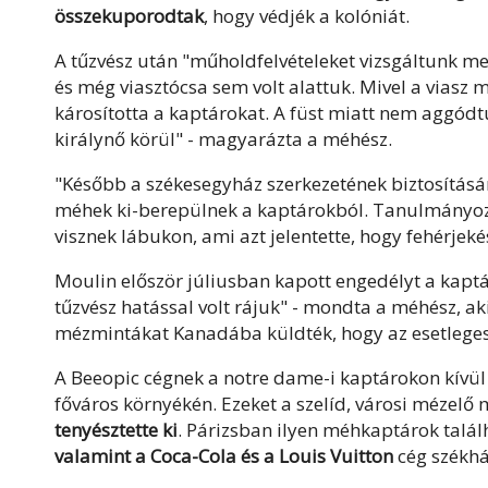
összekuporodtak
, hogy védjék a kolóniát.
A tűzvész után "műholdfelvételeket vizsgáltunk meg
és még viasztócsa sem volt alattuk. Mivel a viasz 
károsította a kaptárokat. A füst miatt nem aggódtu
királynő körül" - magyarázta a méhész.
"Később a székesegyház szerkezetének biztosításán
méhek ki-berepülnek a kaptárokból. Tanulmányoz
visznek lábukon, ami azt jelentette, hogy fehérjekés
Moulin először júliusban kapott engedélyt a kapt
tűzvész hatással volt rájuk" - mondta a méhész, a
mézmintákat Kanadába küldték, hogy az esetlege
A Beeopic cégnek a notre dame-i kaptárokon kívü
főváros környékén. Ezeket a szelíd, városi mézel
tenyésztette ki
. Párizsban ilyen méhkaptárok talál
valamint a Coca-Cola és a Louis Vuitton
cég székház