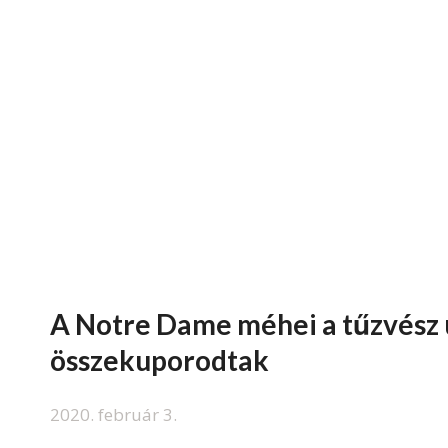
A Notre Dame méhei a tűzvész 
összekuporodtak
2020. február 3.