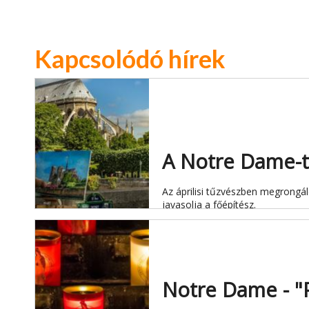
Kapcsolódó hírek
A Notre Dame-t 
Az áprilisi tűzvészben megrongál
javasolja a főépítész.
Notre Dame - "