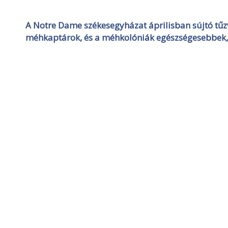
A
Notre
Dame székesegyházat áprilisban sújtó tűzv
méhkaptárok, és a méhkolóniák egészségesebbek,