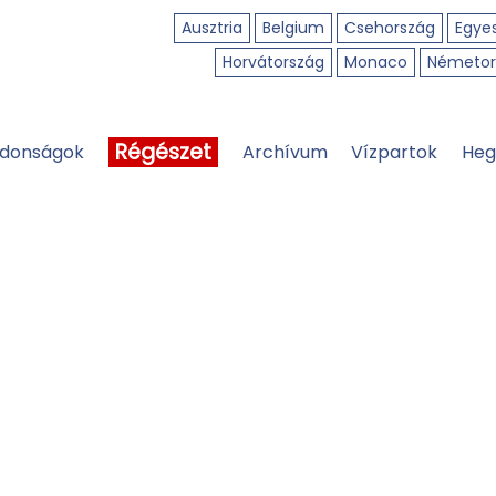
Ausztria
Belgium
Csehország
Egyes
Horvátország
Monaco
Németor
Régészet
jdonságok
Archívum
Vízpartok
Heg