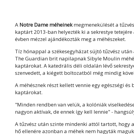
A
Notre Dame méheinek
megmenekülését a tűzvész
kaptárt 2013-ban helyezték ki a sekrestye tetejére
évben mézzel ajándékozták meg a méhészeket.
Tíz hónappal a székesegyházat sújtó tűzvész után
The Guardian brit napilapnak Sibyle Moulin méhés
kaptárokat. A katedrális déli oldalán lévő sekresty
szenvedett, a kiégett boltozatból még mindig kövek
A méhésznek részt kellett vennie egy egészségi és
kaptárokat.
"Minden rendben van velük, a kolóniák viselkedés
nagyon aktívak, de ennek így kell lennie" - hangsúl
A tűzvész után szinte mindenki attól tartott, hogy 
hő ellenére azonban a méhek nem hagyták maguk