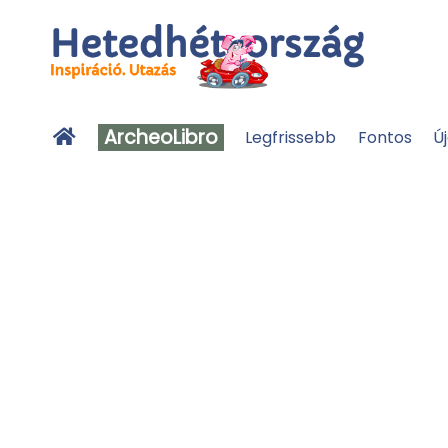
ArcheoLibro
Legfrissebb
Fontos
Ú