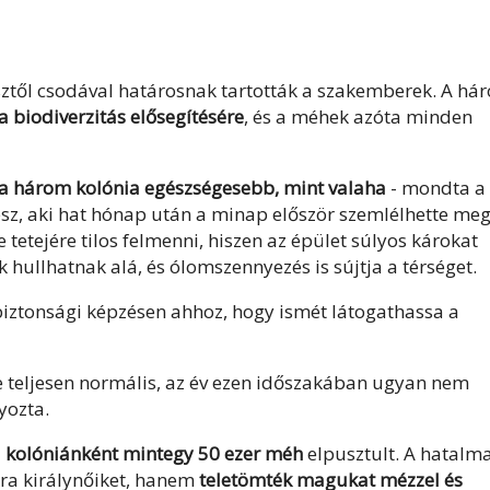
től csodával határosnak tartották a szakemberek. A há
a biodiverzitás elősegítésére
, és a méhek azóta minden
a három kolónia egészségesebb, mint valaha
- mondta a
z, aki hat hónap után a minap először szemlélhette meg
e tetejére tilos felmenni, hiszen az épület súlyos károkat
 hullhatnak alá, és ólomszennyezés is sújtja a térséget.
 biztonsági képzésen ahhoz, hogy ismét látogathassa a
e teljesen normális, az év ezen időszakában ugyan nem
yozta.
a
kolóniánként mintegy 50 ezer méh
elpusztult. A hatalm
ra királynőiket, hanem
teletömték magukat mézzel és